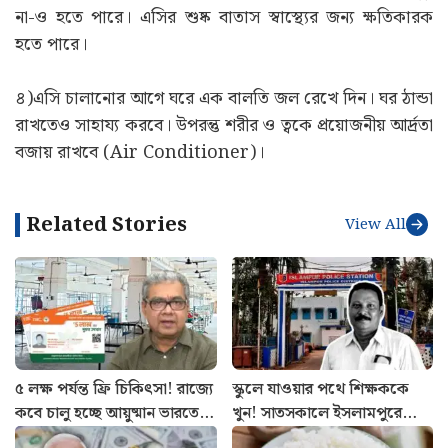
না-ও হতে পারে। এসির শুষ্ক বাতাস স্বাস্থ্যের জন্য ক্ষতিকারক
হতে পারে।
৪)এসি চালানোর আগে ঘরে এক বালতি জল রেখে দিন। ঘর ঠান্ডা
রাখতেও সাহায্য করবে। উপরন্তু শরীর ও ত্বকে প্রয়োজনীয় আর্দ্রতা
বজায় রাখবে (Air Conditioner)।
Related Stories
View All
৫ লক্ষ পর্যন্ত ফ্রি চিকিৎসা! রাজ্যে
স্কুলে যাওয়ার পথে শিক্ষককে
কবে চালু হচ্ছে আয়ুষ্মান ভারতের
খুন! সাতসকালে ইসলামপুরে
পরিষেবা? জানালেন স্বাস্থ্যমন্ত্রী
শুটআউট, তদন্তে পুলিশ