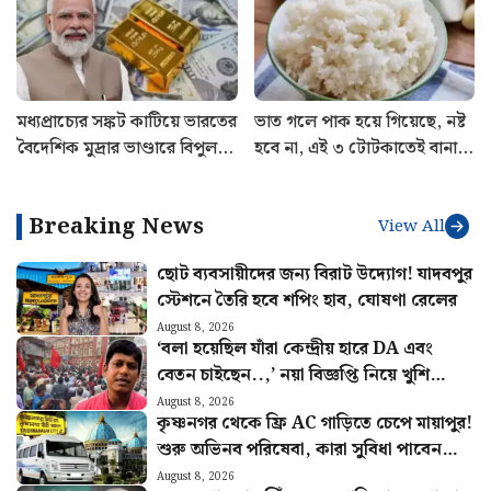
মধ্যপ্রাচ্যের সঙ্কট কাটিয়ে ভারতের
ভাত গলে পাক হয়ে গিয়েছে, নষ্ট
বৈদেশিক মুদ্রার ভাণ্ডারে বিপুল
হবে না, এই ৩ টোটকাতেই বানান
বৃদ্ধি! ঊর্ধ্বগতি গোল্ড রিজার্ভেও
ঝরঝরে
Breaking News
View All
ছোট ব্যবসায়ীদের জন্য বিরাট উদ্যোগ! যাদবপুর
স্টেশনে তৈরি হবে শপিং হাব, ঘোষণা রেলের
August 8, 2026
‘বলা হয়েছিল যাঁরা কেন্দ্রীয় হারে DA এবং
বেতন চাইছেন..,’ নয়া বিজ্ঞপ্তি নিয়ে খুশি
সংগ্রামী যৌথ মঞ্চ
August 8, 2026
কৃষ্ণনগর থেকে ফ্রি AC গাড়িতে চেপে মায়াপুর!
শুরু অভিনব পরিষেবা, কারা সুবিধা পাবেন
জানুন
August 8, 2026