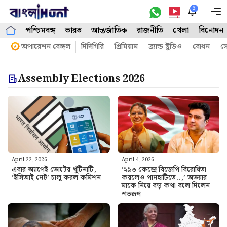
Skip
3
M
to
পশ্চিমবঙ্গ
ভারত
আন্তর্জাতিক
রাজনীতি
খেলা
বিনোদন
content
অপারেশন বেঙ্গল
দিদিগিরি
প্রিমিয়াম
ব্র্যান্ড ষ্টুডিও
বোধন
সো
Assembly Elections 2026
April 22, 2026
April 4, 2026
এবার অ্যাপেই ভোটের খুঁটিনাটি,
‘২৯৩ কেন্দ্রে বিজেপি বিরোধিতা
‘ইসিআই নেট’ চালু করল কমিশন
করলেও পানহাটিতে..,’ অভয়ার
মাকে নিয়ে বড় কথা বলে দিলেন
শতরূপ