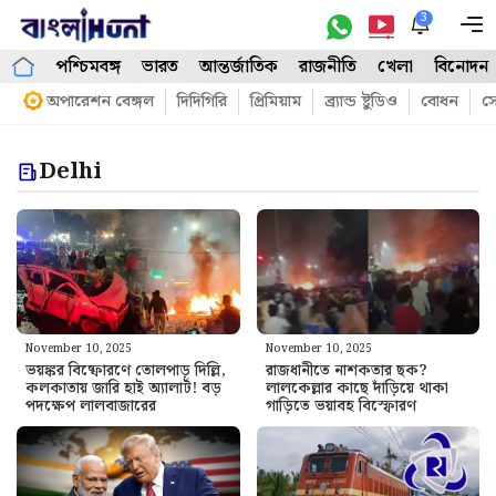
Skip
3
M
to
পশ্চিমবঙ্গ
ভারত
আন্তর্জাতিক
রাজনীতি
খেলা
বিনোদন
content
অপারেশন বেঙ্গল
দিদিগিরি
প্রিমিয়াম
ব্র্যান্ড ষ্টুডিও
বোধন
সো
Delhi
November 10, 2025
November 10, 2025
ভয়ঙ্কর বিষ্ফোরণে তোলপাড় দিল্লি,
রাজধানীতে নাশকতার ছক?
কলকাতায় জারি হাই অ্যালার্ট! বড়
লালকেল্লার কাছে দাঁড়িয়ে থাকা
পদক্ষেপ লালবাজারের
গাড়িতে ভয়াবহ বিস্ফোরণ