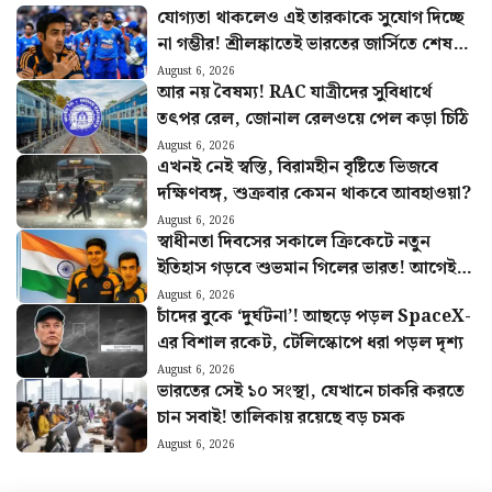
যোগ্যতা থাকলেও এই তারকাকে সুযোগ দিচ্ছে
না গম্ভীর! শ্রীলঙ্কাতেই ভারতের জার্সিতে শেষ
ম্যাচ খেলবেন এই ক্রিকেটার?
August 6, 2026
আর নয় বৈষম্য! RAC যাত্রীদের সুবিধার্থে
তৎপর রেল, জোনাল রেলওয়ে পেল কড়া চিঠি
August 6, 2026
এখনই নেই স্বস্তি, বিরামহীন বৃষ্টিতে ভিজবে
দক্ষিণবঙ্গ, শুক্রবার কেমন থাকবে আবহাওয়া?
August 6, 2026
স্বাধীনতা দিবসের সকালে ক্রিকেটে নতুন
ইতিহাস গড়বে শুভমান গিলের ভারত! আগেই
হুঙ্কার ছাড়লেন গম্ভীর
August 6, 2026
চাঁদের বুকে ‘দুর্ঘটনা’! আছড়ে পড়ল SpaceX-
এর বিশাল রকেট, টেলিস্কোপে ধরা পড়ল দৃশ্য
August 6, 2026
ভারতের সেই ১০ সংস্থা, যেখানে চাকরি করতে
চান সবাই! তালিকায় রয়েছে বড় চমক
August 6, 2026