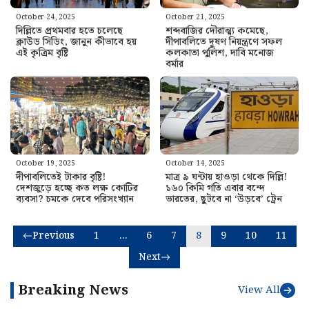
October 24, 2025
October 21, 2025
দিল্লিতে প্রথমবার হতে চলেছে
শব্দবাজির দৌরাত্ম্য কমেছে,
ক্লাউড সিডিং, জানুন কীভাবে হয়
দীপাবলিতে দূষণ নিয়ন্ত্রণে সফল
এই কৃত্রিম বৃষ্টি
কলকাতা পুলিশ, দাবি মনোজ
বর্মার
October 19, 2025
October 14, 2025
দীপাবলিতেই টাকার বৃষ্টি!
মাত্র ৯ ঘন্টায় হাওড়া থেকে দিল্লি!
দেশজুড়ে হচ্ছে কত লক্ষ কোটির
১৬০ কিমি গতি এবার বন্দে
ব্যবসা? চমকে দেবে পরিসংখ্যান
ভারতের, ছুটবে না ‘উড়বে’ ট্রেন
Previous
1
…
6
7
8
9
10
11
Next
Breaking News
View All