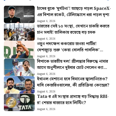
চাঁদের বুকে ‘দুর্ঘটনা’! আছড়ে পড়ল SpaceX-
এর বিশাল রকেট, টেলিস্কোপে ধরা পড়ল দৃশ্য
August 6, 2026
ভারতের সেই ১০ সংস্থা, যেখানে চাকরি করতে
চান সবাই! তালিকায় রয়েছে বড় চমক
August 6, 2026
নতুন পদক্ষেপ ককরোচ জনতা পার্টির!
দেশজুড়ে শুরু ‘কেয়া বোলতি পাবলিক’
কর্মসূচি, ঘোষণা অভিজিতের
August 6, 2026
বিপাকে ভারতীয় দল! শ্রীলঙ্কার বিরুদ্ধে নামার
আগে অনুশীলনে দুইবার চোট পেলেন ক্যাপ্টেন
শুভমান গিল
August 6, 2026
ইথানল মেশানো হবে বিমানের জ্বালানিতেও?
দাবি কেজরিওয়ালের, কী প্রতিক্রিয়া কেন্দ্রের?
August 6, 2026
Tata-র এই সংস্থার প্রসঙ্গে বড় সিদ্ধান্ত RBI-
র! শেয়ার বাজারে হবে লিস্টিং?
August 6, 2026