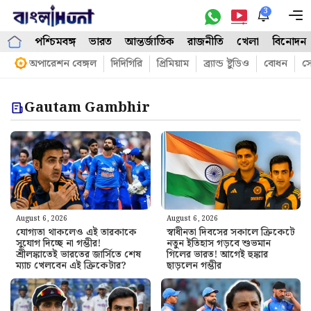
Skip
3
M
to
পশ্চিমবঙ্গ
ভারত
আন্তর্জাতিক
রাজনীতি
খেলা
বিনোদন
content
অপারেশন বেঙ্গল
দিদিগিরি
প্রিমিয়াম
ব্র্যান্ড ষ্টুডিও
বোধন
সো
Gautam Gambhir
August 6, 2026
August 6, 2026
যোগ্যতা থাকলেও এই তারকাকে
স্বাধীনতা দিবসের সকালে ক্রিকেটে
সুযোগ দিচ্ছে না গম্ভীর!
নতুন ইতিহাস গড়বে শুভমান
শ্রীলঙ্কাতেই ভারতের জার্সিতে শেষ
গিলের ভারত! আগেই হুঙ্কার
ম্যাচ খেলবেন এই ক্রিকেটার?
ছাড়লেন গম্ভীর