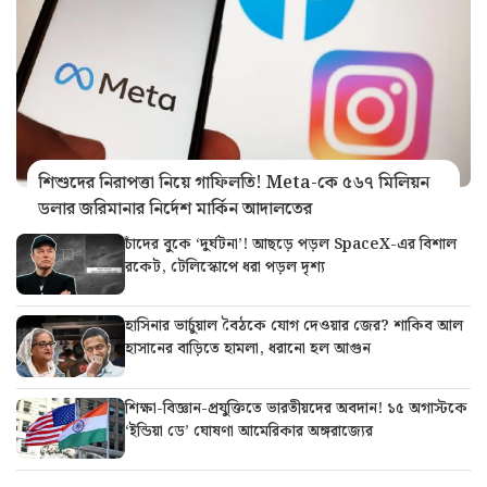
শিশুদের নিরাপত্তা নিয়ে গাফিলতি! Meta-কে ৫৬৭ মিলিয়ন
ডলার জরিমানার নির্দেশ মার্কিন আদালতের
চাঁদের বুকে ‘দুর্ঘটনা’! আছড়ে পড়ল SpaceX-এর বিশাল
রকেট, টেলিস্কোপে ধরা পড়ল দৃশ্য
হাসিনার ভার্চুয়াল বৈঠকে যোগ দেওয়ার জের? শাকিব আল
হাসানের বাড়িতে হামলা, ধরানো হল আগুন
শিক্ষা-বিজ্ঞান-প্রযুক্তিতে ভারতীয়দের অবদান! ১৫ অগাস্টকে
‘ইন্ডিয়া ডে’ ঘোষণা আমেরিকার অঙ্গরাজ্যের