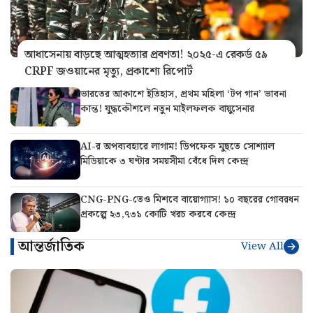
আধাসেনায় বাড়ছে আত্মহত্যার প্রবণতা! ২০২৫-এ রেকর্ড ৫৯
CRPF জওয়ানের মৃত্যু, প্রকাশ্যে রিপোর্ট
ভারতের আকাশে ইতিহাস, প্রথম মহিলা ‘টপ গান’ ভাবনা
কান্ত! যুদ্ধকৌশলে নতুন মাইলফলক বায়ুসেনার
AI-র অপব্যবহারে লাগাম! ডিপফেক মুছতে সোশ্যাল
মিডিয়াকে ৩ ঘণ্টার সময়সীমা বেঁধে দিল কেন্দ্র
CNG-PNG-তেও মিশবে বায়োগ্যাস! ১০ বছরের গোবরধন
প্রকল্পে ২৩,৭৩১ কোটি খরচ করবে কেন্দ্র
আন্তর্জাতিক
View All