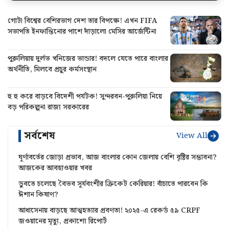
গোটা বিশ্বের বেশিরভাগ দেশ তার বিপক্ষে! এখন FIFA
সভাপতি ইনফান্তিনোর পাশে দাঁড়ালো মেসির আর্জেন্টিনা
পুরুলিয়ায় দুর্লভ খনিজের ভান্ডার! বদলে যেতে পারে বাংলার
অর্থনীতি, মিলবে প্রচুর কর্মসংস্থান
হু হু করে বাড়বে বিদেশী পর্যটক! সুন্দরবন-পুরুলিয়া নিয়ে
বড় পরিকল্পনা রাজ্য সরকারের
সর্বশেষ
View All
ঘূর্ণাবর্তের জোড়া প্রভাব, আজ বাংলার কোন জেলায় বেশি বৃষ্টির সম্ভাবনা?
আজকের আবহাওয়ার খবর
ডুবতে চলেছে বৈভব সূর্যবংশীর ক্রিকেট কেরিয়ার! বাঁচাতে পারবেন কি
ঈশান কিষাণ?
আধাসেনায় বাড়ছে আত্মহত্যার প্রবণতা! ২০২৫-এ রেকর্ড ৫৯ CRPF
জওয়ানের মৃত্যু, প্রকাশ্যে রিপোর্ট