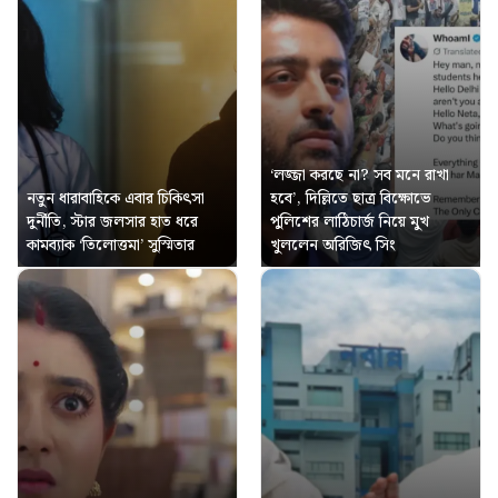
‘লজ্জা করছে না? সব মনে রাখা
নতুন ধারাবাহিকে এবার চিকিৎসা
হবে’, দিল্লিতে ছাত্র বিক্ষোভে
দুর্নীতি, স্টার জলসার হাত ধরে
পুলিশের লাঠিচার্জ নিয়ে মুখ
কামব্যাক ‘তিলোত্তমা’ সুস্মিতার
খুললেন অরিজিৎ সিং