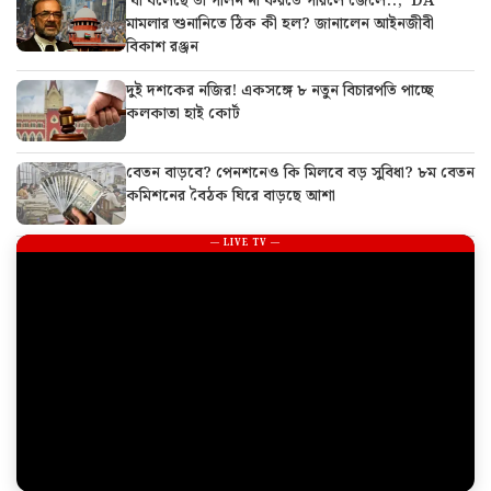
‘যা বলেছে তা পালন না করতে পারলে জেলে..,’ DA
মামলার শুনানিতে ঠিক কী হল? জানালেন আইনজীবী
বিকাশ রঞ্জন
দুই দশকের নজির! একসঙ্গে ৮ নতুন বিচারপতি পাচ্ছে
কলকাতা হাই কোর্ট
বেতন বাড়বে? পেনশনেও কি মিলবে বড় সুবিধা? ৮ম বেতন
কমিশনের বৈঠক ঘিরে বাড়ছে আশা
— LIVE TV —