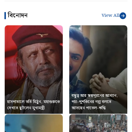
বিনোদন
View All
বন্ধুত্ব আর স্বপ্নপূরণের আখ্যান,
হাসপাতালে ভর্তি মিঠুন, মহাগুরুকে
পচা-পুশকিনের গল্প বলতে
দেখতে ছুটলেন মুখ্যমন্ত্রী
আসছেন পাভেল-ঋদ্ধি