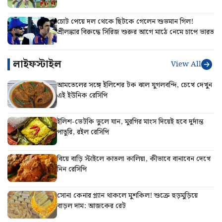
চোট পেয়ে দল থেকে ছিটকে গেলেন শুভমান গিল!
শ্রীলঙ্কার বিরুদ্ধে সিরিজ শুরুর আগে মাঠে নেমে চাপে ভারত
লাইফস্টাইল
View All
আমতেলের সঙ্গে ইলিশের টক ঝাল যুগলবন্দি, চেখে দেখুন
এই ইউনিক রেসিপি
ইলিশ-ভেটকি ভুলে যান, মুরগির মাংস দিয়েই হবে দুর্দান্ত
পাতুরি, রইল রেসিপি
বিয়ে বাড়ি স্টাইলে কাতলা কালিয়া, কীভাবে বানাবেন দেখে
নিন রেসিপি
সোনা কেনার প্ল্যান থাকলে মুশকিল! শুক্রে হুড়মুড়িয়ে
বাড়ল দাম: আজকের রেট