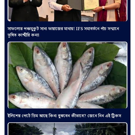
সাফল্যের পঞ্চমুকুট সানা ফায়াজের মাথায়! IFS সমাবর্তনে পাঁচ সম্মানে
ভূষিত কাশ্মীরি কন্যা
ইলিশের পেটে ডিম আছে কিনা বুঝবেন কীভাবে? জেনে নিন এই ট্রিকস