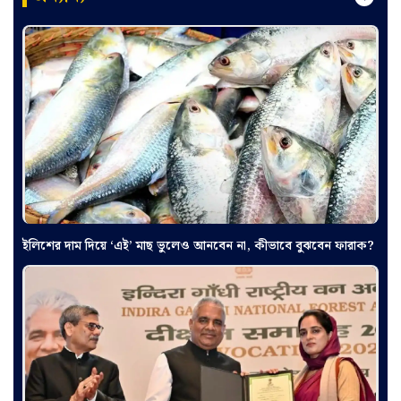
ইলিশের দাম দিয়ে ‘এই’ মাছ ভুলেও আনবেন না, কীভাবে বুঝবেন ফারাক?