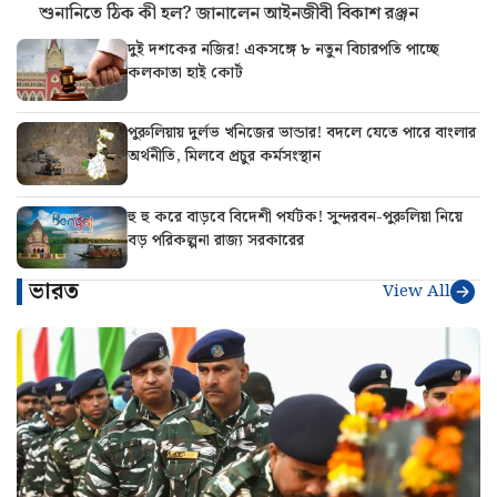
শুনানিতে ঠিক কী হল? জানালেন আইনজীবী বিকাশ রঞ্জন
দুই দশকের নজির! একসঙ্গে ৮ নতুন বিচারপতি পাচ্ছে
কলকাতা হাই কোর্ট
পুরুলিয়ায় দুর্লভ খনিজের ভান্ডার! বদলে যেতে পারে বাংলার
অর্থনীতি, মিলবে প্রচুর কর্মসংস্থান
হু হু করে বাড়বে বিদেশী পর্যটক! সুন্দরবন-পুরুলিয়া নিয়ে
বড় পরিকল্পনা রাজ্য সরকারের
ভারত
View All