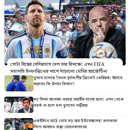
গোটা বিশ্বের বেশিরভাগ দেশ তার বিপক্ষে! এখন FIFA
সভাপতি ইনফান্তিনোর পাশে দাঁড়ালো মেসির আর্জেন্টিনা
ডুবতে চলেছে বৈভব সূর্যবংশীর ক্রিকেট কেরিয়ার! বাঁচাতে
পারবেন কি ঈশান কিষাণ?
বড় বিপদ অপেক্ষা করছে ভারতীয় দলের জন্য! এখন থেকে
সতর্ক না হলে ফল ভুগবেন গম্ভীররা
একইদিনে মাঠে নেমে বড় জয় ইস্টবেঙ্গলের! কলকাতা
লিগে আবারও ধাক্কা মোহনবাগানের