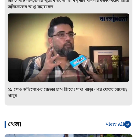
হাই কোর্টে ব্যর্থ,এবার সুপ্রিমে ভরসা! জমি দুর্নীতি মামলায় রক্ষাকবচের আর্জি
অভিষেকের আপ্ত সহায়কের
২৯ শেও অভিষেকের জেতার চান্স জিরো! মাথা ন্যাড়া করে ঘোরার চ্যালেঞ্জ
ঋজুর
খেলা
View All