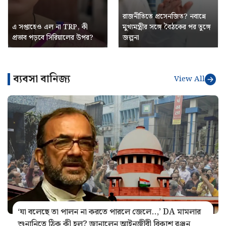
রাজনীতিতে প্রসেনজিত? নবান্নে
এ সপ্তাহেও এল না TRP, কী
মুখ্যমন্ত্রীর সঙ্গে বৈঠকের পর তুঙ্গে
প্রভাব পড়বে সিরিয়ালের উপর?
জল্পনা
ব্যবসা বানিজ্য
View All
‘যা বলেছে তা পালন না করতে পারলে জেলে..,’ DA মামলার
শুনানিতে ঠিক কী হল? জানালেন আইনজীবী বিকাশ রঞ্জন