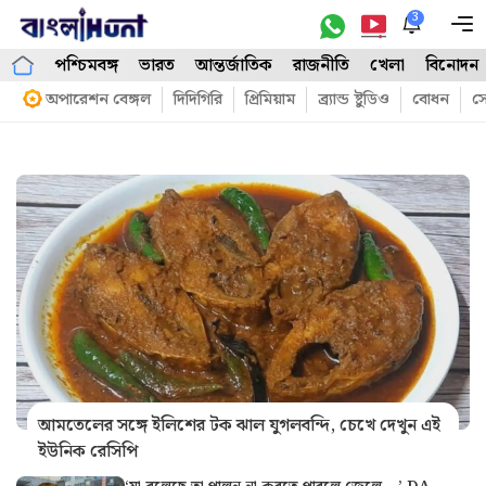
Skip
3
M
to
পশ্চিমবঙ্গ
ভারত
আন্তর্জাতিক
রাজনীতি
খেলা
বিনোদন
content
অপারেশন বেঙ্গল
দিদিগিরি
প্রিমিয়াম
ব্র্যান্ড ষ্টুডিও
বোধন
সো
আমতেলের সঙ্গে ইলিশের টক ঝাল যুগলবন্দি, চেখে দেখুন এই
ইউনিক রেসিপি