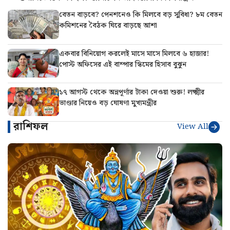
বেতন বাড়বে? পেনশনেও কি মিলবে বড় সুবিধা? ৮ম বেতন
কমিশনের বৈঠক ঘিরে বাড়ছে আশা
একবার বিনিয়োগ করলেই মাসে মাসে মিলবে ৬ হাজার!
পোস্ট অফিসের এই বাম্পার স্কিমের হিসাব বুঝুন
১৭ আগস্ট থেকে অন্নপূর্ণার টাকা দেওয়া শুরু! লক্ষ্মীর
ভাণ্ডার নিয়েও বড় ঘোষণা মুখ্যমন্ত্রীর
রাশিফল
View All