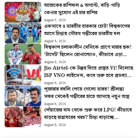
আজকের রাশিফল ৯ অগাস্ট, বাড়ি-গাড়ি
কেনার সুযোগ এই চার রাশির
August 9, 2026
একসাথে ৫ ভারতীয় তারকার চোট! বিশ্বকাপের
আগে চিন্তায় গৌতম গম্ভীরের ভারতীয় দল
August 8, 2026
বিশ্বকাপ চলাকালীন মেসিকে প্রাণে মারার ছক!
‘টার্গেট’ ছিলেন রোনাল্ডোও, কীভাবে এড়ানো
গেল হামলা?
August 8, 2026
Jio-Airtel-কে টক্কর দিতে প্রস্তুত Vi! মিলেছে
ISP VNO লাইসেন্স, কবে শুরু হবে ব্রডব্যান্ড
সার্ভিস?
August 8, 2026
পূজারার বদলি পেয়ে গেলো ভারত! শ্রীলঙ্কা
সফর থেকেই গম্ভীরের হাতে আসছে নতুন অস্ত্র
August 8, 2026
পেঁয়াজের দাম থেকে শুরু করে LPG! কীভাবে
বাড়ছে রান্নাঘরের খরচ? চিন্তা বাড়াচ্ছে
পরিসংখ্যান
August 8, 2026