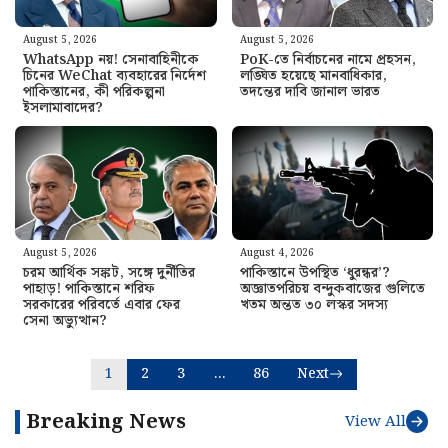
August 5, 2026
August 5, 2026
WhatsApp নয়! সেনাবাহিনীকে
PoK-তে নির্বাচনের নামে প্রহসন,
চিনের WeChat ব্যবহারের নির্দেশ
লঙ্ঘিত হয়েছে মানবাধিকার,
পাকিস্তানের, কী পরিকল্পনা
তদন্তের দাবি জানাল ভারত
ইসলামাবাদের?
August 5, 2026
August 4, 2026
চরম আর্থিক সঙ্কট, সঙ্গে দুর্নীতির
পাকিস্তানে উপস্থিত ‘ধুরন্ধর’?
পাহাড়! পাকিস্তানে শরিফ
অজ্ঞাতপরিচয় বন্দুকবাজের গুলিতে
সরকারের পরিবর্তে এবার ফের
খতম অন্তত ৩০ লস্কর সদস্য
সেনা অভ্যুত্থান?
1
2
3
…
86
Next
Breaking News
View All