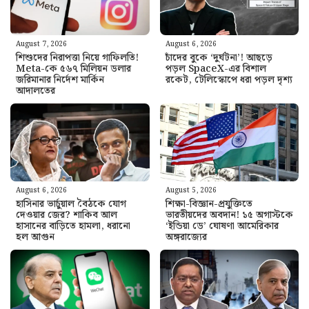
August 7, 2026
August 6, 2026
শিশুদের নিরাপত্তা নিয়ে গাফিলতি!
চাঁদের বুকে ‘দুর্ঘটনা’! আছড়ে
Meta-কে ৫৬৭ মিলিয়ন ডলার
পড়ল SpaceX-এর বিশাল
জরিমানার নির্দেশ মার্কিন
রকেট, টেলিস্কোপে ধরা পড়ল দৃশ্য
আদালতের
August 6, 2026
August 5, 2026
হাসিনার ভার্চুয়াল বৈঠকে যোগ
শিক্ষা-বিজ্ঞান-প্রযুক্তিতে
দেওয়ার জের? শাকিব আল
ভারতীয়দের অবদান! ১৫ অগাস্টকে
হাসানের বাড়িতে হামলা, ধরানো
‘ইন্ডিয়া ডে’ ঘোষণা আমেরিকার
হল আগুন
অঙ্গরাজ্যের