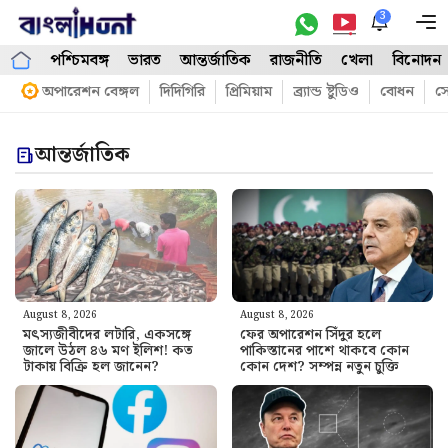
Skip
3
M
to
পশ্চিমবঙ্গ
ভারত
আন্তর্জাতিক
রাজনীতি
খেলা
বিনোদন
content
অপারেশন বেঙ্গল
দিদিগিরি
প্রিমিয়াম
ব্র্যান্ড ষ্টুডিও
বোধন
সো
আন্তর্জাতিক
August 8, 2026
August 8, 2026
মৎস্যজীবীদের লটারি, একসঙ্গে
ফের অপারেশন সিঁদুর হলে
জালে উঠল ৪৬ মণ ইলিশ! কত
পাকিস্তানের পাশে থাকবে কোন
টাকায় বিক্রি হল জানেন?
কোন দেশ? সম্পন্ন নতুন চুক্তি