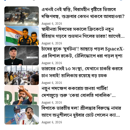
এখনই নেই স্বস্তি, বিরামহীন বৃষ্টিতে ভিজবে
দক্ষিণবঙ্গ, শুক্রবার কেমন থাকবে আবহাওয়া?
August 6, 2026
স্বাধীনতা দিবসের সকালে ক্রিকেটে নতুন
ইতিহাস গড়বে শুভমান গিলের ভারত! আগেই
হুঙ্কার ছাড়লেন গম্ভীর
August 6, 2026
চাঁদের বুকে ‘দুর্ঘটনা’! আছড়ে পড়ল SpaceX-
এর বিশাল রকেট, টেলিস্কোপে ধরা পড়ল দৃশ্য
August 6, 2026
ভারতের সেই ১০ সংস্থা, যেখানে চাকরি করতে
চান সবাই! তালিকায় রয়েছে বড় চমক
August 6, 2026
নতুন পদক্ষেপ ককরোচ জনতা পার্টির!
দেশজুড়ে শুরু ‘কেয়া বোলতি পাবলিক’
কর্মসূচি, ঘোষণা অভিজিতের
August 6, 2026
বিপাকে ভারতীয় দল! শ্রীলঙ্কার বিরুদ্ধে নামার
আগে অনুশীলনে দুইবার চোট পেলেন ক্যাপ্টেন
শুভমান গিল
August 6, 2026