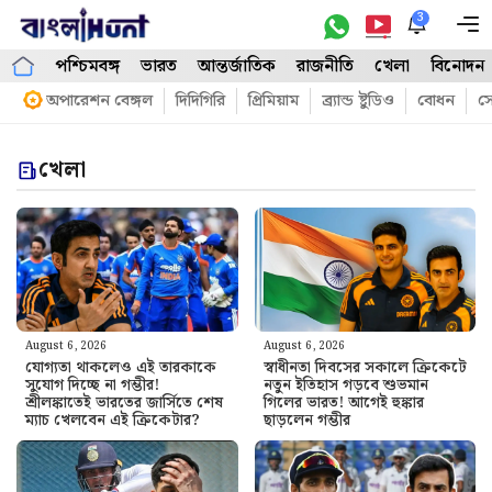
Skip
3
M
to
পশ্চিমবঙ্গ
ভারত
আন্তর্জাতিক
রাজনীতি
খেলা
বিনোদন
content
অপারেশন বেঙ্গল
দিদিগিরি
প্রিমিয়াম
ব্র্যান্ড ষ্টুডিও
বোধন
সো
খেলা
August 6, 2026
August 6, 2026
যোগ্যতা থাকলেও এই তারকাকে
স্বাধীনতা দিবসের সকালে ক্রিকেটে
সুযোগ দিচ্ছে না গম্ভীর!
নতুন ইতিহাস গড়বে শুভমান
শ্রীলঙ্কাতেই ভারতের জার্সিতে শেষ
গিলের ভারত! আগেই হুঙ্কার
ম্যাচ খেলবেন এই ক্রিকেটার?
ছাড়লেন গম্ভীর