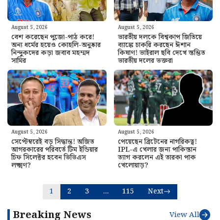
August 5, 2026
August 5, 2026
বেশ করেছেন পুজো-পাঠ করে!
ভারতীয় দলকে বিশ্বকাপ জিতিয়ে
অন্য ধর্মের হয়েও কোহলি-অনুষ্কার
ব্যাঙ্কে চাকরি করছেন ঈশান
নিন্দুকদের কড়া জবাব মহম্মদ
কিষাণ! ভাইরাল ছবি দেখে স্তম্ভিত
সামির
ভারতীয় দলের ভক্তরা
August 5, 2026
August 5, 2026
সেপ্টেম্বরেই বড় সিদ্ধান্ত! অজিত
পেয়েছেন ব্রিটেনের নাগরিকত্ব!
আগরকারের পরিবর্তে টিম ইন্ডিয়ার
IPL-এ খেলার জন্য পাকিস্তান
চিফ সিলেক্টর হবেন ভিভিএস
ত্যাগ করলেন এই তারকা পাক
লক্ষ্মণ?
খেলোয়াড়?
1
2
3
…
115
Next
Breaking News
View All