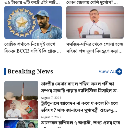
৩৯ টাকায় ৩টি রুটে এসি শাটল
কোন জেলায় বেশি দুর্যোগ?
পরিষেবা চালু Yatri Sathi-র
আজকের আবহাওয়ার খবর
রোহিত শর্মাকে নিয়ে দুই ভাগে
মসজিদ-মন্দির থেকে খোলা হচ্ছে
বিভক্ত BCCI! সত্যিই কি প্রাক্তন
মাইক! শব্দ দূষণ নিয়ন্ত্রণে কড়া
ভারতীয় অধিনায়কের অবসর
ব্যবস্থা রাজ্য সরকারের
চাইছে বোর্ড
Breaking News
View All
ভারতীয় সেনার বাড়ল শক্তি! সফল পরীক্ষা
সম্পন্ন মাঝারি পাল্লার ব্যালিস্টিক মিসাইল অগ্নি
৪-এর
August 7, 2026
ট্রাইবুনালে আবেদন না করে থাকলে কি হবে
ভবিষৎ? সাফ জানালেন মুখ্যমন্ত্রী শুভেন্দু
অধিকারী
August 7, 2026
আজকের রাশিফল ৭ অগাস্ট, ভাগ্য প্রসন্ন হবে