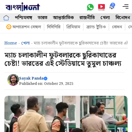
Skip
3
M
to
পশ্চিমবঙ্গ
ভারত
আন্তর্জাতিক
রাজনীতি
খেলা
বিনোদন
content
অপারেশন বেঙ্গল
দিদিগিরি
প্রিমিয়াম
ব্র্যান্ড ষ্টুডিও
বোধন
সো
Home
-
খেলা
-
ম্যাচ চলাকালীন ফুটবলারকে ছুরিকাঘাতের চেষ্টা! ভারতের এই স্টে
ম্যাচ চলাকালীন ফুটবলারকে ছুরিকাঘাতের
চেষ্টা! ভারতের এই স্টেডিয়ামে তুমুল চাঞ্চল্য
Sayak Panda
Published on:
October 29, 2025