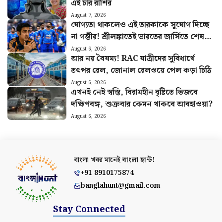
এই চার রাশির
August 7, 2026
যোগ্যতা থাকলেও এই তারকাকে সুযোগ দিচ্ছে
না গম্ভীর! শ্রীলঙ্কাতেই ভারতের জার্সিতে শেষ
ম্যাচ খেলবেন এই ক্রিকেটার?
August 6, 2026
আর নয় বৈষম্য! RAC যাত্রীদের সুবিধার্থে
তৎপর রেল, জোনাল রেলওয়ে পেল কড়া চিঠি
August 6, 2026
এখনই নেই স্বস্তি, বিরামহীন বৃষ্টিতে ভিজবে
দক্ষিণবঙ্গ, শুক্রবার কেমন থাকবে আবহাওয়া?
August 6, 2026
বাংলা খবর মানেই
বাংলা হান্ট!
+91 8910175874
banglahunt@gmail.com
Stay Connected