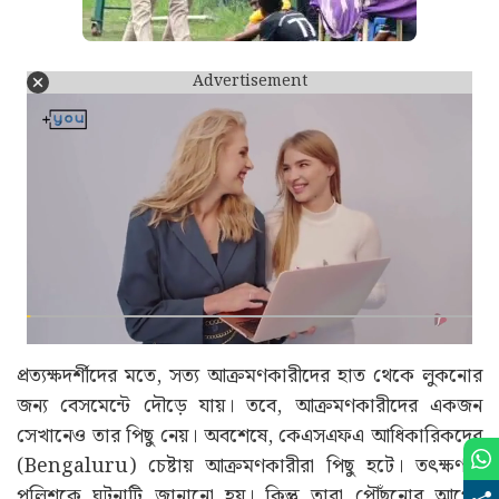
Advertisement
প্রত্যক্ষদর্শীদের মতে, সত্য আক্রমণকারীদের হাত থেকে লুকনোর
জন্য বেসমেন্টে দৌড়ে যায়। তবে, আক্রমণকারীদের একজন
সেখানেও তার পিছু নেয়। অবশেষে, কেএসএফএ আধিকারিকদের
(Bengaluru) চেষ্টায় আক্রমণকারীরা পিছু হটে। তৎক্ষণাৎ
পুলিশকে ঘটনাটি জানানো হয়। কিন্তু তারা পৌঁছনোর আগেই