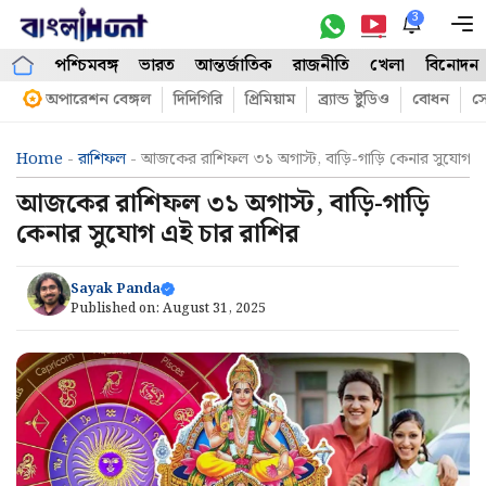
Skip
3
M
to
পশ্চিমবঙ্গ
ভারত
আন্তর্জাতিক
রাজনীতি
খেলা
বিনোদন
content
অপারেশন বেঙ্গল
দিদিগিরি
প্রিমিয়াম
ব্র্যান্ড ষ্টুডিও
বোধন
সো
Home
-
রাশিফল
-
আজকের রাশিফল ৩১ অগাস্ট, বাড়ি-গাড়ি কেনার সুযোগ এ
আজকের রাশিফল ৩১ অগাস্ট, বাড়ি-গাড়ি
কেনার সুযোগ এই চার রাশির
Sayak Panda
Published on:
August 31, 2025