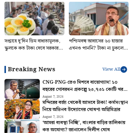
নিয়েও বড় ঘোষণা মুখ্যমন্ত্রীর
অবস্থান স্পষ্ট করল SSC
সপ্তাহে দু’দিন ডিম বাধ্যতামূলক,
পশ্চিমবঙ্গ আবাসের ৬০ হাজার
স্কুলকে কত টাকা দেবে সরকার?
এখনও পাননি? টাকা না ঢুকলে
জেনে নিন নিয়ম
কোথায় যোগাযোগ করবেন জানুন
Breaking News
View All
CNG-PNG-তেও মিশবে বায়োগ্যাস! ১০
বছরের গোবরধন প্রকল্পে ২৩,৭৩১ কোটি খরচ
করবে কেন্দ্র
August 7, 2026
মন্দিরের বর্জ্য থেকেই আসবে টাকা! কর্মসংস্থান
নিয়ে অভিনব উদ্যোগের ঘোষণা অগ্নিমিত্রার
August 7, 2026
‘আমরা ব্যবস্থা নিচ্ছি’, বাংলার বাড়ির তালিকায়
কত অযোগ্য? জানালেন দিলীপ ঘোষ