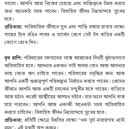
ভালো। আপনি আজ নিজের চেহারা এবং ব্যক্তিত্বকে উন্নত করার
জন্য অনেকটা সময় পাবেন। বিবাহিত জীবন নিঃসন্দেহে সুখের
হবে।
প্রতিকার:
পারিবারিক জীবনে সুখ এবং শান্তি বজায় রাখার লক্ষ্যে
গাছের টবে রঙিন পাথর ও মার্বেল রেখে সেই টব বাড়ির একটি
কোণে রেখে দিন।
বৃষ রাশি:
পরিবারের সদস্যদের সঙ্গে আজকের দিনটি দুর্দান্তভাবে
অতিবাহিত হবে। আপনার একজন ভাই অথবা বোন আজ আপনার
কাছ থেকে ঋণ চাইতে পারেন। পরিবারের সমৃদ্ধির জন্য আজ
আপনি একটি গুরুত্বপূর্ণ পরিকল্পনা নির্বাচন করতে পারেন। প্রেমের
জীবনে আপনি আজ একটি চমকের সম্মুখীন হতে পারেন। বাড়িতে
আজ হঠাৎ করেই আত্মীয়ের আগমন ঘটবে। যার ফলে আপনি ব্যস্ত
হয়ে পড়বেন। আপনি আজ একাকী অনেকটা সময় অতিবাহিত
করতে চাইবেন। বিবাহিত জীবন নিঃসন্দেহে সুখের হবে।
প্রতিকার:
প্রতিটি ক্ষেত্রে উন্নতির লক্ষ্যে “ওম সূর্য নারায়ণায় নমৌ
নমঃ”- এই মন্ত্রটি জপ করুন।