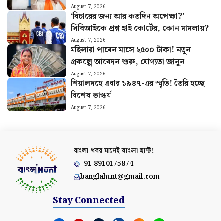
August 7, 2026
‘বিচারের জন্য আর কতদিন অপেক্ষা?’
সিবিআইকে প্রশ্ন হাই কোর্টের, কোন মামলায়?
August 7, 2026
মহিলারা পাবেন মাসে ২৫০০ টাকা! নতুন
প্রকল্পে আবেদন শুরু, যোগ্যতা জানুন
August 7, 2026
শিয়ালদহে এবার ১৯৪৭-এর স্মৃতি! তৈরি হচ্ছে
বিশেষ ভাস্কর্য
August 7, 2026
বাংলা খবর মানেই
বাংলা হান্ট!
+91 8910175874
banglahunt@gmail.com
Stay Connected