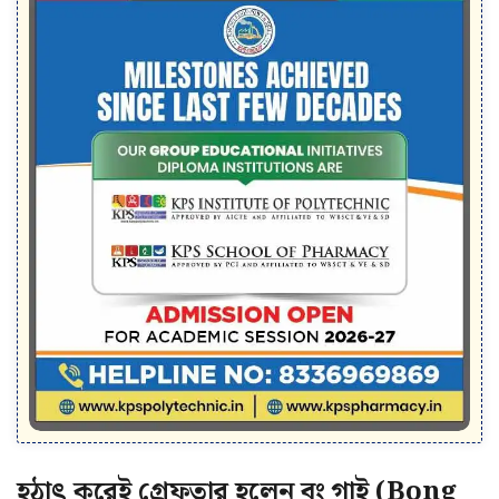
হঠাৎ করেই গ্রেফতার হলেন বং গাই (Bong