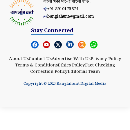
বাংলা খবর মানেই
বাংলা হান্ট!
+91 8910175874
banglahunt@gmail.com
Stay Connected
About Us
Contact Us
Advertise With Us
Privacy Policy
Terms & Conditions
Ethics Policy
Fact Checking
Correction Policy
Editorial Team
Copyright © 2025 Banglahunt Digital Media