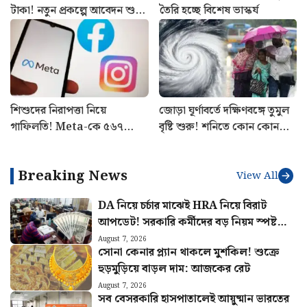
টাকা! নতুন প্রকল্পে আবেদন শুরু,
তৈরি হচ্ছে বিশেষ ভাস্কর্য
যোগ্যতা জানুন
শিশুদের নিরাপত্তা নিয়ে
জোড়া ঘূর্ণাবর্তে দক্ষিণবঙ্গে তুমুল
গাফিলতি! Meta-কে ৫৬৭
বৃষ্টি শুরু! শনিতে কোন কোন
মিলিয়ন ডলার জরিমানার নির্দেশ
জেলায় সতর্কতা? আগাম খবর
মার্কিন আদালতের
Breaking News
View All
DA নিয়ে চর্চার মাঝেই HRA নিয়ে বিরাট
আপডেট! সরকারি কর্মীদের বড় নিয়ম স্পষ্ট
করল কেন্দ্র
August 7, 2026
সোনা কেনার প্ল্যান থাকলে মুশকিল! শুক্রে
হুড়মুড়িয়ে বাড়ল দাম: আজকের রেট
August 7, 2026
সব বেসরকারি হাসপাতালেই আয়ুষ্মান ভারতের