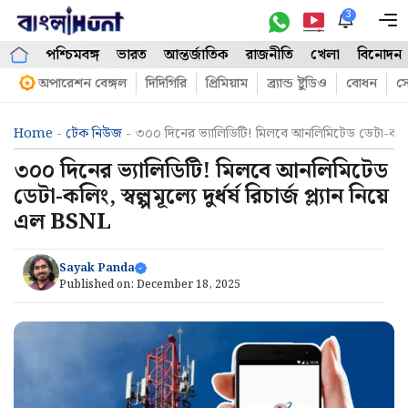
Skip
3
M
to
পশ্চিমবঙ্গ
ভারত
আন্তর্জাতিক
রাজনীতি
খেলা
বিনোদন
content
অপারেশন বেঙ্গল
দিদিগিরি
প্রিমিয়াম
ব্র্যান্ড ষ্টুডিও
বোধন
সো
Home
-
টেক নিউজ
-
৩০০ দিনের ভ্যালিডিটি! মিলবে আনলিমিটেড ডেটা-কলিং, স্বল্
৩০০ দিনের ভ্যালিডিটি! মিলবে আনলিমিটেড
ডেটা-কলিং, স্বল্পমূল্যে দুর্ধর্ষ রিচার্জ প্ল্যান নিয়ে
এল BSNL
Sayak Panda
Published on:
December 18, 2025