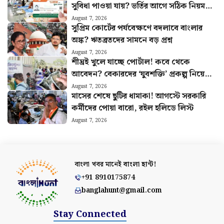
সুবিধা পাওয়া যায়? ভর্তির আগে সঠিক নিয়ম
জানুন
August 7, 2026
সুপ্রিম কোর্টের পর্যবেক্ষণে বদলাবে বাংলার
অঙ্ক? ঋতব্রতদের সামনে বড় প্রশ্ন
August 7, 2026
শীঘ্রই খুলে যাচ্ছে পোর্টাল! কবে থেকে
আবেদন? বেকারদের ‘যুবশক্তি’ প্রকল্প নিয়ে
নয়া আপডেট
August 7, 2026
মাসের শেষে ছুটির ধামাকা! আগস্টে সরকারি
কর্মীদের পোয়া বারো, রইল হলিডে লিস্ট
August 7, 2026
বাংলা খবর মানেই
বাংলা হান্ট!
+91 8910175874
banglahunt@gmail.com
Stay Connected