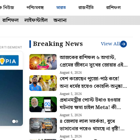
ক নিউজ
পশ্চিমবঙ্গ
ভারত
রাজনীতি
রাশিফল
রাশিফল
লাইফস্টাইল
অন্যান্য
Breaking News
View All
ERTISEMENT
আজকের রাশিফল ৬ অগাস্ট,
প্রেমের জীবনে সুখের জোয়ার এই
চার রাশির
August 6, 2026
বেশ করেছেন পুজো-পাঠ করে!
অন্য ধর্মের হয়েও কোহলি-অনুষ্কার
নিন্দুকদের কড়া জবাব মহম্মদ
August 5, 2026
প্রধানমন্ত্রীর পোস্ট উধাও হওয়ার
সামির
ঘটনায় ক্ষমা চাইল Meta! কী
জানালেন সংস্থার চিফ গ্লোবাল
August 5, 2026
৪ জেলায় লাল সতর্কতা, বুধে
অ্যাফেয়ার্স অফিসার?
ভাসানোর পরেও থামছে না বৃষ্টি!
কতদিন চলবে ভোগান্তি?
August 5, 2026