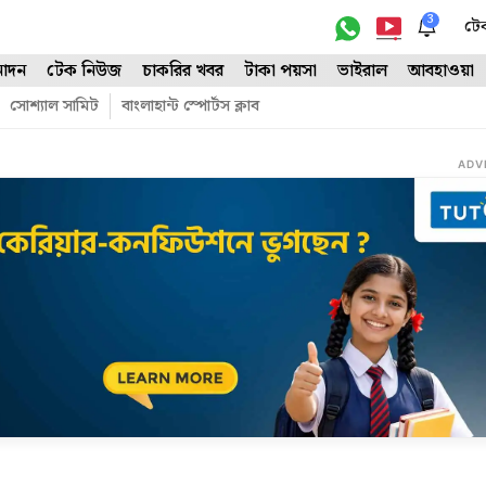
3
টে
োদন
টেক নিউজ
চাকরির খবর
টাকা পয়সা
ভাইরাল
আবহাওয়া
সোশ্যাল সামিট
বাংলাহান্ট স্পোর্টস ক্লাব
ADV