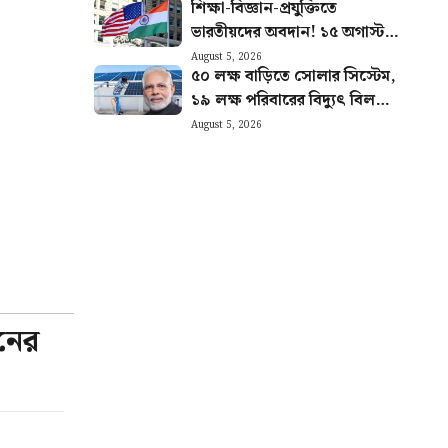
শিক্ষা-বিজ্ঞান-প্রযুক্তিতে
ভারতীয়দের অবদান! ১৫ অগাস্টকে
‘ইন্ডিয়া ডে’ ঘোষণা আমেরিকার
August 5, 2026
৫০ লক্ষ বাড়িতে সোলার সিস্টেম,
অঙ্গরাজ্যের
১৯ লক্ষ পরিবারের বিদ্যুৎ বিল
শূন্য, সরকারের এই প্রকল্পের বিরাট
August 5, 2026
সাফল্য
নের