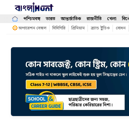
Skip
to
content
পশ্চিমবঙ্গ
ভারত
আন্তর্জাতিক
রাজনীতি
খেলা
বিন
অপারেশন বেঙ্গল
দিদিগিরি
প্রিমিয়াম
ব্র্যান্ড ষ্টুডিও
বোধন