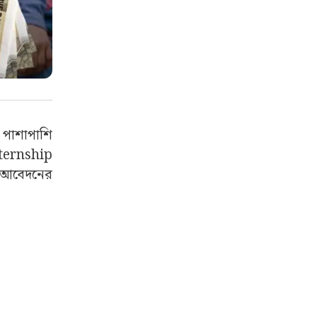
র পাশাপাশি
Internship
 আবেদনের