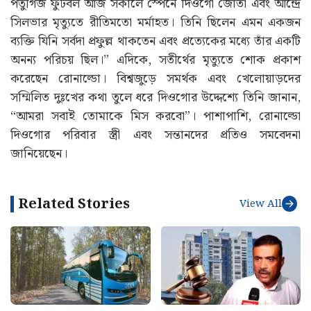
পর্তুগিজ ফুটবল আজ সকালে স্পেনে দিওগো জোতা এবং আন্দ্রে
সিলভার মৃত্যুতে রীতিমতো মর্মাহত। তিনি ছিলেন এমন একজন
ব্যক্তি যিনি সর্বদা প্রফুল্ল থাকতেন এবং প্রত্যেকের মধ্যে তাঁর একটি
অনন্য পরিচয় ছিল।” এদিকে, সতীর্থের মৃত্যুতে শোক প্রকাশ
করেছেন রোনাল্ডো। বিশ্বজুড়ে সমর্থক এবং খেলোয়াড়দের
সম্মিলিত দুঃখের কথা তুলে ধরে দিওগোর উদ্দেশ্যে তিনি জানান,
“আমরা সবাই তোমাকে মিস করবো”। পাশাপাশি, রোনাল্ডো
দিওগোর পরিবার স্ত্রী এবং সন্তানদের প্রতিও সমবেদনা
জানিয়েছেন।
Related Stories
View All