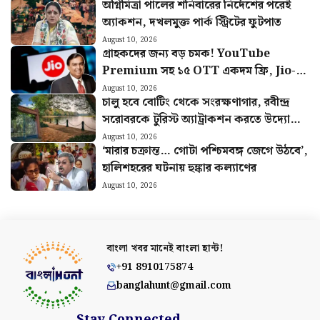
অগ্নিমিত্রা পালের শনিবারের নির্দেশের পরেই
অ্যাকশন, দখলমুক্ত পার্ক স্ট্রিটের ফুটপাত
August 10, 2026
গ্রাহকদের জন্য বড় চমক! YouTube
Premium সহ ১৫ OTT একদম ফ্রি, Jio-র
নতুন Pass-এ একগুচ্ছ সুবিধা
August 10, 2026
চালু হবে বোটিং থেকে সংরক্ষণাগার, রবীন্দ্র
সরোবরকে টুরিস্ট অ্যাট্রাকশন করতে উদ্যোগী
KMDA
August 10, 2026
‘মারার চক্রান্ত… গোটা পশ্চিমবঙ্গ জেগে উঠবে’,
হালিশহরের ঘটনায় হুঙ্কার কল্যাণের
August 10, 2026
বাংলা খবর মানেই
বাংলা হান্ট!
+91 8910175874
banglahunt@gmail.com
Stay Connected