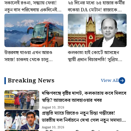
সকালেই রওনা, সন্ধ্যায় ফেরা!
২৫ দিনের মধ্যে ৬৫ হাজার কর্মীর
নতুন বাস পরিষেবায় একদিনেই
বকেয়া DA মেটান! রাজ্যকে
ঘুরুন ঝাড়গ্রাম
বিরাট নির্দেশ, কাদের কপাল
খুলল?
উত্তরবঙ্গ যাওয়া এখন আরও
কলকাতা হাই কোর্টে আসছেন
সহজ! চাকদহ থেকে চালু
স্থায়ী প্রধান বিচারপতি! সুপ্রিম
শিলিগুড়ির এসি বাস
কোর্ট কলেজিয়ামের বড় সুপারিশ
Breaking News
View All
দক্ষিণবঙ্গে বৃষ্টির দাপট, কলকাতায় কবে মিলবে
স্বস্তি? আজকের আবহাওয়ার খবর
August 10, 2026
প্রস্তুতি ম্যাচে জিতেও নতুন চিন্তা গম্ভীরের!
ভারতীয় দল নির্বাচনে দেখা গেল নতুন সমস্যা…
August 10, 2026