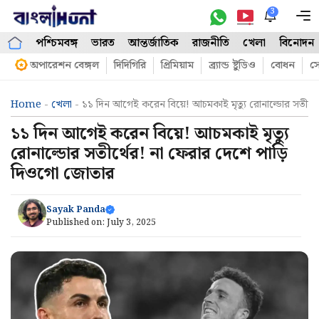
Skip
3
M
to
পশ্চিমবঙ্গ
ভারত
আন্তর্জাতিক
রাজনীতি
খেলা
বিনোদন
content
অপারেশন বেঙ্গল
দিদিগিরি
প্রিমিয়াম
ব্র্যান্ড ষ্টুডিও
বোধন
সো
Home
-
খেলা
-
১১ দিন আগেই করেন বিয়ে! আচমকাই মৃত্যু রোনাল্ডোর সতীর্
১১ দিন আগেই করেন বিয়ে! আচমকাই মৃত্যু
রোনাল্ডোর সতীর্থের! না ফেরার দেশে পাড়ি
দিওগো জোতার
Sayak Panda
Published on:
July 3, 2025