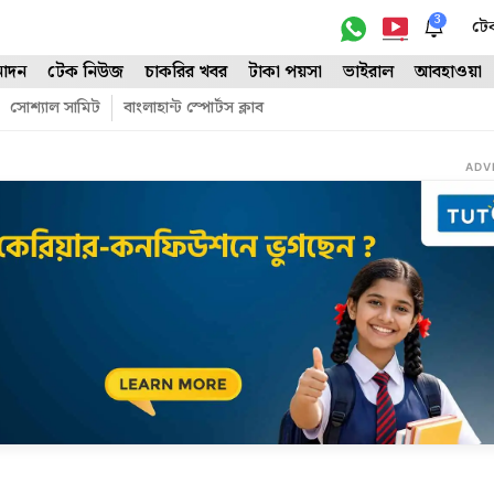
3
টে
োদন
টেক নিউজ
চাকরির খবর
টাকা পয়সা
ভাইরাল
আবহাওয়া
সোশ্যাল সামিট
বাংলাহান্ট স্পোর্টস ক্লাব
ADV