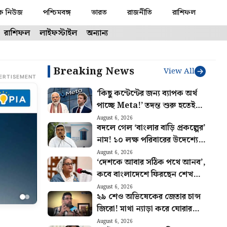
ক নিউজ
পশ্চিমবঙ্গ
ভারত
রাজনীতি
রাশিফল
রাশিফল
লাইফস্টাইল
অন্যান্য
Breaking News
View All
ERTISEMENT
‘কিছু কন্টেন্টের জন্য ব্যাপক অর্থ
পাচ্ছে Meta!’ তদন্ত শুরু হতেই
প্রকাশে বড় তথ্য
August 6, 2026
বদলে গেল ‘বাংলার বাড়ি প্রকল্পের’
নাম! ১০ লক্ষ পরিবারের উদেশ্যে
বড় ঘোষণা শুভেন্দুর
August 6, 2026
‘দেশকে আবার সঠিক পথে আনব’,
কবে বাংলাদেশে ফিরছেন শেখ
হাসিনা? জানালেন দিল্লি থেকে
August 6, 2026
২৯ শেও অভিষেকের জেতার চান্স
জিরো! মাথা ন্যাড়া করে ঘোরার
চ্যালেঞ্জ ঋজুর
August 6, 2026