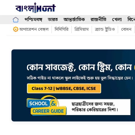
Skip
to
content
পশ্চিমবঙ্গ
ভারত
আন্তর্জাতিক
রাজনীতি
খেলা
বিন
অপারেশন বেঙ্গল
দিদিগিরি
প্রিমিয়াম
ব্র্যান্ড ষ্টুডিও
বোধন