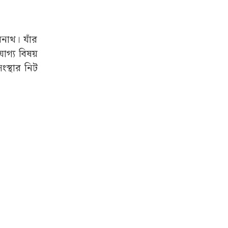
বনাথ। যাঁর
োগ্য বিষয়
ংস্থার নিট