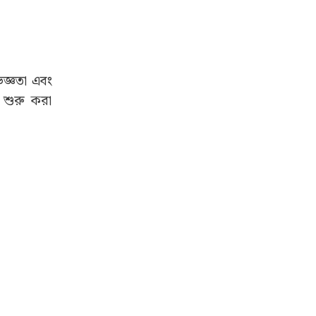
িজ্ঞতা এবং
 শুরু করা