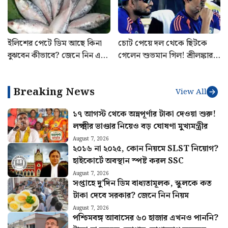
ইলিশের পেটে ডিম আছে কিনা
চোট পেয়ে দল থেকে ছিটকে
বুঝবেন কীভাবে? জেনে নিন এই
গেলেন শুভমান গিল! শ্রীলঙ্কার
ট্রিকস
বিরুদ্ধে সিরিজ শুরুর আগে মাঠে
নেমে চাপে ভারত
Breaking News
View All
১৭ আগস্ট থেকে অন্নপূর্ণার টাকা দেওয়া শুরু!
লক্ষ্মীর ভাণ্ডার নিয়েও বড় ঘোষণা মুখ্যমন্ত্রীর
August 7, 2026
২০১৬ না ২০২৫, কোন নিয়মে SLST নিয়োগ?
হাইকোর্টে অবস্থান স্পষ্ট করল SSC
August 7, 2026
সপ্তাহে দু’দিন ডিম বাধ্যতামূলক, স্কুলকে কত
টাকা দেবে সরকার? জেনে নিন নিয়ম
August 7, 2026
পশ্চিমবঙ্গ আবাসের ৬০ হাজার এখনও পাননি?