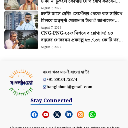
টাকা না ঢুকলে কোথায় যোগাযোগ করবেন
জানুন
August 7, 2026
চলতি মাসে দেরি! সেপ্টেম্বর থেকে কত তারিখে
মিলবে অন্নপূর্ণা যোজনার টাকা? জানালেন
মুখ্যমন্ত্রী
August 7, 2026
CNG-PNG-তেও মিশবে বায়োগ্যাস! ১০
বছরের গোবরধন প্রকল্পে ২৩,৭৩১ কোটি খরচ
করবে কেন্দ্র
August 7, 2026
বাংলা খবর মানেই
বাংলা হান্ট!
+91 8910175874
banglahunt@gmail.com
Stay Connected