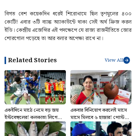
বিগত বেশ কয়েকদিন ধরেই শিরোনামে ছিল তৃণমূলের ৪০০
কোটি! এবার ৩টি ব্যাঙ্ক অ্যাকাউন্টে থাকা সেই অর্থ ফ্রিজ করল
ইডি। কেন্দ্রীয় এজেন্সির এই পদক্ষেপে যে রাজ্য রাজনীতিতে জোর
শোরগোল পড়েছে তা আর বলার অপেক্ষা রাখে না।
Related Stories
View All
একইদিনে মাঠে নেমে বড় জয়
একবার বিনিয়োগ করলেই মাসে
ইস্টবেঙ্গলের! কলকাতা লিগে
মাসে মিলবে ৬ হাজার! পোস্ট
আবারও ধাক্কা মোহনবাগানের
অফিসের এই বাম্পার স্কিমের
হিসাব বুঝুন