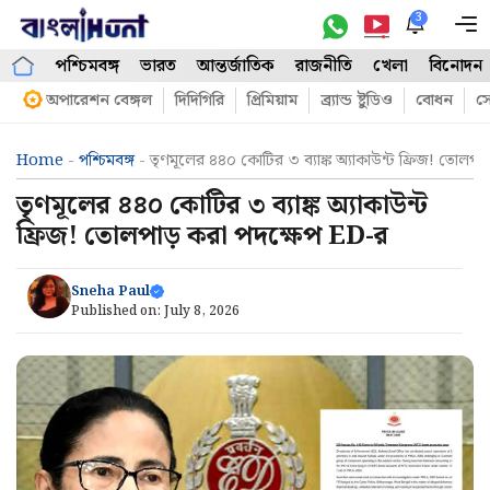
Skip
3
M
to
পশ্চিমবঙ্গ
ভারত
আন্তর্জাতিক
রাজনীতি
খেলা
বিনোদন
content
অপারেশন বেঙ্গল
দিদিগিরি
প্রিমিয়াম
ব্র্যান্ড ষ্টুডিও
বোধন
সো
Home
-
পশ্চিমবঙ্গ
-
তৃণমূলের ৪৪০ কোটির ৩ ব্যাঙ্ক অ্যাকাউন্ট ফ্রিজ! তোলপ
তৃণমূলের ৪৪০ কোটির ৩ ব্যাঙ্ক অ্যাকাউন্ট
ফ্রিজ! তোলপাড় করা পদক্ষেপ ED-র
Sneha Paul
Published on:
July 8, 2026