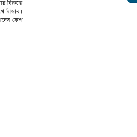
র বিরুদ্ধে
ে দাঁড়ান।
িলাদের কেশ