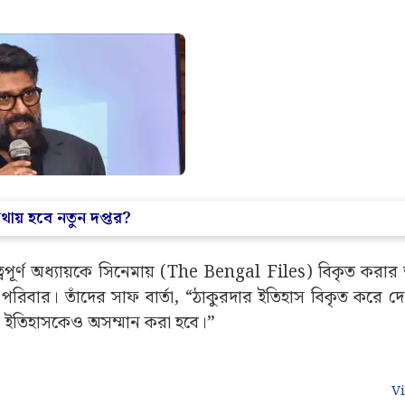
োথায় হবে নতুন দপ্তর?
ুরুত্বপূর্ণ অধ্যায়কে সিনেমায় (The Bengal Files) বিকৃত করা
পরিবার। তাঁদের সাফ বার্তা, “ঠাকুরদার ইতিহাস বিকৃত করে দ
রামী ইতিহাসকেও অসম্মান করা হবে।”
V