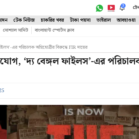
3
টে
োদন
টেক নিউজ
চাকরির খবর
টাকা পয়সা
ভাইরাল
আবহাওয়া
সোশ্যাল সামিট
বাংলাহান্ট স্পোর্টস ক্লাব
ফাইলস’-এর পরিচালক অগ্নিহোত্রীর বিরুদ্ধে FIR দায়ের
ভিযোগ, ‘দ্য বেঙ্গল ফাইলস’-এর পরিচাল
25