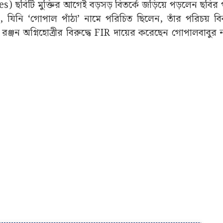
les) ছবিটি মুক্তির আগেই বড়সড় বিতর্কে জড়িয়ে পড়লেন ছবি
়, যিনি ‘গোপাল পাঁঠা’ নামে পরিচিত ছিলেন, তাঁর পরিচয় ব
 অগ্নিহোত্রীর বিরুদ্ধে FIR দায়ের করেছেন গোপালবাবুর নাত