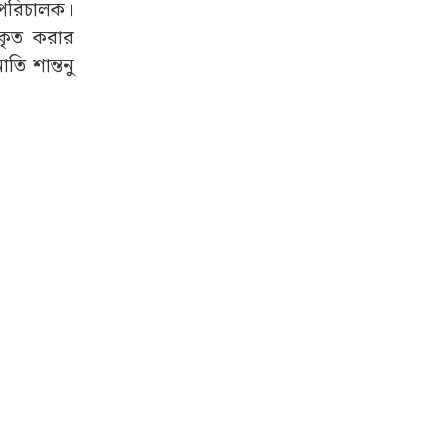
র পরিচালক।
িকৃত করার
ি শান্তনু