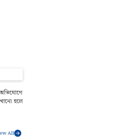
র অভিযোগে
েখানো হলে
iew All