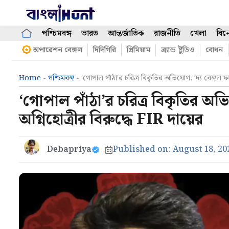
Skip
to
content
পশ্চিমবঙ্গ
ভারত
আন্তর্জাতিক
রাজনীতি
খেলা
বিন
অপারেশন বেঙ্গল
দিদিগিরি
প্রিমিয়াম
ব্র্যান্ড ষ্টুডিও
বোধন
Home
-
পশ্চিমবঙ্গ
-
‘গোপাল পাঁঠা’র চরিত্র বিকৃতির অভিযোগ, ‘দ্য বেঙ্গল 
‘গোপাল পাঁঠা’র চরিত্র বিকৃতির অ
অগ্নিহোত্রীর বিরুদ্ধে FIR দায়ের
Debapriya
Published on:
August 18, 20