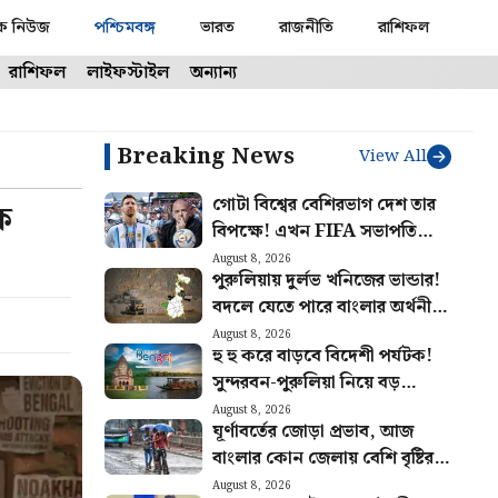
ক নিউজ
পশ্চিমবঙ্গ
ভারত
রাজনীতি
রাশিফল
রাশিফল
লাইফস্টাইল
অন্যান্য
Breaking News
View All
গোটা বিশ্বের বেশিরভাগ দেশ তার
ক
বিপক্ষে! এখন FIFA সভাপতি
ইনফান্তিনোর পাশে দাঁড়ালো মেসির
August 8, 2026
পুরুলিয়ায় দুর্লভ খনিজের ভান্ডার!
আর্জেন্টিনা
বদলে যেতে পারে বাংলার অর্থনীতি,
মিলবে প্রচুর কর্মসংস্থান
August 8, 2026
হু হু করে বাড়বে বিদেশী পর্যটক!
সুন্দরবন-পুরুলিয়া নিয়ে বড়
পরিকল্পনা রাজ্য সরকারের
August 8, 2026
ঘূর্ণাবর্তের জোড়া প্রভাব, আজ
বাংলার কোন জেলায় বেশি বৃষ্টির
সম্ভাবনা? আজকের আবহাওয়ার
August 8, 2026