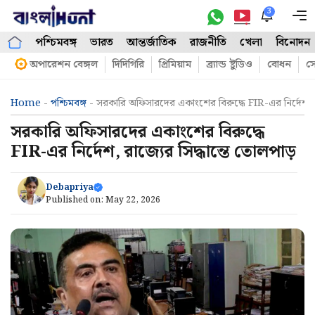
Skip
3
M
to
পশ্চিমবঙ্গ
ভারত
আন্তর্জাতিক
রাজনীতি
খেলা
বিনোদন
content
অপারেশন বেঙ্গল
দিদিগিরি
প্রিমিয়াম
ব্র্যান্ড ষ্টুডিও
বোধন
সো
Home
-
পশ্চিমবঙ্গ
-
সরকারি অফিসারদের একাংশের বিরুদ্ধে FIR-এর নির্দেশ, র
সরকারি অফিসারদের একাংশের বিরুদ্ধে
FIR-এর নির্দেশ, রাজ্যের সিদ্ধান্তে তোলপাড়
Debapriya
Published on:
May 22, 2026