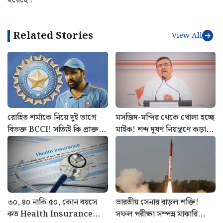
Related Stories
View All
রোহিত শর্মাকে নিয়ে দুই ভাগে
মসজিদ-মন্দির থেকে খোলা হচ্ছে
বিভক্ত BCCI! সত্যিই কি প্রাক্তন
মাইক! শব্দ দূষণ নিয়ন্ত্রণে কড়া
ভারতীয় অধিনায়কের অবসর
ব্যবস্থা রাজ্য সরকারের
চাইছে বোর্ড
৩০, ৪০ নাকি ৫০, কোন বয়সে
ভারতীয় সেনার বাড়ল শক্তি!
কত Health Insurance
সফল পরীক্ষা সম্পন্ন মাঝারি