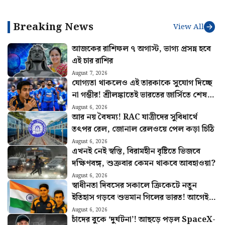
কভারেজ দরকার? জানালেন
পাল্লার ব্যালিস্টিক মিসাইল অগ্নি ৪-
বিশেষজ্ঞরা
এর
Breaking News
View All
আজকের রাশিফল ৭ অগাস্ট, ভাগ্য প্রসন্ন হবে
এই চার রাশির
August 7, 2026
যোগ্যতা থাকলেও এই তারকাকে সুযোগ দিচ্ছে
না গম্ভীর! শ্রীলঙ্কাতেই ভারতের জার্সিতে শেষ
ম্যাচ খেলবেন এই ক্রিকেটার?
August 6, 2026
আর নয় বৈষম্য! RAC যাত্রীদের সুবিধার্থে
তৎপর রেল, জোনাল রেলওয়ে পেল কড়া চিঠি
August 6, 2026
এখনই নেই স্বস্তি, বিরামহীন বৃষ্টিতে ভিজবে
দক্ষিণবঙ্গ, শুক্রবার কেমন থাকবে আবহাওয়া?
August 6, 2026
স্বাধীনতা দিবসের সকালে ক্রিকেটে নতুন
ইতিহাস গড়বে শুভমান গিলের ভারত! আগেই
হুঙ্কার ছাড়লেন গম্ভীর
August 6, 2026
চাঁদের বুকে ‘দুর্ঘটনা’! আছড়ে পড়ল SpaceX-