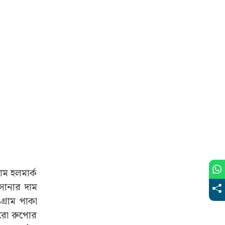
াম হলমার্ক
সোনার দাম
্ৰাম পাকা
চরো রুপোর