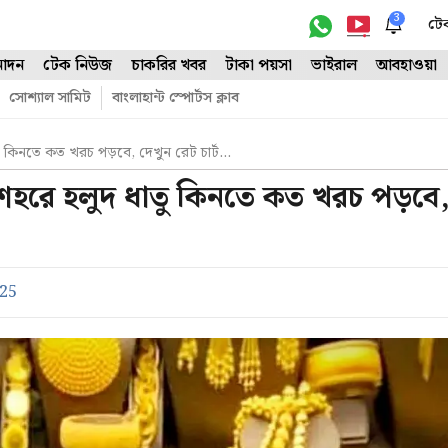
3
টে
োদন
টেক নিউজ
চাকরির খবর
টাকা পয়সা
ভাইরাল
আবহাওয়া
সোশ্যাল সামিট
বাংলাহান্ট স্পোর্টস ক্লাব
ু কিনতে কত খরচ পড়বে, দেখুন রেট চার্ট…
শহরে হলুদ ধাতু কিনতে কত খরচ পড়বে
025