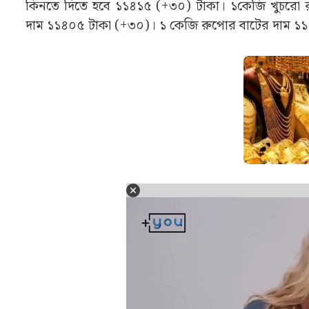
কিনতে দিতে হবে ১১৪১৫ (+৩০) টাকা। ১কেজি খুচরো 
দাম ১১৪০৫ টাকা (+৩০)। ১ কেজি রুপোর বাটের দাম 