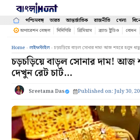
Skip
to
content
পশ্চিমবঙ্গ
ভারত
আন্তর্জাতিক
রাজনীতি
খেলা
বিন
অপারেশন বেঙ্গল
দিদিগিরি
প্রিমিয়াম
ব্র্যান্ড ষ্টুডিও
বোধন
Home
-
লাইফস্টাইল
-
চড়চড়িয়ে বাড়ল সোনার দাম! আজ শহরে হলুদ ধাত
চড়চড়িয়ে বাড়ল সোনার দাম! আজ 
দেখুন রেট চার্ট…
Sreetama Das
Published on:
July 30, 2