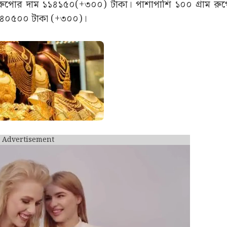
রুপোর দাম ১১৪১৫০(+৩০০) টাকা। পাশাপাশি ১০০ গ্ৰাম রু
১১৪০৫০০ টাকা (+৩০০)।
Advertisement