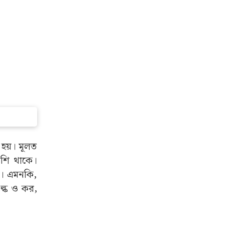
 হয়। মূলত
েশি থাকে।
া। এমনকি,
ল্ক ও কর,