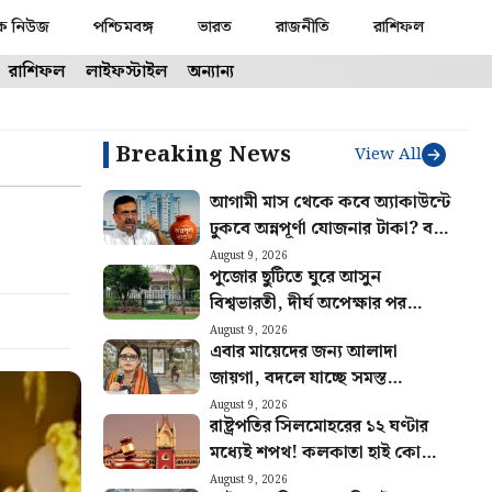
ক নিউজ
পশ্চিমবঙ্গ
ভারত
রাজনীতি
রাশিফল
রাশিফল
লাইফস্টাইল
অন্যান্য
Breaking News
View All
আগামী মাস থেকে কবে অ্যাকাউন্টে
,
ঢুকবে অন্নপূর্ণা যোজনার টাকা? বড়
ঘোষণা মুখ্যমন্ত্রীর
August 9, 2026
পুজোর ছুটিতে ঘুরে আসুন
বিশ্বভারতী, দীর্ঘ অপেক্ষার পর
পর্যটকদের জন্য খুলল
August 9, 2026
এবার মায়েদের জন্য আলাদা
শান্তিনিকেতন গৃহ
জায়গা, বদলে যাচ্ছে সমস্ত
বাসস্টপ, যাত্রী পরিষেবার আর কী
August 9, 2026
রাষ্ট্রপতির সিলমোহরের ১২ ঘণ্টার
কী পরিবর্তন?
মধ্যেই শপথ! কলকাতা হাই কোর্টে
নজিরবিহীন ঘটনা
August 9, 2026