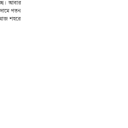
চ্ছে। আবার
 দামে পতন
ন আজ শহরে