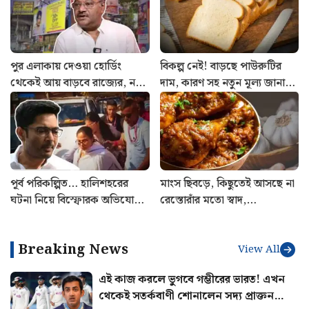
পুর এলাকায় দেওয়া হোর্ডিং
বিকল্প নেই! বাড়ছে পাউরুটির
থেকেই আয় বাড়বে রাজ্যের, নয়া
দাম, কারণ সহ নতুন মূল্য জানাল
সিদ্ধান্ত শমীক ভট্টাচার্যের
বেকারি সংগঠন
পূর্ব পরিকল্পিত… হালিশহরের
মাংস ছিবড়ে, কিছুতেই আসছে না
ঘটনা নিয়ে বিস্ফোরক অভিযোগ
রেস্তোরাঁর মতো স্বাদ,
আনলেন অভিষেক বন্দ্যোপাধ্যায়
ম্যারিনেশনে এই ভুল করছেন না
তো?
Breaking News
View All
এই কাজ করলে ভুগবে গম্ভীরের ভারত! এখন
থেকেই সতর্কবাণী শোনালেন সদ্য প্রাক্তন