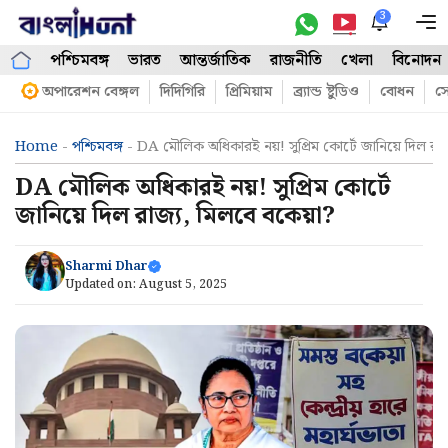
Skip
3
M
to
পশ্চিমবঙ্গ
ভারত
আন্তর্জাতিক
রাজনীতি
খেলা
বিনোদন
content
অপারেশন বেঙ্গল
দিদিগিরি
প্রিমিয়াম
ব্র্যান্ড ষ্টুডিও
বোধন
সো
Home
-
পশ্চিমবঙ্গ
-
DA মৌলিক অধিকারই নয়! সুপ্রিম কোর্টে জানিয়ে দিল রা
DA মৌলিক অধিকারই নয়! সুপ্রিম কোর্টে
জানিয়ে দিল রাজ্য, মিলবে বকেয়া?
Sharmi Dhar
Updated on:
August 5, 2025