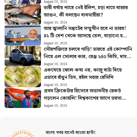
তারকা
August 10, 2026
ভারী বর্ষায় পাতে নেই ইলিশ, চড়া দামে বাজার
আগুন, কী বলছেন ব্যবসায়ীরা?
August 10, 2026
আর জ্বালানি সঙ্কটের সম্মুখীন হবে না ভারত!
৪১ টি দেশ থেকে আসছে তেল, বাড়ানো হচ্ছে
ভাণ্ডার
August 10, 2026
সৌরশক্তিতে চলবে গাড়ি! ভারতে এই কোম্পানি
নিয়ে এল সোলার কার, রেঞ্জ ২৫০ কিমি, দাম
কত?
August 10, 2026
একঘেয়ে ঝোল-কষা নয়, কাজু বাটা দিয়ে
এভাবে রাঁধুন ডিম, রইল সহজ রেসিপি
August 10, 2026
প্রথম ক্রিকেটার হিসেবে অভাবনীয় রেকর্ড
গড়লেন কোহলি! বিশ্বকাপের আগে ভরসা
দিচ্ছেন ভারতীয় দলকে
August 10, 2026
বাংলা খবর মানেই
বাংলা হান্ট!