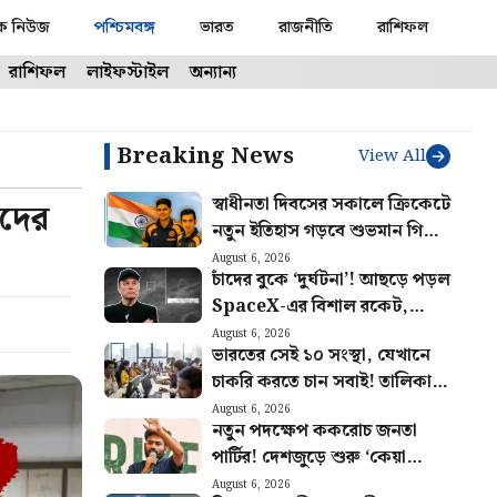
ক নিউজ
পশ্চিমবঙ্গ
ভারত
রাজনীতি
রাশিফল
রাশিফল
লাইফস্টাইল
অন্যান্য
Breaking News
View All
স্বাধীনতা দিবসের সকালে ক্রিকেটে
ীদের
নতুন ইতিহাস গড়বে শুভমান গিলের
ভারত! আগেই হুঙ্কার ছাড়লেন গম্ভীর
August 6, 2026
চাঁদের বুকে ‘দুর্ঘটনা’! আছড়ে পড়ল
SpaceX-এর বিশাল রকেট,
টেলিস্কোপে ধরা পড়ল দৃশ্য
August 6, 2026
ভারতের সেই ১০ সংস্থা, যেখানে
চাকরি করতে চান সবাই! তালিকায়
রয়েছে বড় চমক
August 6, 2026
নতুন পদক্ষেপ ককরোচ জনতা
পার্টির! দেশজুড়ে শুরু ‘কেয়া
বোলতি পাবলিক’ কর্মসূচি, ঘোষণা
August 6, 2026