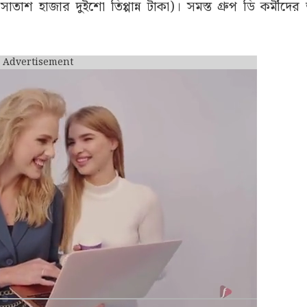
ট ফান্ড (General Provident Fund) অ্যাকাউন্টে সুদের টাকা 
ানানো হয়েছে ২০২৪-২৫ অর্থবর্ষের জন্য এই সুদ দেওয়া হয়েছে। রাজ
DPPG) দ্বারা ২৮শে জুলাই এই বিজ্ঞপ্তি জারি করা হয়েছে।
 কর্মচারীর জিপিএফ অ্যাকাউন্টে বার্ষিক সুদ জমা পড়েছে। য
শ হাজার দুইশো তিপ্পান্ন টাকা)। সমস্ত গ্রুপ ডি কর্মীদের অ
Advertisement