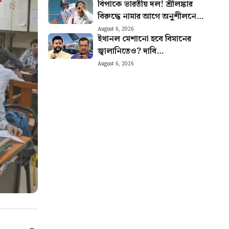
বিপাকে ভারতীয় দল! শ্রীলঙ্কার
অভিজিতের
বিরুদ্ধে নামার আগে অনুশীলনে
দুইবার চোট পেলেন ক্যাপ্টেন
August 6, 2026
ইথানল মেশানো হবে বিমানের
শুভমান গিল
জ্বালানিতেও? দাবি
কেজরিওয়ালের, কী প্রতিক্রিয়া
August 6, 2026
কেন্দ্রের?