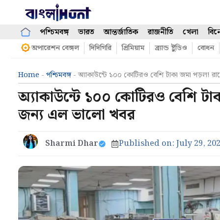
Skip
to
content
পশ্চিমবঙ্গ
ভারত
আন্তর্জাতিক
রাজনীতি
খেলা
বিন
অপারেশন বেঙ্গল
দিদিগিরি
প্রিমিয়াম
ব্র্যান্ড ষ্টুডিও
বোধন
Home
-
পশ্চিমবঙ্গ
-
অ্যাকাউন্টে ১০০ কোটিরও বেশি টাকা জমা পড়ল! রা
অ্যাকাউন্টে ১০০ কোটিরও বেশি টা
জন্য এল ভালো খবর
Sharmi Dhar
Published on:
July 29, 20