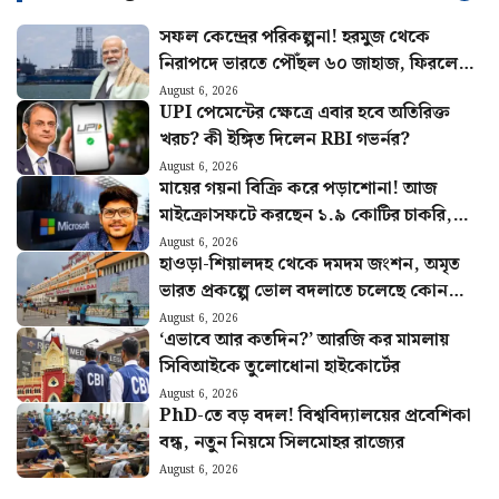
সফল কেন্দ্রের পরিকল্পনা! হরমুজ থেকে
নিরাপদে ভারতে পৌঁছল ৬০ জাহাজ, ফিরলেন
৩,৯৭২ জন নাবিক
August 6, 2026
UPI পেমেন্টের ক্ষেত্রে এবার হবে অতিরিক্ত
খরচ? কী ইঙ্গিত দিলেন RBI গভর্নর?
August 6, 2026
মায়ের গয়না বিক্রি করে পড়াশোনা! আজ
মাইক্রোসফটে করছেন ১.৯ কোটির চাকরি,
চমকে দেবে মনুর কাহিনি
August 6, 2026
হাওড়া-শিয়ালদহ থেকে দমদম জংশন, অমৃত
ভারত প্রকল্পে ভোল বদলাতে চলেছে কোন
কোন স্টেশনের?
August 6, 2026
‘এভাবে আর কতদিন?’ আরজি কর মামলায়
সিবিআইকে তুলোধোনা হাইকোর্টের
August 6, 2026
PhD-তে বড় বদল! বিশ্ববিদ্যালয়ের প্রবেশিকা
বন্ধ, নতুন নিয়মে সিলমোহর রাজ্যের
August 6, 2026