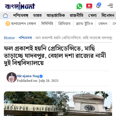
Skip
3
M
to
পশ্চিমবঙ্গ
ভারত
আন্তর্জাতিক
রাজনীতি
খেলা
বিনোদন
content
অপারেশন বেঙ্গল
দিদিগিরি
প্রিমিয়াম
ব্র্যান্ড ষ্টুডিও
বোধন
সো
Home
-
পশ্চিমবঙ্গ
-
ফল প্রকাশই হয়নি প্রেসিডেন্সিতে, মাছি তাড়াচ্ছে যাদবপুর, 
ফল প্রকাশই হয়নি প্রেসিডেন্সিতে, মাছি
তাড়াচ্ছে যাদবপুর, বেহাল দশা রাজ্যের নামী
দুই বিশ্ববিদ্যালয়ে
Nirajana Nag
Published on:
July 26, 2025