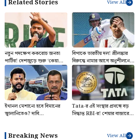
Related Stories
View All
নতুন পদক্ষেপ ককরোচ জনতা
বিপাকে ভারতীয় দল! শ্রীলঙ্কার
পার্টির! দেশজুড়ে শুরু ‘কেয়া
বিরুদ্ধে নামার আগে অনুশীলনে
বোলতি পাবলিক’ কর্মসূচি,
দুইবার চোট পেলেন ক্যাপ্টেন
ঘোষণা অভিজিতের
শুভমান গিল
ইথানল মেশানো হবে বিমানের
Tata-র এই সংস্থার প্রসঙ্গে বড়
জ্বালানিতেও? দাবি
সিদ্ধান্ত RBI-র! শেয়ার বাজারে
কেজরিওয়ালের, কী প্রতিক্রিয়া
হবে লিস্টিং?
কেন্দ্রের?
Breaking News
View All