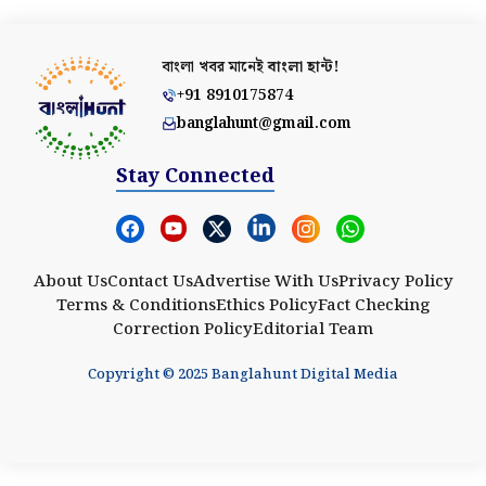
বাংলা খবর মানেই
বাংলা হান্ট!
+91 8910175874
banglahunt@gmail.com
Stay Connected
About Us
Contact Us
Advertise With Us
Privacy Policy
Terms & Conditions
Ethics Policy
Fact Checking
Correction Policy
Editorial Team
Copyright © 2025 Banglahunt Digital Media