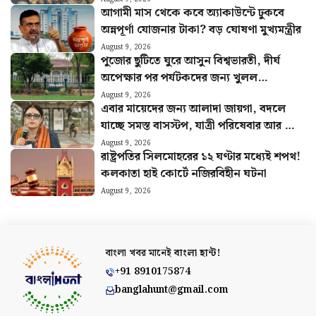
আগামী মাস থেকে কবে অ্যাকাউন্টে ঢুকবে
অন্নপূর্ণা যোজনার টাকা? বড় ঘোষণা মুখ্যমন্ত্রীর
August 9, 2026
পুজোর ছুটিতে ঘুরে আসুন বিশ্বভারতী, দীর্ঘ
অপেক্ষার পর পর্যটকদের জন্য খুলল
শান্তিনিকেতন গৃহ
August 9, 2026
এবার মায়েদের জন্য আলাদা জায়গা, বদলে
যাচ্ছে সমস্ত বাসস্টপ, যাত্রী পরিষেবার আর কী
কী পরিবর্তন?
August 9, 2026
রাষ্ট্রপতির সিলমোহরের ১২ ঘণ্টার মধ্যেই শপথ!
কলকাতা হাই কোর্টে নজিরবিহীন ঘটনা
August 9, 2026
বাংলা খবর মানেই
বাংলা হান্ট!
+91 8910175874
banglahunt@gmail.com