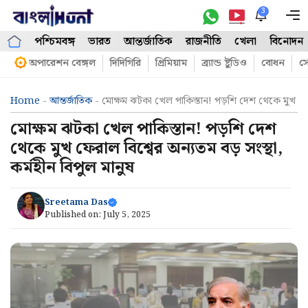
Skip
3
M
to
পশ্চিমবঙ্গ
ভারত
আন্তর্জাতিক
রাজনীতি
খেলা
বিনোদন
content
অপারেশন বেঙ্গল
দিদিগিরি
প্রিমিয়াম
ব্র্যান্ড ষ্টুডিও
বোধন
সো
Home
-
আন্তর্জাতিক
-
মোক্ষম ঝটকা খেল পাকিস্তান! পড়শি দেশ থেকে মুখ ফেরাল
মোক্ষম ঝটকা খেল পাকিস্তান! পড়শি দেশ
থেকে মুখ ফেরাল বিশ্বের অন্যতম বড় সংস্থা,
কর্মহীন বিপুল মানুষ
Sreetama Das
Published on:
July 5, 2025