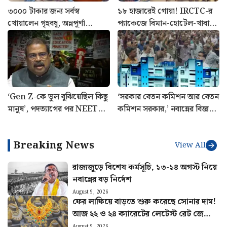
৩০০০ টাকার জন্য সর্বস্ব
১৮ হাজারেই গোয়া! IRCTC-র
খোয়ালেন গৃহবধূ, অন্নপূর্ণা
প্যাকেজে বিমান-হোটেল-খাবার,
যোজনার নামে বিরাট প্রতারণা
জানুন পুরো খরচ
‘Gen Z-কে ভুল বুঝিয়েছিল কিছু
‘সরকার বেতন কমিশন আর বেতন
মানুষ’, পদত্যাগের পর NEET
কমিশন সরকার,’ নবান্নের বিজ্ঞপ্তি
আন্দোলন নিয়ে প্রথমবার মুখ
নিয়ে বিস্ফোরক মলয়
খুললেন ধমেন্দ্র প্রধান
মুখোপাধ্যায়
Breaking News
View All
রাজ্যজুড়ে বিশেষ কর্মসূচি, ১৩-১৪ অগস্ট নিয়ে
নবান্নের বড় নির্দেশ
August 9, 2026
ফের লাফিয়ে বাড়তে শুরু করেছে সোনার দাম!
আজ ২২ ও ২৪ ক্যারেটের লেটেস্ট রেট জেনে
নিন
August 9, 2026