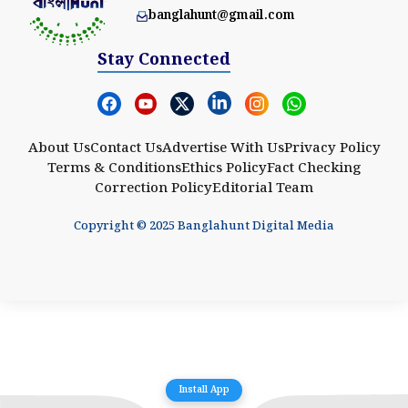
banglahunt@gmail.com
Stay Connected
About Us
Contact Us
Advertise With Us
Privacy Policy
Terms & Conditions
Ethics Policy
Fact Checking
Correction Policy
Editorial Team
Copyright © 2025 Banglahunt Digital Media
Install App