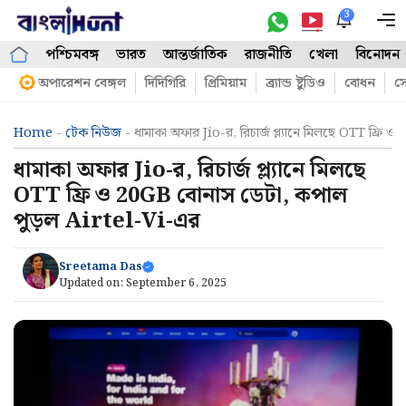
Skip
3
M
to
পশ্চিমবঙ্গ
ভারত
আন্তর্জাতিক
রাজনীতি
খেলা
বিনোদন
content
অপারেশন বেঙ্গল
দিদিগিরি
প্রিমিয়াম
ব্র্যান্ড ষ্টুডিও
বোধন
সো
Home
-
টেক নিউজ
-
ধামাকা অফার Jio-র, রিচার্জ প্ল্যানে মিলছে OTT ফ্র
ধামাকা অফার Jio-র, রিচার্জ প্ল্যানে মিলছে
OTT ফ্রি ও 20GB বোনাস ডেটা, কপাল
পুড়ল Airtel-Vi-এর
Sreetama Das
Updated on:
September 6, 2025