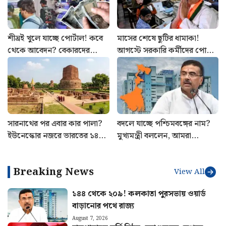
শীঘ্রই খুলে যাচ্ছে পোর্টাল! কবে
মাসের শেষে ছুটির ধামাকা!
থেকে আবেদন? বেকারদের
আগস্টে সরকারি কর্মীদের পোয়া
‘যুবশক্তি’ প্রকল্প নিয়ে নয়া
বারো, রইল হলিডে লিস্ট
আপডেট
সারনাথের পর এবার কার পালা?
বদলে যাচ্ছে পশ্চিমবঙ্গের নাম?
ইউনেস্কোর নজরে ভারতের ১৪
মুখ্যমন্ত্রী বললেন, আমরা
ঐতিহাসিক ও প্রাকৃতিক সম্পদ
মন্ত্রিসভা বসে ঠিক করেছি…
Breaking News
View All
১৪৪ থেকে ২০৯! কলকাতা পুরসভায় ওয়ার্ড
বাড়ানোর পথে রাজ্য
August 7, 2026