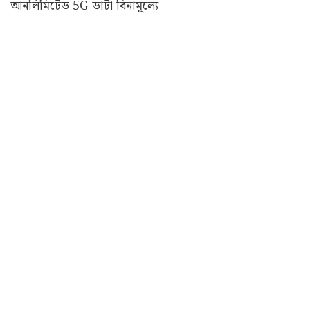
আনলিমিটেড 5G ডাটা বিনামূল্যে।