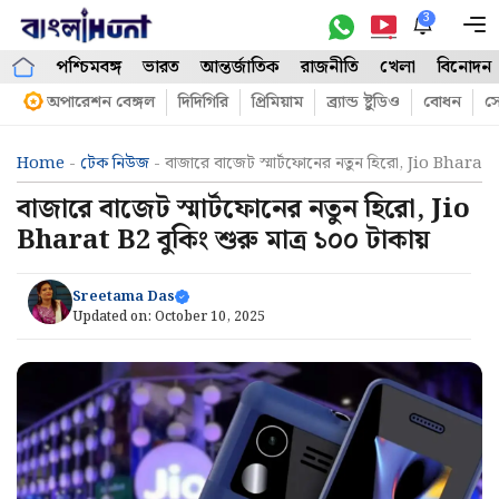
Skip
3
M
to
পশ্চিমবঙ্গ
ভারত
আন্তর্জাতিক
রাজনীতি
খেলা
বিনোদন
content
অপারেশন বেঙ্গল
দিদিগিরি
প্রিমিয়াম
ব্র্যান্ড ষ্টুডিও
বোধন
সো
Home
-
টেক নিউজ
-
বাজারে বাজেট স্মার্টফোনের নতুন হিরো, Jio Bharat B
বাজারে বাজেট স্মার্টফোনের নতুন হিরো, Jio
Bharat B2 বুকিং শুরু মাত্র ১০০ টাকায়
Sreetama Das
Updated on:
October 10, 2025