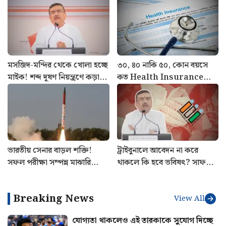
মসজিদ-মন্দির থেকে খোলা হচ্ছে
৩০, ৪০ নাকি ৫০, কোন বয়সে
মাইক! শব্দ দূষণ নিয়ন্ত্রণে কড়া
কত Health Insurance
ব্যবস্থা রাজ্য সরকারের
কভারেজ দরকার? জানালেন
বিশেষজ্ঞরা
ভারতীয় সেনার বাড়ল শক্তি!
ট্রাইবুনালে আবেদন না করে
সফল পরীক্ষা সম্পন্ন মাঝারি
থাকলে কি হবে ভবিষৎ? সাফ
পাল্লার ব্যালিস্টিক মিসাইল অগ্নি ৪-
জানালেন মুখ্যমন্ত্রী শুভেন্দু
এর
অধিকারী
Breaking News
View All
যোগ্যতা থাকলেও এই তারকাকে সুযোগ দিচ্ছে