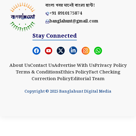
বাংলা খবর মানেই
বাংলা হান্ট!
+91 8910175874
banglahunt@gmail.com
Stay Connected
About Us
Contact Us
Advertise With Us
Privacy Policy
Terms & Conditions
Ethics Policy
Fact Checking
Correction Policy
Editorial Team
Copyright © 2025 Banglahunt Digital Media