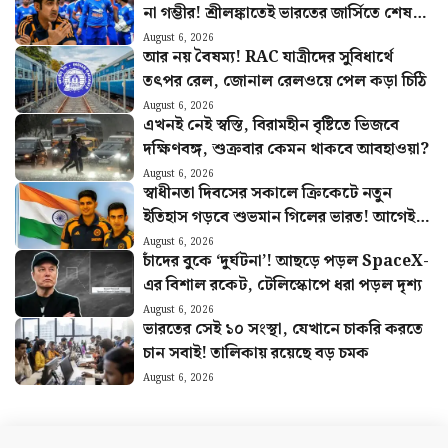
না গম্ভীর! শ্রীলঙ্কাতেই ভারতের জার্সিতে শেষ
ম্যাচ খেলবেন এই ক্রিকেটার?
August 6, 2026
আর নয় বৈষম্য! RAC যাত্রীদের সুবিধার্থে
তৎপর রেল, জোনাল রেলওয়ে পেল কড়া চিঠি
August 6, 2026
এখনই নেই স্বস্তি, বিরামহীন বৃষ্টিতে ভিজবে
দক্ষিণবঙ্গ, শুক্রবার কেমন থাকবে আবহাওয়া?
August 6, 2026
স্বাধীনতা দিবসের সকালে ক্রিকেটে নতুন
ইতিহাস গড়বে শুভমান গিলের ভারত! আগেই
হুঙ্কার ছাড়লেন গম্ভীর
August 6, 2026
চাঁদের বুকে ‘দুর্ঘটনা’! আছড়ে পড়ল SpaceX-
এর বিশাল রকেট, টেলিস্কোপে ধরা পড়ল দৃশ্য
August 6, 2026
ভারতের সেই ১০ সংস্থা, যেখানে চাকরি করতে
চান সবাই! তালিকায় রয়েছে বড় চমক
August 6, 2026