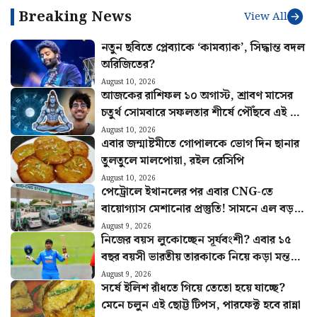
Pass-এ একগুচ্ছ সুবিধা
KMDA
Breaking News
View All
নতুন ছবিতে প্লেব্যাকে ‘কামব্যাক’, সিদ্ধান্ত বদল
অরিজিতের?
August 10, 2026
আজকের রাশিফল ১০ অগাস্ট, শ্রাবণ মাসের
চতুর্থ সোমবারে সফলতার শীর্ষে পৌঁছবে এই ছয়
রাশি
August 10, 2026
এবার জন্মাষ্টমীতে গোপালকে ভোগ দিন ছানার
তুলতুলে মালপোয়া, রইল রেসিপি
August 10, 2026
পেট্রোলে ইথানলের পর এবার CNG-তে
বায়োগ্যাস মেশানোর প্রস্তুতি! সামনে এল বড়
আপডেট
August 9, 2026
নিজের বয়স লুকোচ্ছেন সূর্যবংশী? এবার ১৫
বছর বয়সী ভারতীয় তারকাকে নিয়ে কড়া মন্তব্য
করলেন অজি কিংবদন্তি
August 9, 2026
সর্ষে ইলিশ রাঁধতে গিয়ে তেতো হয়ে যাচ্ছে?
মেনে চলুন এই ছোট্ট টিপস, পারফেক্ট হবে রান্না