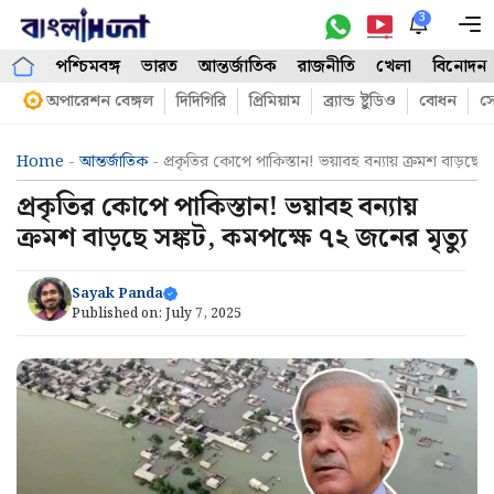
Skip
3
M
to
পশ্চিমবঙ্গ
ভারত
আন্তর্জাতিক
রাজনীতি
খেলা
বিনোদন
content
অপারেশন বেঙ্গল
দিদিগিরি
প্রিমিয়াম
ব্র্যান্ড ষ্টুডিও
বোধন
সো
Home
-
আন্তর্জাতিক
-
প্রকৃতির কোপে পাকিস্তান! ভয়াবহ বন্যায় ক্রমশ বাড়ছে স
প্রকৃতির কোপে পাকিস্তান! ভয়াবহ বন্যায়
ক্রমশ বাড়ছে সঙ্কট, কমপক্ষে ৭২ জনের মৃত্যু
Sayak Panda
Published on:
July 7, 2025