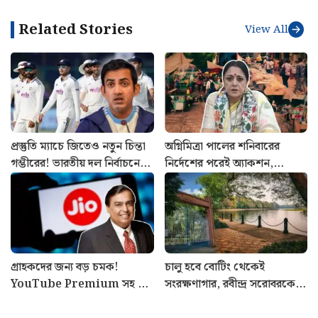
Related Stories
View All
প্রস্তুতি ম্যাচে জিতেও নতুন চিন্তা
অগ্নিমিত্রা পালের শনিবারের
গম্ভীরের! ভারতীয় দল নির্বাচনে
নির্দেশের পরেই অ্যাকশন,
দেখা গেল নতুন সমস্যা…
দখলমুক্ত পার্ক স্ট্রিটের ফুটপাত
গ্রাহকদের জন্য বড় চমক!
চালু হবে বোটিং থেকেই
YouTube Premium সহ ১৫
সংরক্ষণাগার, রবীন্দ্র সরোবরকে
OTT একদম ফ্রি, Jio-র নতুন
টুরিস্ট অ্যাট্রাকশন করতে উদ্যোগী