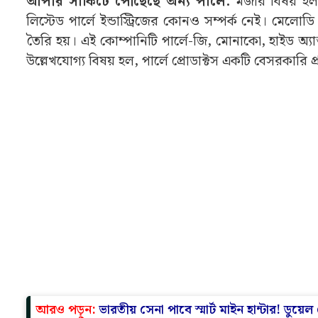
আরও পড়ুন:
ভারতীয় সেনা পাবে স্মার্ট মাইন হান্টার! ডুয
পার্লে ইন্ডাস্ট্রিজের ভিন্ন ব্যবসা আছে:
অন্যদিকে, পার্লে ইন
রিয়েল এস্টেট ডেভেলপমেন্টের সঙ্গে জড়িত। এছাড়াও, এটি
মানে হল, FMCG বা ক্যান্ডি উৎপাদনের সঙ্গে এই কোম্
মধ্যে অবশ্যই বিভ্রান্তি সৃষ্টি করেছে। বাজারে প্রায়শই দেখা 
নামের মিল থাকা কোম্পানিগুলির শেয়ারের দামে হঠাৎ ওঠা
আরও পড়ুন:
ইতালির প্রধানমন্ত্রী জর্জিয়া মেলোনিকে মে
স্টকটির পারফরম্যান্স:
জানিয়ে রাখি যে, ২০ মে, অর্থাৎ বু