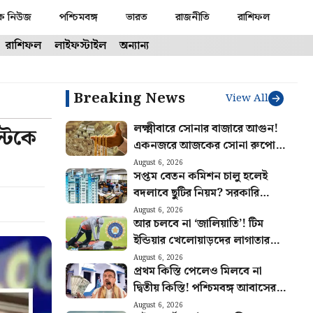
ক নিউজ
পশ্চিমবঙ্গ
ভারত
রাজনীতি
রাশিফল
রাশিফল
লাইফস্টাইল
অন্যান্য
Breaking News
View All
লক্ষ্মীবারে সোনার বাজারে আগুন!
স্টকে
একনজরে আজকের সোনা রুপোর
দাম
August 6, 2026
সপ্তম বেতন কমিশন চালু হলেই
বদলাবে ছুটির নিয়ম? সরকারি
কর্মীদের জন্য বিরাট আপডেট
August 6, 2026
আর চলবে না ‘জালিয়াতি’! টিম
ইন্ডিয়ার খেলোয়াড়দের লাগাতার
চোটে উদ্বিগ্ন হয়ে কড়া পদক্ষেপ
August 6, 2026
প্রথম কিস্তি পেলেও মিলবে না
BCCI-র
দ্বিতীয় কিস্তি! পশ্চিমবঙ্গ আবাসের
টাকা এবার কারা পাবেন না জানুন
August 6, 2026