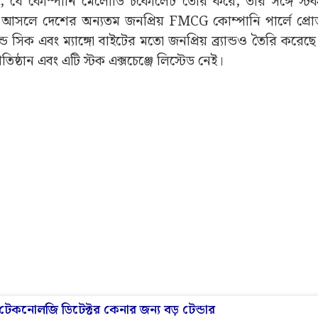
়েল টেকনোলজি ডিটেক্টর কেনার জন্য বড় টেন্ডার
্ডাস্ট্রিজ সম্পূর্ণ ভিন্ন একটি ব্যবসা পরিচালনা করে। এটি ইনফ্রাস্ট
 পেপার, পেপার ওয়েস্ট এবং রিসাইক্লিং সংক্রান্ত ব্যবসায়ও স
পানিটির কোনও সম্পর্ক নেই। তবে, এই একই রকম নাম বিনিয়
যায় যে, কোনও জনপ্রিয় ব্র্যান্ড, সংবাদ বা সোশ্যাল মিডিয়ায় ট্রে
নামা দেখা যায়।
লোডি চকোলেট উপহার দিলেন মোদী! মুহূর্তের মধ্যে ভাইরাল ভিডিও
ধবার সকাল পর্যন্ত পার্লে ইন্ডাস্ট্রিজের শেয়ারে নেতিবাচক প্রভা