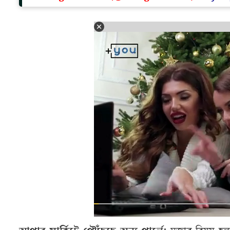
আপার সার্কিটে পৌঁছেছে অন্য পার্লে:
মজার বিষয় হল,
লিস্টেড পার্লে ইন্ডাস্ট্রিজের কোনও সম্পর্ক নেই। মেলো
তৈরি হয়। এই কোম্পানিটি পার্লে-জি, মোনাকো, হাইড অ্যান
উল্লেখযোগ্য বিষয় হল, পার্লে প্রোডাক্টস একটি বেসরকারি প্র