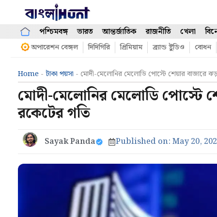
Skip
to
content
পশ্চিমবঙ্গ
ভারত
আন্তর্জাতিক
রাজনীতি
খেলা
বিন
অপারেশন বেঙ্গল
দিদিগিরি
প্রিমিয়াম
ব্র্যান্ড ষ্টুডিও
বোধন
Home
-
টাকা পয়সা
-
মোদী-মেলোনির মেলোডি পোস্টে শেয়ার বাজারে ঝড়! 
মোদী-মেলোনির মেলোডি পোস্টে শেয়া
রকেটের গতি
Sayak Panda
Published on:
May 20, 20