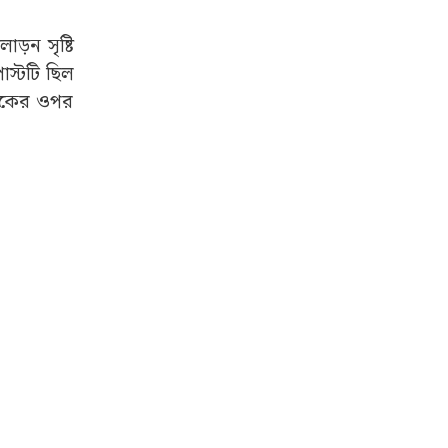
ড়ন সৃষ্টি
োস্টটি ছিল
স্টকের ওপর