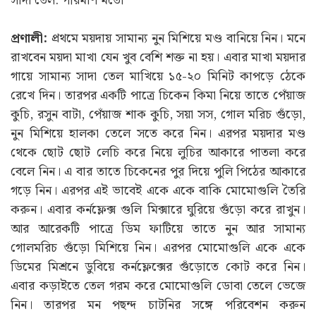
সাদা তেল: পরিমাণ মতো
প্রণালী:
প্রথমে ময়দায় সামান্য নুন মিশিয়ে মণ্ড বানিয়ে নিন। মনে
রাখবেন ময়দা মাখা যেন খুব বেশি শক্ত না হয়। এবার মাখা ময়দার
গায়ে সামান্য সাদা তেল মাখিয়ে ১৫-২০ মিনিট কাপড়ে ঠেকে
রেখে দিন। তারপর একটি পাত্রে চিকেন কিমা নিয়ে তাতে পেঁয়াজ
কুচি, রসুন বাটা, পেঁয়াজ শাক কুচি, সয়া সস, গোল মরিচ গুঁড়ো,
নুন মিশিয়ে হালকা তেলে সতে করে নিন। এরপর ময়দার মণ্ড
থেকে ছোট ছোট লেচি করে নিয়ে লুচির আকারে পাতলা করে
বেলে নিন। এ বার তাতে চিকেনের পুর দিয়ে পুলি পিঠের আকারে
গড়ে নিন। এরপর এই ভাবেই একে একে বাকি মোমোগুলি তৈরি
করুন। এবার কর্নফ্লেক্স গুলি মিক্সারে ঘুরিয়ে গুঁড়ো করে রাখুন।
আর আরেকটি পাত্রে ডিম ফাটিয়ে তাতে নুন আর সামান্য
গোলমরিচ গুঁড়ো মিশিয়ে নিন। এরপর মোমোগুলি একে একে
ডিমের মিশ্রনে ডুবিয়ে কর্নফ্লেক্সের গুঁড়োতে কোট করে নিন।
এবার কড়াইতে তেল গরম করে মোমোগুলি ডোবা তেলে ভেজে
নিন। তারপর মন পছন্দ চাটনির সঙ্গে পরিবেশন করুন