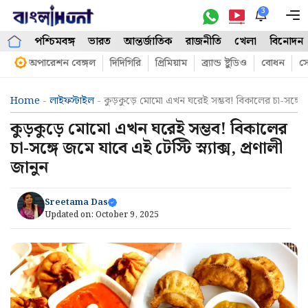
Skip
3
M
to
পশ্চিমবঙ্গ
ভারত
আন্তর্জাতিক
রাজনীতি
খেলা
বিনোদন
content
অপারেশন বেঙ্গল
দিদিগিরি
প্রিমিয়াম
ব্র্যান্ড ষ্টুডিও
বোধন
সো
Home
-
লাইফস্টাইল
-
কুড়কুড়ে মোমো এখন ঘরেই সম্ভব! বিকালের চা-সঙ্গে জমে 
কুড়কুড়ে মোমো এখন ঘরেই সম্ভব! বিকালের
চা-সঙ্গে জমে যাবে এই টেস্টি স্ন্যাক্স, প্রণালী
জানুন
Sreetama Das
Updated on:
October 9, 2025