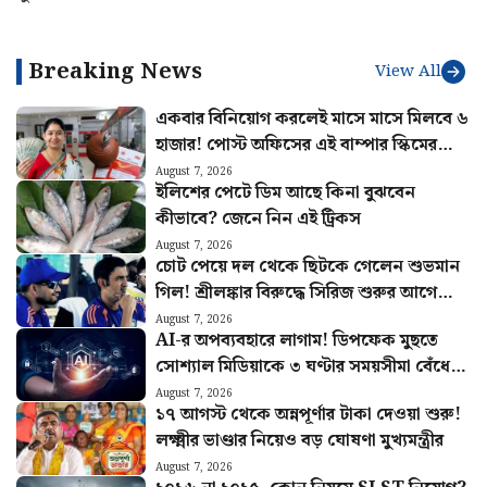
হলে ফল ভুগবেন গম্ভীররা
Breaking News
View All
একবার বিনিয়োগ করলেই মাসে মাসে মিলবে ৬
হাজার! পোস্ট অফিসের এই বাম্পার স্কিমের
হিসাব বুঝুন
August 7, 2026
ইলিশের পেটে ডিম আছে কিনা বুঝবেন
কীভাবে? জেনে নিন এই ট্রিকস
August 7, 2026
চোট পেয়ে দল থেকে ছিটকে গেলেন শুভমান
গিল! শ্রীলঙ্কার বিরুদ্ধে সিরিজ শুরুর আগে
মাঠে নেমে চাপে ভারত
August 7, 2026
AI-র অপব্যবহারে লাগাম! ডিপফেক মুছতে
সোশ্যাল মিডিয়াকে ৩ ঘণ্টার সময়সীমা বেঁধে
দিল কেন্দ্র
August 7, 2026
১৭ আগস্ট থেকে অন্নপূর্ণার টাকা দেওয়া শুরু!
লক্ষ্মীর ভাণ্ডার নিয়েও বড় ঘোষণা মুখ্যমন্ত্রীর
August 7, 2026