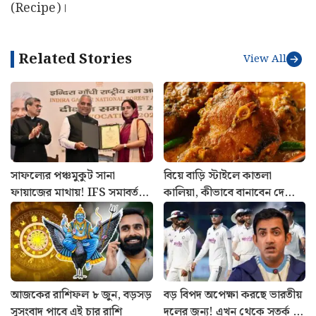
(Recipe)।
Related Stories
View All
সাফল্যের পঞ্চমুকুট সানা
বিয়ে বাড়ি স্টাইলে কাতলা
ফায়াজের মাথায়! IFS সমাবর্তনে
কালিয়া, কীভাবে বানাবেন দেখে
পাঁচ সম্মানে ভূষিত কাশ্মীরি কন্যা
নিন রেসিপি
আজকের রাশিফল ৮ জুন, বড়সড়
বড় বিপদ অপেক্ষা করছে ভারতীয়
সুসংবাদ পাবে এই চার রাশি
দলের জন্য! এখন থেকে সতর্ক না