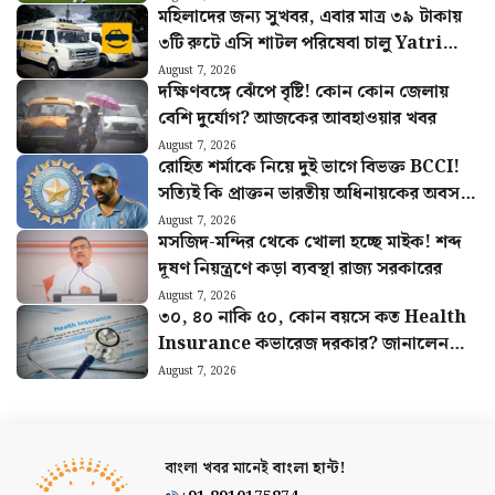
মহিলাদের জন্য সুখবর, এবার মাত্র ৩৯ টাকায়
৩টি রুটে এসি শাটল পরিষেবা চালু Yatri
Sathi-র
August 7, 2026
দক্ষিণবঙ্গে ঝেঁপে বৃষ্টি! কোন কোন জেলায়
বেশি দুর্যোগ? আজকের আবহাওয়ার খবর
August 7, 2026
রোহিত শর্মাকে নিয়ে দুই ভাগে বিভক্ত BCCI!
সত্যিই কি প্রাক্তন ভারতীয় অধিনায়কের অবসর
চাইছে বোর্ড
August 7, 2026
মসজিদ-মন্দির থেকে খোলা হচ্ছে মাইক! শব্দ
দূষণ নিয়ন্ত্রণে কড়া ব্যবস্থা রাজ্য সরকারের
August 7, 2026
৩০, ৪০ নাকি ৫০, কোন বয়সে কত Health
Insurance কভারেজ দরকার? জানালেন
বিশেষজ্ঞরা
August 7, 2026
বাংলা খবর মানেই
বাংলা হান্ট!