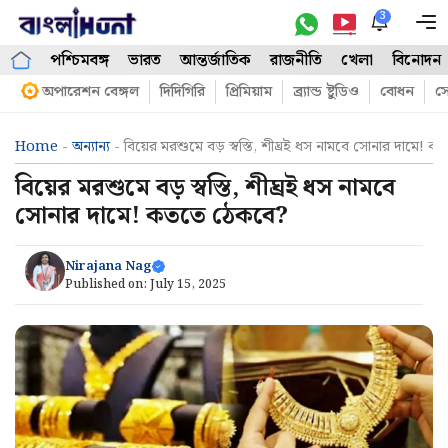
Skip
3
M
to
পশ্চিমবঙ্গ
ভারত
আন্তর্জাতিক
রাজনীতি
খেলা
বিনোদন
content
অপারেশন বেঙ্গল
দিদিগিরি
প্রিমিয়াম
ব্র্যান্ড ষ্টুডিও
বোধন
সো
Home
-
অন্যান্য
-
বিয়ের মরশুমে বড় স্বস্তি, শীঘ্রই ধস নামবে সোনার দামে!
বিয়ের মরশুমে বড় স্বস্তি, শীঘ্রই ধস নামবে
সোনার দামে! কততে ঠেকবে?
Nirajana Nag
Published on:
July 15, 2025