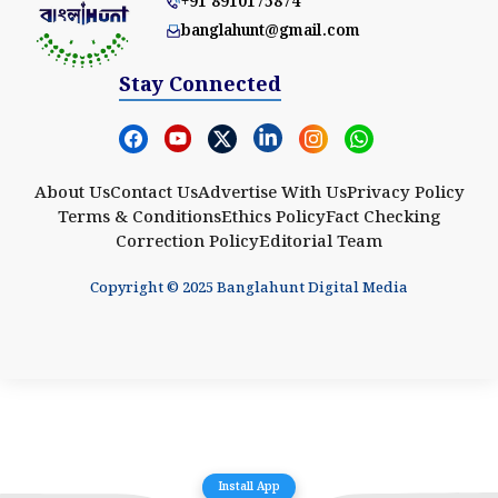
+91 8910175874
banglahunt@gmail.com
Stay Connected
About Us
Contact Us
Advertise With Us
Privacy Policy
Terms & Conditions
Ethics Policy
Fact Checking
Correction Policy
Editorial Team
Copyright © 2025 Banglahunt Digital Media
Install App