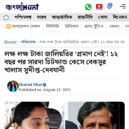
Skip
3
M
to
পশ্চিমবঙ্গ
ভারত
আন্তর্জাতিক
রাজনীতি
খেলা
বিনোদন
content
অপারেশন বেঙ্গল
দিদিগিরি
প্রিমিয়াম
ব্র্যান্ড ষ্টুডিও
বোধন
সো
Home
-
পশ্চিমবঙ্গ
-
লক্ষ লক্ষ টাকা জালিয়তির ‘প্রমাণ নেই’! ১২ বছর পর সারদা
লক্ষ লক্ষ টাকা জালিয়তির ‘প্রমাণ নেই’! ১২
বছর পর সারদা চিটফান্ড কেসে বেকসুর
খালাস সুদীপ্ত-দেবযানী
Sharmi Dhar
Published on:
August 19, 2025