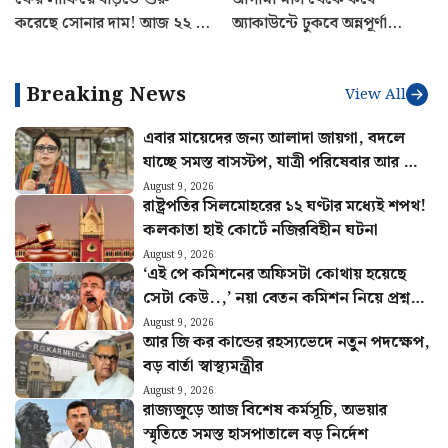
করেছে সোনার দাম! আজ ২২ ও
অ্যাকাউন্টে ঢুকবে অন্নপূর্ণা
২৪ ক্যারেটের লেটেস্ট রেট জেনে
যোজনার টাকা? বড় ঘোষণা
নিন
মুখ্যমন্ত্রীর
Breaking News
View All
এবার মায়েদের জন্য আলাদা জায়গা, বদলে
যাচ্ছে সমস্ত বাসস্টপ, যাত্রী পরিষেবার আর কী
কী পরিবর্তন?
August 9, 2026
রাষ্ট্রপতির সিলমোহরের ১২ ঘণ্টার মধ্যেই শপথ!
কলকাতা হাই কোর্টে নজিরবিহীন ঘটনা
August 9, 2026
‘এই পে কমিশনের অফিসটা কোথায় হয়েছে
সেটা কেউ..,’ নয়া বেতন কমিশন নিয়ে প্রশ্ন
সরকারি কর্মীদের
August 9, 2026
আর জি কর কান্ডের রহস্যভেদে নতুন পদক্ষেপ,
বড় বার্তা স্বাস্থ্যমন্ত্রীর
August 9, 2026
রাজ্যজুড়ে আজ বিশেষ কর্মসূচি, অভয়ার
স্মৃতিতে সমস্ত হাসপাতালে বড় নির্দেশ