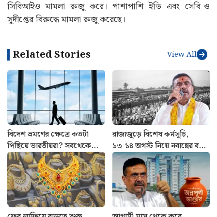
সিবিআইও মামলা রুজু করে। পাশাপাশি ইডি এবং সেবি-ও
সুদীপ্তের বিরুদ্ধে মামলা রুজু করেছে।
Related Stories
View All
বিদেশ ভ্রমণের ক্ষেত্রে কতটা
রাজ্যজুড়ে বিশেষ কর্মসূচি,
পিছিয়ে ভারতীয়রা? সবথেকে
১৩-১৪ অগস্ট নিয়ে নবান্নের বড়
এগিয়ে কারা? সামনে এল
নির্দেশ
চমকপ্রদ তথ্য
ফের লাফিয়ে বাড়তে শুরু
আগামী মাস থেকে কবে