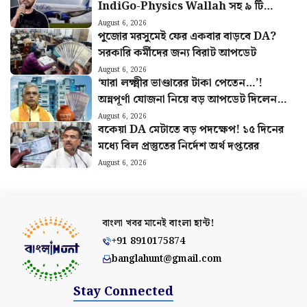
IndiGo-Physics Wallah সহ ৯ টি
সংস্থাকে জরিমানা কেন্দ্রের
August 6, 2026
পুজোর মরসুমেই ফের একবার বাড়বে DA?
সরকারি কর্মীদের জন্য বিরাট আপডেট
August 6, 2026
‘যারা লক্ষ্মীর ভাণ্ডারের টাকা পেতেন…’!
অন্নপূর্ণা যোজনা নিয়ে বড় আপডেট দিলেন
মন্ত্রী দিলীপ
August 6, 2026
বকেয়া DA মেটাতে বড় পদক্ষেপ! ১৫ দিনের
মধ্যে বিল প্রস্তুতের নির্দেশ অর্থ দপ্তরের
August 6, 2026
বাংলা খবর মানেই
বাংলা হান্ট!
+91 8910175874
banglahunt@gmail.com
Stay Connected