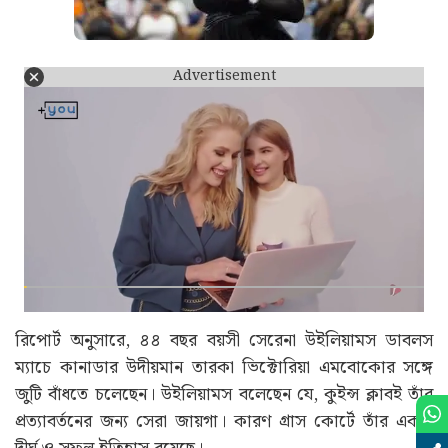
Advertisement
রিপোর্ট অনুসারে, ৪৪ বছর বয়সী সেরেনা উইলিয়ামস ডাবলস
ম্যাচে কানাডার উদীয়মান তারকা ভিক্টোরিয়া এমবোকোর সঙ্গে
জুটি বাঁধতে চলেছেন। উইলিয়ামস বলেছেন যে, কুইন্স ক্লাবই তাঁর
প্রত্যাবর্তনের জন্য সেরা জায়গা। কারণ গ্রাস কোর্টে তাঁর একটি