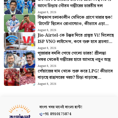
আগে চিন্তায় গৌতম গম্ভীরের ভারতীয় দল
August 8, 2026
বিশ্বকাপ চলাকালীন মেসিকে প্রাণে মারার ছক!
‘টার্গেট’ ছিলেন রোনাল্ডোও, কীভাবে এড়ানো
গেল হামলা?
August 8, 2026
Jio-Airtel-কে টক্কর দিতে প্রস্তুত Vi! মিলেছে
ISP VNO লাইসেন্স, কবে শুরু হবে ব্রডব্যান্ড
সার্ভিস?
August 8, 2026
পূজারার বদলি পেয়ে গেলো ভারত! শ্রীলঙ্কা
সফর থেকেই গম্ভীরের হাতে আসছে নতুন অস্ত্র
August 8, 2026
পেঁয়াজের দাম থেকে শুরু করে LPG! কীভাবে
বাড়ছে রান্নাঘরের খরচ? চিন্তা বাড়াচ্ছে
পরিসংখ্যান
August 8, 2026
বাংলা খবর মানেই
বাংলা হান্ট!
+91 8910175874