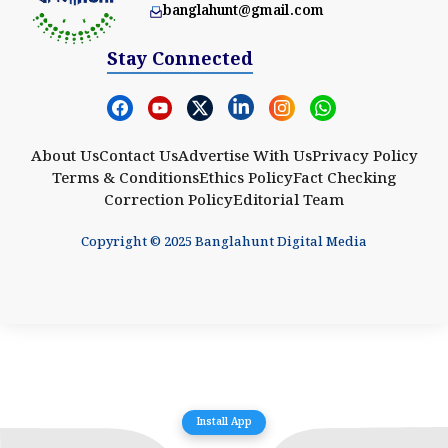
banglahunt@gmail.com
Stay Connected
About Us
Contact Us
Advertise With Us
Privacy Policy
Terms & Conditions
Ethics Policy
Fact Checking
Correction Policy
Editorial Team
Copyright © 2025 Banglahunt Digital Media
Install App