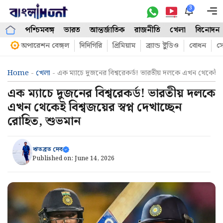
Skip
3
M
to
পশ্চিমবঙ্গ
ভারত
আন্তর্জাতিক
রাজনীতি
খেলা
বিনোদন
content
অপারেশন বেঙ্গল
দিদিগিরি
প্রিমিয়াম
ব্র্যান্ড ষ্টুডিও
বোধন
সো
Home
-
খেলা
-
এক ম্যাচে দুজনের বিশ্বরেকর্ড! ভারতীয় দলকে এখন থেকেই বিশ
এক ম্যাচে দুজনের বিশ্বরেকর্ড! ভারতীয় দলকে
এখন থেকেই বিশ্বজয়ের স্বপ্ন দেখাচ্ছেন
রোহিত, শুভমান
ঋতব্রত দেব
Published on:
June 14, 2026