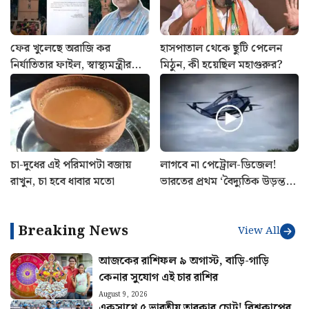
ফের খুলেছে অরাজি কর
হাসপাতাল থেকে ছুটি পেলেন
নির্যাতিতার ফাইল, স্বাস্থ্যমন্ত্রীর
মিঠুন, কী হয়েছিল মহাগুরুর?
সাথে বৈঠক সেরে ঘোষণা
শুভেন্দু অধিকারীর
চা-দুধের এই পরিমাপটা বজায়
লাগবে না পেট্রোল-ডিজেল!
রাখুন, চা হবে ধাবার মতো
ভারতের প্রথম ‘বৈদ্যুতিক উড়ন্ত
গাড়ি’ বানিয়ে তাক লাগালেন
উত্তরাখণ্ডের রবি
Breaking News
View All
আজকের রাশিফল ৯ অগাস্ট, বাড়ি-গাড়ি
কেনার সুযোগ এই চার রাশির
August 9, 2026
একসাথে ৫ ভারতীয় তারকার চোট! বিশ্বকাপের