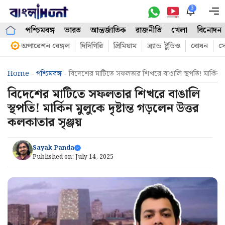
Skip
3
M
to
পশ্চিমবঙ্গ
ভারত
আন্তর্জাতিক
রাজনীতি
খেলা
বিনোদন
content
অপারেশন বেঙ্গল
দিদিগিরি
প্রিমিয়াম
ব্র্যান্ড ষ্টুডিও
বোধন
সো
Home
-
পশ্চিমবঙ্গ
-
বিদেশের মাটিতে সফলতার শিখরে বাঙালি স্থপতি! মার্কিন মুল
বিদেশের মাটিতে সফলতার শিখরে বাঙালি
স্থপতি! মার্কিন মুলুকে দৃষ্টান্ত গড়লেন উত্তর
কলকাতার সৃঞ্জয়
Sayak Panda
Published on:
July 14, 2025