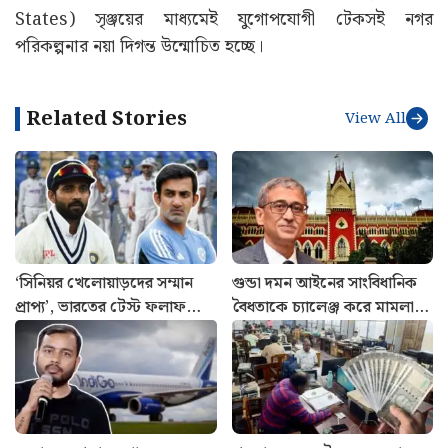
States) সৃঞ্জয়ের মাধ্যমেই যুগোপযোগী টেকসই নগর
পরিকল্পনার নয়া দিগন্ত উন্মোচিত হচ্ছে।
Related Stories
View All
‘সিনিয়র খেলোয়াড়দের সম্মান
গুন্ডা দমন আইনের সাংবিধানিক
প্রাপ্য’, ভারতের টেস্ট ফলাফলে
বৈধতাকে চ্যালেঞ্জ করে মামলা!
চিন্তিত রাহানে, গম্ভীরের উদ্দেশ্যে
খারিজ করে দিল হাইকোর্ট
বিশেষ পরামর্শ