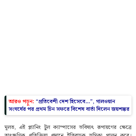
আরও পড়ুন:
“প্রতিবেশী দেশ হিসেবে…”, গালওয়ান
সংঘর্ষের পর প্রথম চিন সফরে বিশেষ বার্তা দিলেন জয়শঙ্কর
মূলত, এই প্ল্যানিং টুল ক্যাম্পাসের ভবিষ্যৎ রূপায়ণের ক্ষেত্রে
তাৎক্ষণিক প্রতিক্রিয়া প্রদানে ইতিবাচক ভূমিকা পালন করে।