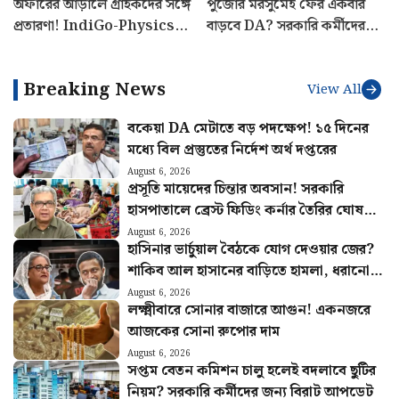
অফারের আড়ালে গ্রাহকদের সঙ্গে
পুজোর মরসুমেই ফের একবার
প্রতারণা! IndiGo-Physics
বাড়বে DA? সরকারি কর্মীদের
Wallah সহ ৯ টি সংস্থাকে
জন্য বিরাট আপডেট
জরিমানা কেন্দ্রের
Breaking News
View All
বকেয়া DA মেটাতে বড় পদক্ষেপ! ১৫ দিনের
মধ্যে বিল প্রস্তুতের নির্দেশ অর্থ দপ্তরের
August 6, 2026
প্রসূতি মায়েদের চিন্তার অবসান! সরকারি
হাসপাতালে ব্রেস্ট ফিডিং কর্নার তৈরির ঘোষণা
স্বাস্থ্যমন্ত্রীর
August 6, 2026
হাসিনার ভার্চুয়াল বৈঠকে যোগ দেওয়ার জের?
শাকিব আল হাসানের বাড়িতে হামলা, ধরানো
হল আগুন
August 6, 2026
লক্ষ্মীবারে সোনার বাজারে আগুন! একনজরে
আজকের সোনা রুপোর দাম
August 6, 2026
সপ্তম বেতন কমিশন চালু হলেই বদলাবে ছুটির
নিয়ম? সরকারি কর্মীদের জন্য বিরাট আপডেট