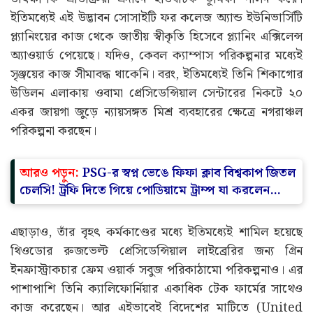
ইতিমধ্যেই এই উদ্ভাবন সোসাইটি ফর কলেজ অ্যান্ড ইউনিভার্সিটি
প্ল্যানিংয়ের কাজ থেকে জাতীয় স্বীকৃতি হিসেবে প্ল্যানিং এক্সিলেন্স
অ্যাওয়ার্ড পেয়েছে। যদিও, কেবল ক্যাম্পাস পরিকল্পনার মধ্যেই
সৃঞ্জয়ের কাজ সীমাবদ্ধ থাকেনি। বরং, ইতিমধ্যেই তিনি শিকাগোর
উডিলন এলাকায় ওবামা প্রেসিডেন্সিয়াল সেন্টারের নিকটে ২০
একর জায়গা জুড়ে ন্যায়সঙ্গত মিশ্র ব্যবহারের ক্ষেত্রে নগরাঞ্চল
পরিকল্পনা করছেন।
আরও পড়ুন:
PSG-র স্বপ্ন ভেঙে ফিফা ক্লাব বিশ্বকাপ জিতল
চেলসি! ট্রফি দিতে গিয়ে পোডিয়ামে ট্রাম্প যা করলেন…
এছাড়াও, তাঁর বৃহৎ কর্মকাণ্ডের মধ্যে ইতিমধ্যেই শামিল হয়েছে
থিওডোর রুজভেল্ট প্রেসিডেন্সিয়াল লাইব্রেরির জন্য গ্রিন
ইনফ্রাস্ট্রাকচার ফ্রেম ওয়ার্ক সবুজ পরিকাঠামো পরিকল্পনাও। এর
পাশাপাশি তিনি ক্যালিফোর্নিয়ার একাধিক টেক ফার্মের সাথেও
কাজ করেছেন। আর এইভাবেই বিদেশের মাটিতে (United