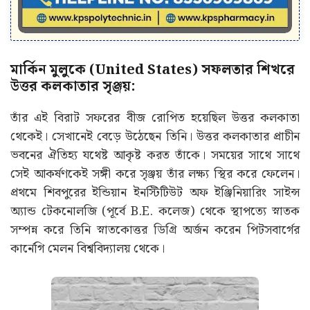
মার্কিন মুলুকে (United States) সফলতার শিখরে
উত্তর কলকাতার সৃঞ্জয়:
তাঁর এই বিরাট সফরের বীজ রোপিত হয়েছিল উত্তর কলকাতা
থেকেই। সেখানেই বেড়ে উঠেছেন তিনি। উত্তর কলকাতার প্রাচীন
ভবনের ঐতিহ্য যথেষ্ট আকৃষ্ট করত তাঁকে। সময়ের সাথে সাথে
সেই আকর্ষণকেই সঙ্গী করে সৃঞ্জয় তাঁর লক্ষ্য স্থির করে ফেলেন।
প্রথমে শিবপুরের ইন্ডিয়ান ইনস্টিটিউট অফ ইঞ্জিনিয়ারিং সাইন্স
অ্যান্ড টেকনোলজি (পূর্বে B.E. কলেজ) থেকে স্থাপত্যে স্নাতক
সম্পন্ন করে তিনি স্নাতকোত্তর ডিগ্রি অর্জন করেন পিটসবার্গের
কার্নেগি মেলন বিশ্ববিদ্যালয় থেকে।