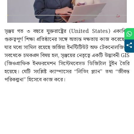
সৃঞ্জয় গত ৩ বছরে যুক্তরাষ্ট্রের (United States) একাধিক
গুরুত্বপূর্ণ শিক্ষা প্রতিষ্ঠানের সঙ্গে অত্যন্ত দক্ষতায় কাজ করেছেন।
যার মধ্যে সামিল রয়েছে জর্জিয়া ইনস্টিটিউট অফ টেকনোলজিও।
সবথেকে চমকপ্রদ বিষয় হল, সৃঞ্জয়ের নেতৃত্বে একটি উদ্ভাবনী GIS
(জিওগ্রাফিক ইনফরমেশন সিস্টেমবেসড ডিজিটাল টুইন তৈরি
হয়েছে। যেটি সংশ্লিষ্ট ক্যাম্পাসের “লিভিং প্ল্যান” তথা “জীবন্ত
পরিকল্পনা” হিসেবে কাজ করে।