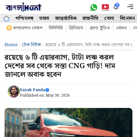
Skip
3
M
to
পশ্চিমবঙ্গ
ভারত
আন্তর্জাতিক
রাজনীতি
খেলা
বিনোদন
content
অপারেশন বেঙ্গল
দিদিগিরি
প্রিমিয়াম
ব্র্যান্ড ষ্টুডিও
বোধন
সো
Home
-
টেক নিউজ
-
রয়েছে ৬ টি এয়ারব্যাগ, টাটা লঞ্চ করল দেশের সব থ
রয়েছে ৬ টি এয়ারব্যাগ, টাটা লঞ্চ করল
দেশের সব থেকে সস্তা CNG গাড়ি! দাম
জানলে অবাক হবেন
Sayak Panda
Published on:
May 30, 2026