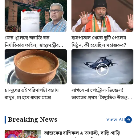
ফের খুলেছে অরাজি কর
হাসপাতাল থেকে ছুটি পেলেন
নির্যাতিতার ফাইল, স্বাস্থ্যমন্ত্রীর
মিঠুন, কী হয়েছিল মহাগুরুর?
সাথে বৈঠক সেরে ঘোষণা
শুভেন্দু অধিকারীর
চা-দুধের এই পরিমাপটা বজায়
লাগবে না পেট্রোল-ডিজেল!
রাখুন, চা হবে ধাবার মতো
ভারতের প্রথম ‘বৈদ্যুতিক উড়ন্ত
গাড়ি’ বানিয়ে তাক লাগালেন
উত্তরাখণ্ডের রবি
Breaking News
View All
আজকের রাশিফল ৯ অগাস্ট, বাড়ি-গাড়ি