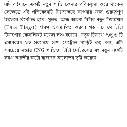
যদি বর্তমানে একটি নতুন গাড়ি কেনার পরিকল্পনা করে থাকেন
সেক্ষেত্রে এই প্রতিবেদনটি নিঃসন্দেহে আপনার জন্য গুরুত্বপূর্ণ
হিসেবে বিবেচিত হবে। মূলত, আজ আমরা টাটার নতুন টিয়াগোর
(Tata Tiago) প্রসঙ্গ উপস্থাপিত করব। গত ২৮ মে টাটা
টিয়াগোর ফেসলিফট মডেল লঞ্চ হয়েছে। নতুন টিয়াগো শুধু ৬ টি
এয়ারব্যাগ সহ সবচেয়ে সস্তা পেট্রোল গাড়িই নয়; বরং, এটি
সবচেয়ে সস্তার CNG গাড়িও। টাটা মোটরসের এই নতুন লঞ্চটি
সমগ্র ভারতীয় অটো বাজারে আলোড়ন সৃষ্টি করেছে।