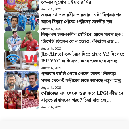
কেনার সুযোগ এই চার রাশির
August 9, 2026
একসাথে ৫ ভারতীয় তারকার চোট! বিশ্বকাপের
আগে চিন্তায় গৌতম গম্ভীরের ভারতীয় দল
August 8, 2026
বিশ্বকাপ চলাকালীন মেসিকে প্রাণে মারার ছক!
‘টার্গেট’ ছিলেন রোনাল্ডোও, কীভাবে এড়ানো
গেল হামলা?
August 8, 2026
Jio-Airtel-কে টক্কর দিতে প্রস্তুত Vi! মিলেছে
ISP VNO লাইসেন্স, কবে শুরু হবে ব্রডব্যান্ড
সার্ভিস?
August 8, 2026
পূজারার বদলি পেয়ে গেলো ভারত! শ্রীলঙ্কা
সফর থেকেই গম্ভীরের হাতে আসছে নতুন অস্ত্র
August 8, 2026
পেঁয়াজের দাম থেকে শুরু করে LPG! কীভাবে
বাড়ছে রান্নাঘরের খরচ? চিন্তা বাড়াচ্ছে
পরিসংখ্যান
August 8, 2026