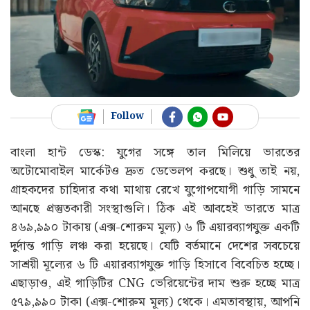
Follow
বাংলা হান্ট ডেস্ক: যুগের সঙ্গে তাল মিলিয়ে ভারতের
অটোমোবাইল মার্কেটও দ্রুত ডেভেলপ করছে। শুধু তাই নয়,
গ্রাহকদের চাহিদার কথা মাথায় রেখে যুগোপযোগী গাড়ি সামনে
আনছে প্রস্তুতকারী সংস্থাগুলি। ঠিক এই আবহেই ভারতে মাত্র
৪৬৯,৯৯০ টাকায় (এক্স-শোরুম মূল্য) ৬ টি এয়ারব্যাগযুক্ত একটি
দুর্দান্ত গাড়ি লঞ্চ করা হয়েছে। যেটি বর্তমানে দেশের সবচেয়ে
সাশ্রয়ী মূল্যের ৬ টি এয়ারব্যাগযুক্ত গাড়ি হিসাবে বিবেচিত হচ্ছে।
এছাড়াও, এই গাড়িটির CNG ভেরিয়েন্টের দাম শুরু হচ্ছে মাত্র
৫৭৯,৯৯০ টাকা (এক্স-শোরুম মূল্য) থেকে। এমতাবস্থায়, আপনি