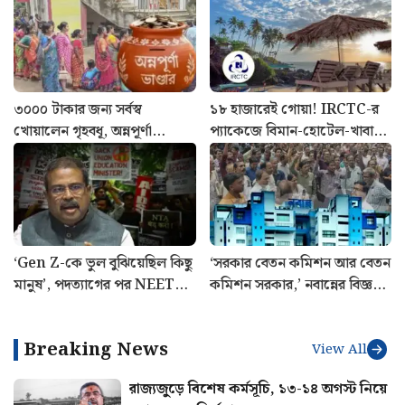
৩০০০ টাকার জন্য সর্বস্ব
১৮ হাজারেই গোয়া! IRCTC-র
খোয়ালেন গৃহবধূ, অন্নপূর্ণা
প্যাকেজে বিমান-হোটেল-খাবার,
যোজনার নামে বিরাট প্রতারণা
জানুন পুরো খরচ
‘Gen Z-কে ভুল বুঝিয়েছিল কিছু
‘সরকার বেতন কমিশন আর বেতন
মানুষ’, পদত্যাগের পর NEET
কমিশন সরকার,’ নবান্নের বিজ্ঞপ্তি
আন্দোলন নিয়ে প্রথমবার মুখ
নিয়ে বিস্ফোরক মলয়
খুললেন ধমেন্দ্র প্রধান
মুখোপাধ্যায়
Breaking News
View All
রাজ্যজুড়ে বিশেষ কর্মসূচি, ১৩-১৪ অগস্ট নিয়ে