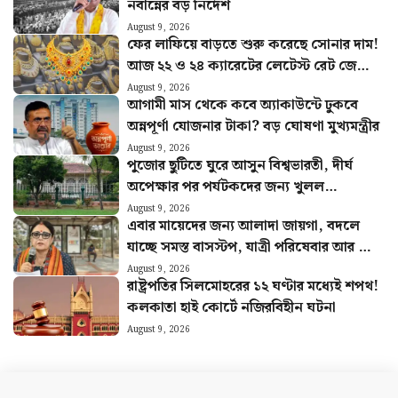
নবান্নের বড় নির্দেশ
August 9, 2026
ফের লাফিয়ে বাড়তে শুরু করেছে সোনার দাম!
আজ ২২ ও ২৪ ক্যারেটের লেটেস্ট রেট জেনে
নিন
August 9, 2026
আগামী মাস থেকে কবে অ্যাকাউন্টে ঢুকবে
অন্নপূর্ণা যোজনার টাকা? বড় ঘোষণা মুখ্যমন্ত্রীর
August 9, 2026
পুজোর ছুটিতে ঘুরে আসুন বিশ্বভারতী, দীর্ঘ
অপেক্ষার পর পর্যটকদের জন্য খুলল
শান্তিনিকেতন গৃহ
August 9, 2026
এবার মায়েদের জন্য আলাদা জায়গা, বদলে
যাচ্ছে সমস্ত বাসস্টপ, যাত্রী পরিষেবার আর কী
কী পরিবর্তন?
August 9, 2026
রাষ্ট্রপতির সিলমোহরের ১২ ঘণ্টার মধ্যেই শপথ!
কলকাতা হাই কোর্টে নজিরবিহীন ঘটনা
August 9, 2026