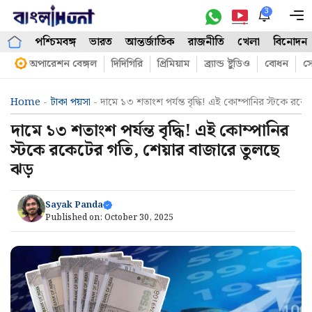
Skip
3
M
to
পশ্চিমবঙ্গ
ভারত
আন্তর্জাতিক
রাজনীতি
খেলা
বিনোদন
content
অপারেশন বেঙ্গল
দিদিগিরি
প্রিমিয়াম
ব্র্যান্ড ষ্টুডিও
বোধন
সো
Home
-
টাকা পয়সা
-
দামে ১৩ শতাংশ পর্যন্ত বৃদ্ধি! এই কোম্পানির স্টকে রক
দামে ১৩ শতাংশ পর্যন্ত বৃদ্ধি! এই কোম্পানির
স্টকে রকেটের গতি, শেয়ার বাজারে তুলছে
ঝড়
Sayak Panda
Published on:
October 30, 2025