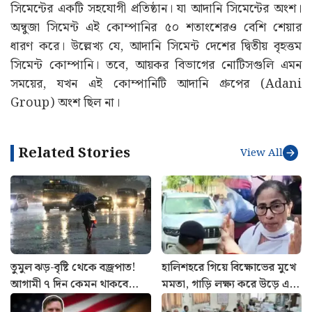
পদক্ষেপ
আদানির অংশীদারিত্ব:
এই প্রসঙ্গে জানিয়ে রাখি যে, কোম্পানিটি
১ অক্টোবর, ২০২৫ তারিখে এই জরিমানা সংক্রান্ত নোটিশ
পেয়েছিল। যেখানে বলা হয় যে, এই জরিমানাগুলি তাদের আর্থিক
কার্যকলাপের ওপর কোনও প্রভাব ফেলবে না। ACC হল আদানি
সিমেন্টের একটি সহযোগী প্রতিষ্ঠান। যা আদানি সিমেন্টের অংশ।
অম্বুজা সিমেন্ট এই কোম্পানির ৫০ শতাংশেরও বেশি শেয়ার
ধারণ করে। উল্লেখ্য যে, আদানি সিমেন্ট দেশের দ্বিতীয় বৃহত্তম
সিমেন্ট কোম্পানি। তবে, আয়কর বিভাগের নোটিসগুলি এমন
সময়ের, যখন এই কোম্পানিটি আদানি গ্রুপের (Adani
Group) অংশ ছিল না।
Related Stories
View All