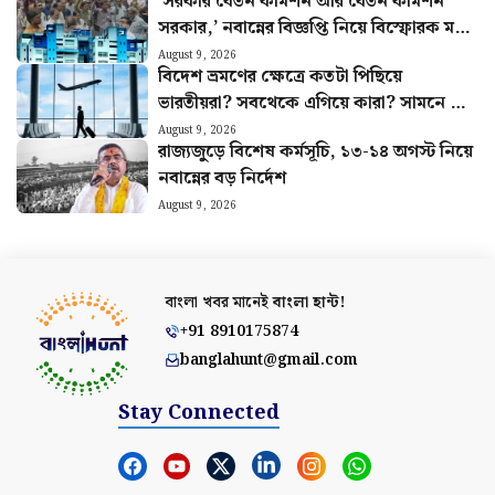
অন্নপূর্ণা যোজনার নামে বিরাট প্রতারণা
August 9, 2026
১৮ হাজারেই গোয়া! IRCTC-র প্যাকেজে
বিমান-হোটেল-খাবার, জানুন পুরো খরচ
August 9, 2026
‘Gen Z-কে ভুল বুঝিয়েছিল কিছু মানুষ’,
পদত্যাগের পর NEET আন্দোলন নিয়ে
প্রথমবার মুখ খুললেন ধমেন্দ্র প্রধান
August 9, 2026
‘সরকার বেতন কমিশন আর বেতন কমিশন
সরকার,’ নবান্নের বিজ্ঞপ্তি নিয়ে বিস্ফোরক মলয়
মুখোপাধ্যায়
August 9, 2026
বিদেশ ভ্রমণের ক্ষেত্রে কতটা পিছিয়ে
ভারতীয়রা? সবথেকে এগিয়ে কারা? সামনে এল
চমকপ্রদ তথ্য
August 9, 2026
রাজ্যজুড়ে বিশেষ কর্মসূচি, ১৩-১৪ অগস্ট নিয়ে
নবান্নের বড় নির্দেশ
August 9, 2026