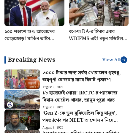
তুমুল ঝড়-বৃষ্টি থেকে বজ্রপাত!
হালিশহরে গিয়ে বিক্ষোভের মুখে
আগামী ৭ দিন কেমন থাকবে
মমতা, গাড়ি লক্ষ্য করে উড়ে এল
আবহাওয়া? আগাম খবর জানুন
চটি-জুতো, উঠল ‘ডাকাত রানি’
স্লোগান
১০০ শতাংশ শুল্ক আরোপের
বকেয়া DA-র হিসাব এবার
তোড়জোড়! মার্কিন ভাইস
WBIFMS-এই! নতুন মডিউল
প্রেসিডেন্ট জেডি ভান্সের সঙ্গে
চালু, জানুন পুরো পদ্ধতি
ফোনালাপ মোদীর
Breaking News
View All
৩০০০ টাকার জন্য সর্বস্ব খোয়ালেন গৃহবধূ,