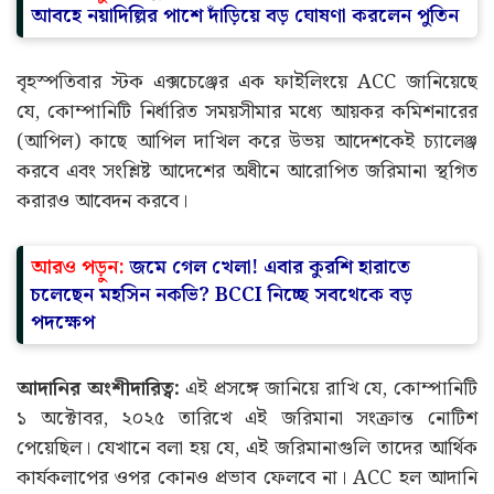
আরও পড়ুন:
কিছুতেই “ঝুঁকবে না” ভারত! শুল্কবাণের
আবহে নয়াদিল্লির পাশে দাঁড়িয়ে বড় ঘোষণা করলেন পুতিন
বৃহস্পতিবার স্টক এক্সচেঞ্জের এক ফাইলিংয়ে ACC জানিয়েছে
যে, কোম্পানিটি নির্ধারিত সময়সীমার মধ্যে আয়কর কমিশনারের
(আপিল) কাছে আপিল দাখিল করে উভয় আদেশকেই চ্যালেঞ্জ
করবে এবং সংশ্লিষ্ট আদেশের অধীনে আরোপিত জরিমানা স্থগিত
করারও আবেদন করবে।
আরও পড়ুন:
জমে গেল খেলা! এবার কুরশি হারাতে
চলেছেন মহসিন নকভি? BCCI নিচ্ছে সবথেকে বড়