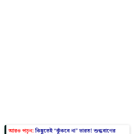
জন্য আয়ের ভুল উপস্থাপনের অভিযোগে ACC সিমেন্টকে ১৪.২২
কোটি টাকা জরিমানা করেছে। এছাড়াও, ২০১৮-১৯ সালের
অ্যাসেসমেন্ট বছরের জন্য আয়ের কম প্রতিবেদন দেওয়ার জন্য
৮.৮৫ কোটি টাকা জরিমানা করা হয়েছে।