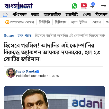
Skip
3
M
to
পশ্চিমবঙ্গ
ভারত
আন্তর্জাতিক
রাজনীতি
খেলা
বিনোদন
content
অপারেশন বেঙ্গল
দিদিগিরি
প্রিমিয়াম
ব্র্যান্ড ষ্টুডিও
বোধন
সো
Home
-
টাকা পয়সা
-
হিসেবে গরমিল! আদানির এই কোম্পানির বিরুদ্ধে অ্য
হিসেবে গরমিল! আদানির এই কোম্পানির
বিরুদ্ধে অ্যাকশন আয়কর দফতরের, হল ২৩
কোটির জরিমানা
Sayak Panda
Published on:
October 3, 2025