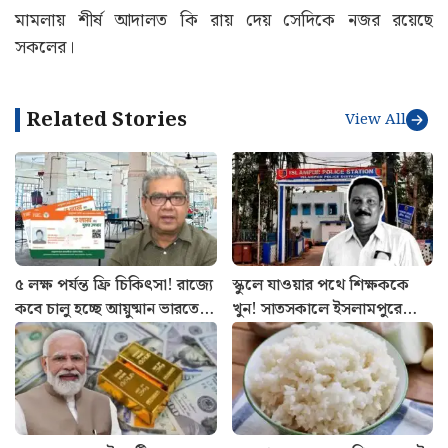
মামলায় শীর্ষ আদালত কি রায় দেয় সেদিকে নজর রয়েছে
সকলের।
Related Stories
View All
৫ লক্ষ পর্যন্ত ফ্রি চিকিৎসা! রাজ্যে
স্কুলে যাওয়ার পথে শিক্ষককে
কবে চালু হচ্ছে আয়ুষ্মান ভারতের
খুন! সাতসকালে ইসলামপুরে
পরিষেবা? জানালেন স্বাস্থ্যমন্ত্রী
শুটআউট, তদন্তে পুলিশ