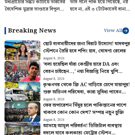
মধ্যপ্রাচ্যের সঙ্কট কাটিয়ে ভারতের
ভাত গলে পাক হয়ে গিয়েছে, নষ্ট
বৈদেশিক মুদ্রার ভাণ্ডারে বিপুল
হবে না, এই ৩ টোটকাতেই বানান
বৃদ্ধি! ঊর্ধ্বগতি গোল্ড রিজার্ভেও
ঝরঝরে
Breaking News
View All
ছোট ব্যবসায়ীদের জন্য বিরাট উদ্যোগ! যাদবপুর
স্টেশনে তৈরি হবে শপিং হাব, ঘোষণা রেলের
August 8, 2026
‘বলা হয়েছিল যাঁরা কেন্দ্রীয় হারে DA এবং
বেতন চাইছেন..,’ নয়া বিজ্ঞপ্তি নিয়ে খুশি
সংগ্রামী যৌথ মঞ্চ
August 8, 2026
কৃষ্ণনগর থেকে ফ্রি AC গাড়িতে চেপে মায়াপুর!
শুরু অভিনব পরিষেবা, কারা সুবিধা পাবেন
জানুন
August 8, 2026
ফের অপারেশন সিঁদুর হলে পাকিস্তানের পাশে
থাকবে কোন কোন দেশ? সম্পন্ন নতুন চুক্তি
August 8, 2026
আসছে আমূল পরিবর্তন! ডিজিটাল ব্যবস্থায়
বদলে যাবে কলকাতা মেট্রোর স্টেশন