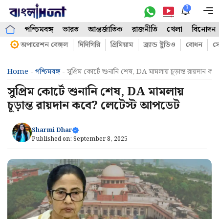
Skip
3
M
to
পশ্চিমবঙ্গ
ভারত
আন্তর্জাতিক
রাজনীতি
খেলা
বিনোদন
content
অপারেশন বেঙ্গল
দিদিগিরি
প্রিমিয়াম
ব্র্যান্ড ষ্টুডিও
বোধন
সো
Home
-
পশ্চিমবঙ্গ
-
সুপ্রিম কোর্টে শুনানি শেষ, DA মামলায় চূড়ান্ত রায়দান
সুপ্রিম কোর্টে শুনানি শেষ, DA মামলায়
চূড়ান্ত রায়দান কবে? লেটেস্ট আপডেট
Sharmi Dhar
Published on:
September 8, 2025