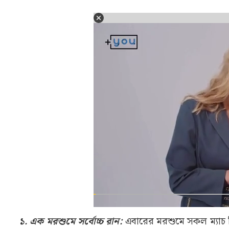
১. এক মরশুমে সর্বোচ্চ রান:
এবারের মরশুমে সকল ম্যাচ মি