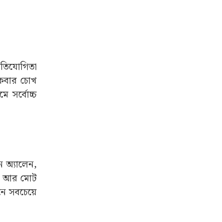
্রতিযোগিতা
িকবার চোখ
 সর্বোচ্চ
ন অ্যালেন,
া। আর মোট
ছনে সবচেয়ে