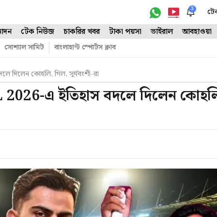
3
টে
োদন
টেক নিউজ
চাকরির খবর
টাকা পয়সা
ভাইরাল
আবহাওয়া
সোশ্যাল সামিট
বাংলাহান্ট স্পোর্টস ক্লাব
ে দিলেন কোহলি, গিল, সূর্যবংশী-রা
L 2026-এ ইতিহাস বদলে দিলেন কোহল