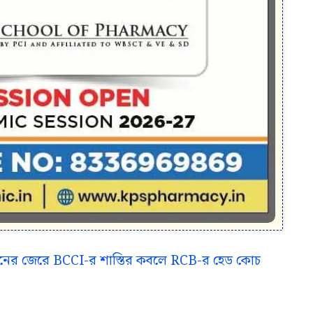
ঙ্ঘনের জেরে BCCI-র শাস্তির কবলে RCB-র হেড কোচ