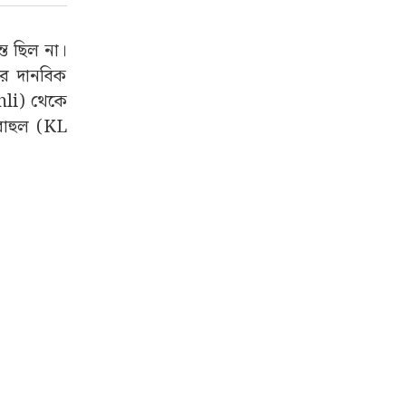
্ত ছিল না।
ের দানবিক
ohli) থেকে
রাহুল (KL