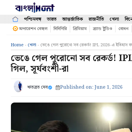
Skip
to
content
পশ্চিমবঙ্গ
ভারত
আন্তর্জাতিক
রাজনীতি
খেলা
বিন
অপারেশন বেঙ্গল
দিদিগিরি
প্রিমিয়াম
ব্র্যান্ড ষ্টুডিও
বোধন
Home
-
খেলা
-
ভেঙে গেল পুরোনো সব রেকর্ড! IPL 2026-এ ইতিহাস বদল
ভেঙে গেল পুরোনো সব রেকর্ড! IP
গিল, সূর্যবংশী-রা
ঋতব্রত দেব
Published on:
June 1, 2026