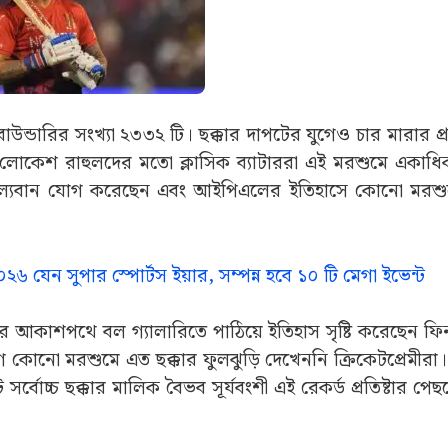
উন্ডারির সংখ্যা ২৩৩২ টি। ছক্কার দাপটের যুগেও চার মারার প
ন, লোকেশ রাহুলদের মতো ক্লাসিক ব্যাটাররা এই মরশুমে একাধ
ন মূল্যবান যোগ করেছেন এবং আইপিএলের ইতিহাসে কোনো মরশুমে
েন সুপার স্পোর্টস ইয়ার, সম্পন্ন হবে ১০ টি মেগা ইভেন্ট
বার আকাশপথে বল গ্যালারিতে পাঠিয়ে ইতিহাস সৃষ্টি করেছেন ফি
কোনো মরশুমে এত ছক্কার ফুলঝুড়ি দেখেননি ক্রিকেটপ্রেমীর
 সর্বোচ্চ ছক্কার মালিক বৈভব সূর্যবংশী এই রেকর্ড প্রতিষ্টার পে