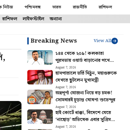
ক নিউজ
পশ্চিমবঙ্গ
ভারত
রাজনীতি
রাশিফল
রাশিফল
লাইফস্টাইল
অন্যান্য
Breaking News
View All
১৪৪ থেকে ২০৯! কলকাতা
ি,
পুরসভায় ওয়ার্ড বাড়ানোর পথে
রাজ্য
August 7, 2026
হাসপাতালে ভর্তি মিঠুন, মহাগুরুকে
দেখতে ছুটলেন মুখ্যমন্ত্রী
August 7, 2026
অন্নপূর্ণা যোজনা নিয়ে বড় চমক!
সোমবারই চূড়ান্ত ঘোষণা শুভেন্দুর
August 7, 2026
হাই কোর্টে ধাক্কা, বিদেশে যেতে
‘নাছোড়’ অভিষেক এবার সুপ্রিম
কোর্টের দরজায়
August 7, 2026