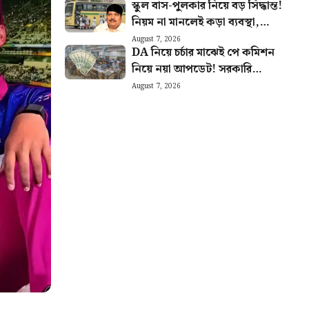
স্কুল বাস-পুলকার নিয়ে বড় সিদ্ধান্ত!
নিয়ম না মানলেই কড়া ব্যবস্থা,
জানাল পরিবহণ মন্ত্রী
August 7, 2026
DA নিয়ে চর্চার মাঝেই পে কমিশন
নিয়ে নয়া আপডেট! সরকারি
কর্মীদের জন্য বড় খবর
August 7, 2026