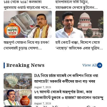
১৪৪ থেকে ২০৯! কলকাতা
হাসপাতালে ভর্তি মিঠুন,
পুরসভায় ওয়ার্ড বাড়ানোর পথে
মহাগুরুকে দেখতে ছুটলেন
রাজ্য
মুখ্যমন্ত্রী
অন্নপূর্ণা যোজনা নিয়ে বড় চমক!
হাই কোর্টে ধাক্কা, বিদেশে যেতে
সোমবারই চূড়ান্ত ঘোষণা
‘নাছোড়’ অভিষেক এবার সুপ্রিম
শুভেন্দুর
কোর্টের দরজায়
Breaking News
View All
DA নিয়ে চর্চার মাঝেই পে কমিশন নিয়ে নয়া
আপডেট! সরকারি কর্মীদের জন্য বড় খবর
August 7, 2026
১৭ আগস্ট থেকেই অন্নপূর্ণার টাকা, কার
অ্যাকাউন্টে ঢুকবে ৩ হাজার? জানালেন শুভেন্দু
August 7, 2026