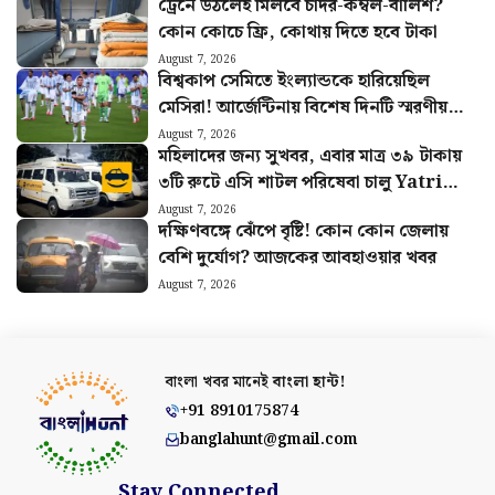
ট্রেনে উঠলেই মিলবে চাদর-কম্বল-বালিশ?
কোন কোচে ফ্রি, কোথায় দিতে হবে টাকা
August 7, 2026
বিশ্বকাপ সেমিতে ইংল্যান্ডকে হারিয়েছিল
মেসিরা! আর্জেন্টিনায় বিশেষ দিনটি স্মরণীয়
করে রাখতে নেওয়া হলো বড় উদ্যোগ
August 7, 2026
মহিলাদের জন্য সুখবর, এবার মাত্র ৩৯ টাকায়
৩টি রুটে এসি শাটল পরিষেবা চালু Yatri
Sathi-র
August 7, 2026
দক্ষিণবঙ্গে ঝেঁপে বৃষ্টি! কোন কোন জেলায়
বেশি দুর্যোগ? আজকের আবহাওয়ার খবর
August 7, 2026
বাংলা খবর মানেই
বাংলা হান্ট!
+91 8910175874
banglahunt@gmail.com
Stay Connected