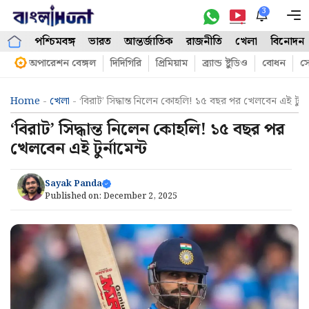
Skip
3
M
to
পশ্চিমবঙ্গ
ভারত
আন্তর্জাতিক
রাজনীতি
খেলা
বিনোদন
content
অপারেশন বেঙ্গল
দিদিগিরি
প্রিমিয়াম
ব্র্যান্ড ষ্টুডিও
বোধন
সো
Home
-
খেলা
-
‘বিরাট’ সিদ্ধান্ত নিলেন কোহলি! ১৫ বছর পর খেলবেন এই টুর্না
‘বিরাট’ সিদ্ধান্ত নিলেন কোহলি! ১৫ বছর পর
খেলবেন এই টুর্নামেন্ট
Sayak Panda
Published on:
December 2, 2025