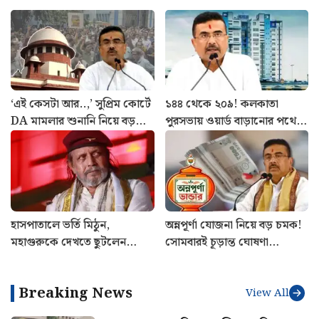
‘এই কেসটা আর..,’ সুপ্রিম কোর্টে
১৪৪ থেকে ২০৯! কলকাতা
DA মামলার শুনানি নিয়ে বড়
পুরসভায় ওয়ার্ড বাড়ানোর পথে
‘সুখবর’, খুশিতে সরকারি কর্মীরা
রাজ্য
হাসপাতালে ভর্তি মিঠুন,
অন্নপূর্ণা যোজনা নিয়ে বড় চমক!
মহাগুরুকে দেখতে ছুটলেন
সোমবারই চূড়ান্ত ঘোষণা
মুখ্যমন্ত্রী
শুভেন্দুর
Breaking News
View All