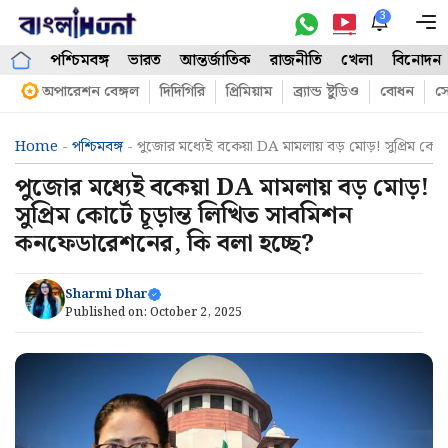
Skip
3
M
to
পশ্চিমবঙ্গ
ভারত
আন্তর্জাতিক
রাজনীতি
খেলা
বিনোদন
content
অপারেশন বেঙ্গল
দিদিগিরি
প্রিমিয়াম
ব্র্যান্ড ষ্টুডিও
বোধন
সো
Home
-
পশ্চিমবঙ্গ
-
পুজোর মধ্যেই বকেয়া DA মামলায় বড় মোড়! সুপ্রিম কোর্ট
পুজোর মধ্যেই বকেয়া DA মামলায় বড় মোড়!
সুপ্রিম কোর্টে চূড়ান্ত লিখিত সাবমিশন
কনফেডারেশনের, কি বলা হচ্ছে?
Sharmi Dhar
Published on:
October 2, 2025