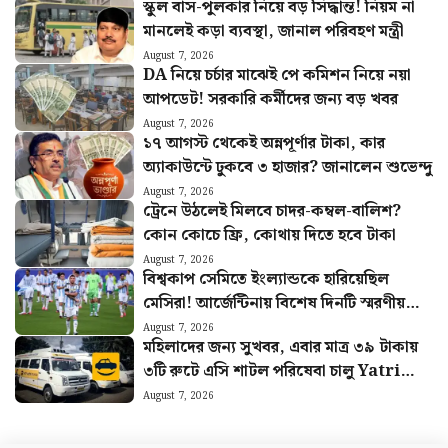
স্কুল বাস-পুলকার নিয়ে বড় সিদ্ধান্ত! নিয়ম না
মানলেই কড়া ব্যবস্থা, জানাল পরিবহণ মন্ত্রী
August 7, 2026
DA নিয়ে চর্চার মাঝেই পে কমিশন নিয়ে নয়া
আপডেট! সরকারি কর্মীদের জন্য বড় খবর
August 7, 2026
১৭ আগস্ট থেকেই অন্নপূর্ণার টাকা, কার
অ্যাকাউন্টে ঢুকবে ৩ হাজার? জানালেন শুভেন্দু
August 7, 2026
ট্রেনে উঠলেই মিলবে চাদর-কম্বল-বালিশ?
কোন কোচে ফ্রি, কোথায় দিতে হবে টাকা
August 7, 2026
বিশ্বকাপ সেমিতে ইংল্যান্ডকে হারিয়েছিল
মেসিরা! আর্জেন্টিনায় বিশেষ দিনটি স্মরণীয়
করে রাখতে নেওয়া হলো বড় উদ্যোগ
August 7, 2026
মহিলাদের জন্য সুখবর, এবার মাত্র ৩৯ টাকায়
৩টি রুটে এসি শাটল পরিষেবা চালু Yatri
Sathi-র
August 7, 2026