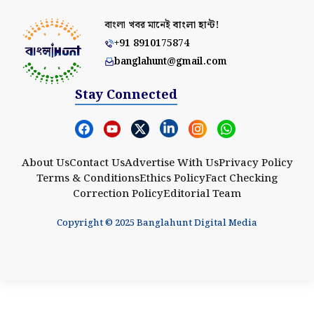
বাংলা খবর মানেই
বাংলা হান্ট!
+91 8910175874
banglahunt@gmail.com
Stay Connected
About Us
Contact Us
Advertise With Us
Privacy Policy
Terms & Conditions
Ethics Policy
Fact Checking
Correction Policy
Editorial Team
Copyright © 2025 Banglahunt Digital Media