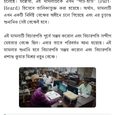
চলেছে। উল্লেখ্য, এই মামলাটিকে এখন “পার্ট-হার্ড” (Part-
Heard) হিসেবে তালিকাভুক্ত করা হয়েছে। অর্থাৎ, মামলাটি
এখন একটি নির্দিষ্ট বেঞ্চের অধীনে চলে গিয়েছে এবং এর চূড়ান্ত
শুনানিও সেই বেঞ্চেই হবে।
এই মামলাটি বিচারপতি পূর্বে সঞ্জয় করোল এবং বিচারপতি সন্দীপ
মেহতার বেঞ্চে ছিল। এবার তাতে পরিবর্তন আনা হয়েছে। এই
মামলার শুনানি হবে বিচারপতি সঞ্জয় করোল এবং বিচারপতি
প্রশান্ত কুমার মিশ্রর নতুন বেঞ্চে।