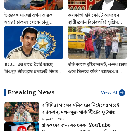
উত্তরবঙ্গ যাওয়া এখন আরও
কলকাতা হাই কোর্টে আসছেন
সহজ! চাকদহ থেকে চালু
স্থায়ী প্রধান বিচারপতি! সুপ্রিম
শিলিগুড়ির এসি বাস
কোর্ট কলেজিয়ামের বড় সুপারিশ
BCCI-এর হাতে তৈরি আছে
দক্ষিণবঙ্গে বৃষ্টির দাপট, কলকাতায়
বিকল্প! শ্রীলঙ্কায় হারলেই বিদায়
কবে মিলবে স্বস্তি? আজকের
ঘটবে কোচ গৌতম গম্ভীরের?
আবহাওয়ার খবর
Breaking News
View All
অগ্নিমিত্রা পালের শনিবারের নির্দেশের পরেই
অ্যাকশন, দখলমুক্ত পার্ক স্ট্রিটের ফুটপাত
August 10, 2026
গ্রাহকদের জন্য বড় চমক! YouTube