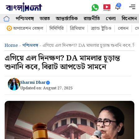
Skip
3
M
to
পশ্চিমবঙ্গ
ভারত
আন্তর্জাতিক
রাজনীতি
খেলা
বিনোদন
content
অপারেশন বেঙ্গল
দিদিগিরি
প্রিমিয়াম
ব্র্যান্ড ষ্টুডিও
বোধন
সো
Home
-
পশ্চিমবঙ্গ
-
এগিয়ে এল দিনক্ষণ? DA মামলার চূড়ান্ত শুনানি কবে, ব
এগিয়ে এল দিনক্ষণ? DA মামলার চূড়ান্ত
শুনানি কবে, বিরাট আপডেট সামনে
Sharmi Dhar
Updated on:
August 27, 2025