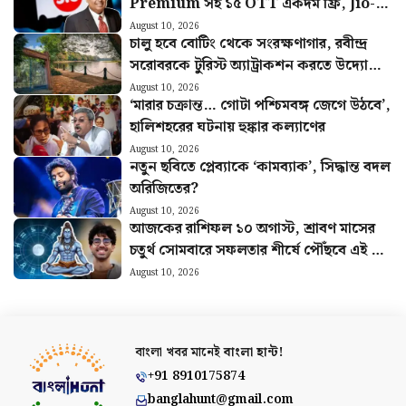
Premium সহ ১৫ OTT একদম ফ্রি, Jio-র
নতুন Pass-এ একগুচ্ছ সুবিধা
August 10, 2026
চালু হবে বোটিং থেকে সংরক্ষণাগার, রবীন্দ্র
সরোবরকে টুরিস্ট অ্যাট্রাকশন করতে উদ্যোগী
KMDA
August 10, 2026
‘মারার চক্রান্ত… গোটা পশ্চিমবঙ্গ জেগে উঠবে’,
হালিশহরের ঘটনায় হুঙ্কার কল্যাণের
August 10, 2026
নতুন ছবিতে প্লেব্যাকে ‘কামব্যাক’, সিদ্ধান্ত বদল
অরিজিতের?
August 10, 2026
আজকের রাশিফল ১০ অগাস্ট, শ্রাবণ মাসের
চতুর্থ সোমবারে সফলতার শীর্ষে পৌঁছবে এই ছয়
রাশি
August 10, 2026
বাংলা খবর মানেই
বাংলা হান্ট!
+91 8910175874
banglahunt@gmail.com