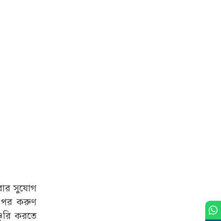
েরার সুযোগ
র পর করুণ
চুরি করতে