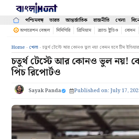
Skip
to
content
পশ্চিমবঙ্গ
ভারত
আন্তর্জাতিক
রাজনীতি
খেলা
বিন
অপারেশন বেঙ্গল
দিদিগিরি
প্রিমিয়াম
ব্র্যান্ড ষ্টুডিও
বোধন
Home
-
খেলা
-
চতুর্থ টেস্টে আর কোনও ভুল নয়! কেমন হবে টিম ইন্ডিয়ার
চতুর্থ টেস্টে আর কোনও ভুল নয়! কে
পিচ রিপোর্টও
Sayak Panda
Published on:
July 17, 202