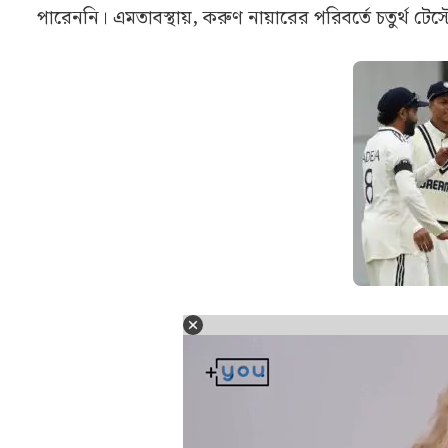
পারেননি। এমতাবস্থায়, করুণ নায়ারের পরিবর্তে চতুর্থ টেস