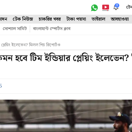
3
টে
োদন
টেক নিউজ
চাকরির খবর
টাকা পয়সা
ভাইরাল
আবহাওয়া
সোশ্যাল সামিট
বাংলাহান্ট স্পোর্টস ক্লাব
 প্লেয়িং ইলেভেন? মিলল পিচ রিপোর্টও
মন হবে টিম ইন্ডিয়ার প্লেয়িং ইলেভেন
5