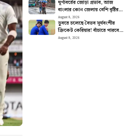
ঘূর্ণাবর্তের জোড়া প্রভাব, আজ
বাংলার কোন জেলায় বেশি বৃষ্টির
সম্ভাবনা? আজকের আবহাওয়ার
August 8, 2026
ডুবতে চলেছে বৈভব সূর্যবংশীর
খবর
ক্রিকেট কেরিয়ার! বাঁচাতে পারবেন
কি ঈশান কিষাণ?
August 8, 2026