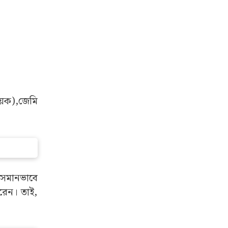
ায়ক),জেমি
ি সমানভাবে
রেন। তাই,