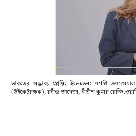
ভারতের সম্ভাব্য প্লেয়িং ইলেভেন:
যশস্বী জয়সওয়াল
(উইকেটরক্ষক), রবীন্দ্র জাদেজা, নীতীশ কুমার রেড্ডি,ওয়