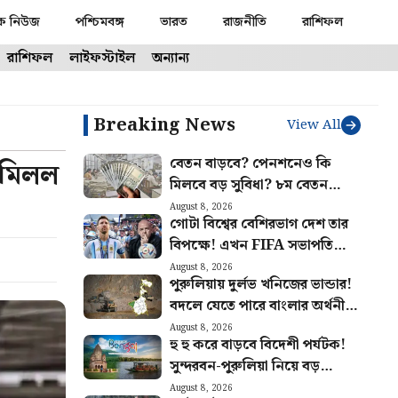
ক নিউজ
পশ্চিমবঙ্গ
ভারত
রাজনীতি
রাশিফল
রাশিফল
লাইফস্টাইল
অন্যান্য
Breaking News
View All
বেতন বাড়বে? পেনশনেও কি
? মিলল
মিলবে বড় সুবিধা? ৮ম বেতন
কমিশনের বৈঠক ঘিরে বাড়ছে আশা
August 8, 2026
গোটা বিশ্বের বেশিরভাগ দেশ তার
বিপক্ষে! এখন FIFA সভাপতি
ইনফান্তিনোর পাশে দাঁড়ালো মেসির
August 8, 2026
পুরুলিয়ায় দুর্লভ খনিজের ভান্ডার!
আর্জেন্টিনা
বদলে যেতে পারে বাংলার অর্থনীতি,
মিলবে প্রচুর কর্মসংস্থান
August 8, 2026
হু হু করে বাড়বে বিদেশী পর্যটক!
সুন্দরবন-পুরুলিয়া নিয়ে বড়
পরিকল্পনা রাজ্য সরকারের
August 8, 2026