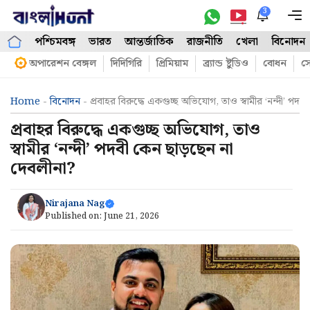
Skip
3
M
to
পশ্চিমবঙ্গ
ভারত
আন্তর্জাতিক
রাজনীতি
খেলা
বিনোদন
content
অপারেশন বেঙ্গল
দিদিগিরি
প্রিমিয়াম
ব্র্যান্ড ষ্টুডিও
বোধন
সো
Home
-
বিনোদন
-
প্রবাহর বিরুদ্ধে একগুচ্ছ অভিযোগ, তাও স্বামীর ‘নন্দী’ পদ
প্রবাহর বিরুদ্ধে একগুচ্ছ অভিযোগ, তাও
স্বামীর ‘নন্দী’ পদবী কেন ছাড়ছেন না
দেবলীনা?
Nirajana Nag
Published on:
June 21, 2026