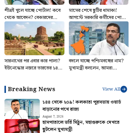
শীঘ্রই খুলে যাচ্ছে পোর্টাল! কবে
মাসের শেষে ছুটির ধামাকা!
থেকে আবেদন? বেকারদের
আগস্টে সরকারি কর্মীদের পোয়া
‘যুবশক্তি’ প্রকল্প নিয়ে নয়া
বারো, রইল হলিডে লিস্ট
আপডেট
সারনাথের পর এবার কার পালা?
বদলে যাচ্ছে পশ্চিমবঙ্গের নাম?
ইউনেস্কোর নজরে ভারতের ১৪
মুখ্যমন্ত্রী বললেন, আমরা
ঐতিহাসিক ও প্রাকৃতিক সম্পদ
মন্ত্রিসভা বসে ঠিক করেছি…
Breaking News
View All
১৪৪ থেকে ২০৯! কলকাতা পুরসভায় ওয়ার্ড
বাড়ানোর পথে রাজ্য
August 7, 2026
হাসপাতালে ভর্তি মিঠুন, মহাগুরুকে দেখতে
ছুটলেন মুখ্যমন্ত্রী