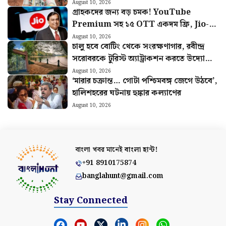
August 10, 2026
গ্রাহকদের জন্য বড় চমক! YouTube
Premium সহ ১৫ OTT একদম ফ্রি, Jio-র
নতুন Pass-এ একগুচ্ছ সুবিধা
August 10, 2026
চালু হবে বোটিং থেকে সংরক্ষণাগার, রবীন্দ্র
সরোবরকে টুরিস্ট অ্যাট্রাকশন করতে উদ্যোগী
KMDA
August 10, 2026
‘মারার চক্রান্ত… গোটা পশ্চিমবঙ্গ জেগে উঠবে’,
হালিশহরের ঘটনায় হুঙ্কার কল্যাণের
August 10, 2026
বাংলা খবর মানেই
বাংলা হান্ট!
+91 8910175874
banglahunt@gmail.com
Stay Connected