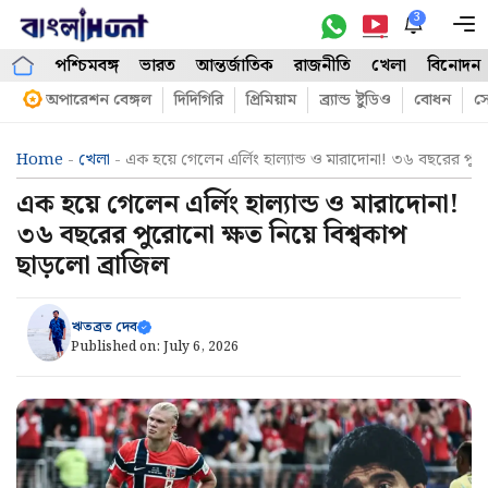
Skip
3
M
to
পশ্চিমবঙ্গ
ভারত
আন্তর্জাতিক
রাজনীতি
খেলা
বিনোদন
content
অপারেশন বেঙ্গল
দিদিগিরি
প্রিমিয়াম
ব্র্যান্ড ষ্টুডিও
বোধন
সো
Home
-
খেলা
-
এক হয়ে গেলেন এর্লিং হাল্যান্ড ও মারাদোনা! ৩৬ বছরের পুরো
এক হয়ে গেলেন এর্লিং হাল্যান্ড ও মারাদোনা!
৩৬ বছরের পুরোনো ক্ষত নিয়ে বিশ্বকাপ
ছাড়লো ব্রাজিল
ঋতব্রত দেব
Published on:
July 6, 2026