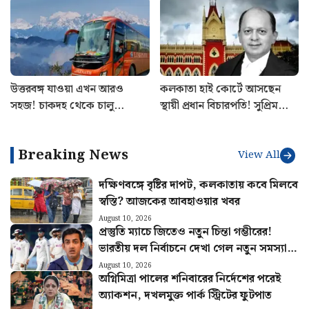
ঘুরুন ঝাড়গ্রাম
বিরাট নির্দেশ, কাদের কপাল
খুলল?
উত্তরবঙ্গ যাওয়া এখন আরও
কলকাতা হাই কোর্টে আসছেন
সহজ! চাকদহ থেকে চালু
স্থায়ী প্রধান বিচারপতি! সুপ্রিম
শিলিগুড়ির এসি বাস
কোর্ট কলেজিয়ামের বড় সুপারিশ
Breaking News
View All
দক্ষিণবঙ্গে বৃষ্টির দাপট, কলকাতায় কবে মিলবে
স্বস্তি? আজকের আবহাওয়ার খবর
August 10, 2026
প্রস্তুতি ম্যাচে জিতেও নতুন চিন্তা গম্ভীরের!
ভারতীয় দল নির্বাচনে দেখা গেল নতুন সমস্যা…
August 10, 2026
অগ্নিমিত্রা পালের শনিবারের নির্দেশের পরেই
অ্যাকশন, দখলমুক্ত পার্ক স্ট্রিটের ফুটপাত