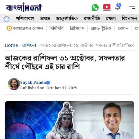
Skip
3
M
to
পশ্চিমবঙ্গ
ভারত
আন্তর্জাতিক
রাজনীতি
খেলা
বিনোদন
content
অপারেশন বেঙ্গল
দিদিগিরি
প্রিমিয়াম
ব্র্যান্ড ষ্টুডিও
বোধন
সো
Home
-
রাশিফল
-
আজকের রাশিফল ৩১ অক্টোবর, সফলতার শীর্ষে পৌঁছবে এই
আজকের রাশিফল ৩১ অক্টোবর, সফলতার
শীর্ষে পৌঁছবে এই চার রাশি
Sayak Panda
Published on:
October 31, 2025