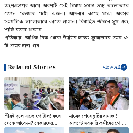
অংশগ্রহণের আগে অবশ্যই সেই বিষয়ে সমস্ত তথ্য ভালোভাবে
জেনে নেওয়ার চেষ্টা করুন। আপনার কাছে থাকা অবসর
সময়টিকে ভালোভাবে কাজে লাগান। বিবাহিত জীবনে সুখ এবং
শান্তি বজায় থাকবে।
প্রতিকার:
আর্থিক দিক থেকে উন্নতির লক্ষ্যে সূর্যোদয়ের সময় ১১
টি গমের দানা খান।
Related Stories
View All
শীঘ্রই খুলে যাচ্ছে পোর্টাল! কবে
মাসের শেষে ছুটির ধামাকা!
থেকে আবেদন? বেকারদের
আগস্টে সরকারি কর্মীদের পোয়া
‘যুবশক্তি’ প্রকল্প নিয়ে নয়া
বারো, রইল হলিডে লিস্ট