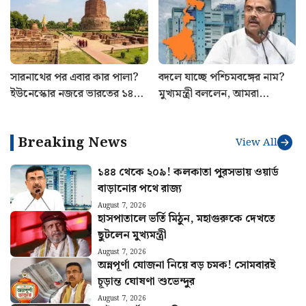
আপডেট
সারনাথের পর এবার কার পালা?
বদলে যাচ্ছে পশ্চিমবঙ্গের নাম?
ইউনেস্কোর নজরে ভারতের ১৪
মুখ্যমন্ত্রী বললেন, আমরা
ঐতিহাসিক ও প্রাকৃতিক সম্পদ
মন্ত্রিসভা বসে ঠিক করেছি…
Breaking News
View All
১৪৪ থেকে ২০৯! কলকাতা পুরসভায় ওয়ার্ড
বাড়ানোর পথে রাজ্য
August 7, 2026
হাসপাতালে ভর্তি মিঠুন, মহাগুরুকে দেখতে
ছুটলেন মুখ্যমন্ত্রী
August 7, 2026
অন্নপূর্ণা যোজনা নিয়ে বড় চমক! সোমবারই
চূড়ান্ত ঘোষণা শুভেন্দুর
August 7, 2026