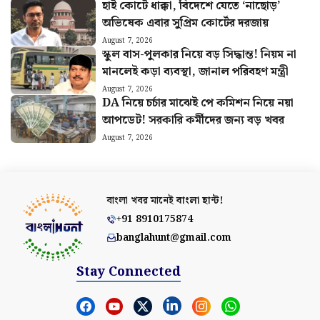
হাই কোর্টে ধাক্কা, বিদেশে যেতে ‘নাছোড়’
অভিষেক এবার সুপ্রিম কোর্টের দরজায়
August 7, 2026
স্কুল বাস-পুলকার নিয়ে বড় সিদ্ধান্ত! নিয়ম না
মানলেই কড়া ব্যবস্থা, জানাল পরিবহণ মন্ত্রী
August 7, 2026
DA নিয়ে চর্চার মাঝেই পে কমিশন নিয়ে নয়া
আপডেট! সরকারি কর্মীদের জন্য বড় খবর
August 7, 2026
বাংলা খবর মানেই
বাংলা হান্ট!
+91 8910175874
banglahunt@gmail.com
Stay Connected