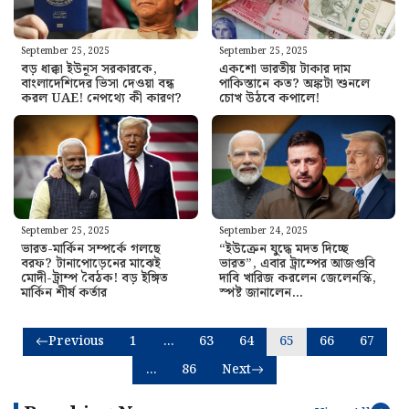
September 25, 2025
September 25, 2025
বড় ধাক্কা ইউনূস সরকারকে,
একশো ভারতীয় টাকার দাম
বাংলাদেশিদের ভিসা দেওয়া বন্ধ
পাকিস্তানে কত? অঙ্কটা শুনলে
করল UAE! নেপথ্যে কী কারণ?
চোখ উঠবে কপালে!
September 25, 2025
September 24, 2025
ভারত-মার্কিন সম্পর্কে গলছে
“ইউক্রেন যুদ্ধে মদত দিচ্ছে
বরফ? টানাপোড়েনের মাঝেই
ভারত”, এবার ট্রাম্পের আজগুবি
মোদী-ট্রাম্প বৈঠক! বড় ইঙ্গিত
দাবি খারিজ করলেন জেলেনস্কি,
মার্কিন শীর্ষ কর্তার
স্পষ্ট জানালেন…
Previous
1
…
63
64
65
66
67
…
86
Next