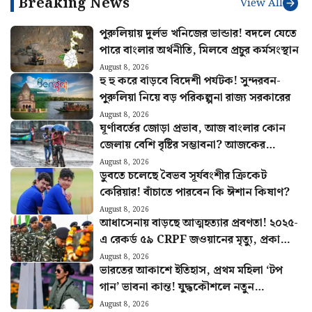
Breaking News
View All
পুরুলিয়ায় দুর্লভ খনিজের ভান্ডার! বদলে যেতে
পারে বাংলার অর্থনীতি, মিলবে প্রচুর কর্মসংস্থান
August 8, 2026
হু হু করে বাড়বে বিদেশী পর্যটক! সুন্দরবন-
পুরুলিয়া নিয়ে বড় পরিকল্পনা রাজ্য সরকারের
August 8, 2026
ঘূর্ণাবর্তের জোড়া প্রভাব, আজ বাংলার কোন
জেলায় বেশি বৃষ্টির সম্ভাবনা? আজকের
আবহাওয়ার খবর
August 8, 2026
ডুবতে চলেছে বৈভব সূর্যবংশীর ক্রিকেট
কেরিয়ার! বাঁচাতে পারবেন কি ঈশান কিষাণ?
August 8, 2026
আধাসেনায় বাড়ছে আত্মহত্যার প্রবণতা! ২০২৫-
এ রেকর্ড ৫৯ CRPF জওয়ানের মৃত্যু, প্রকাশ্যে
রিপোর্ট
August 8, 2026
ভারতের আকাশে ইতিহাস, প্রথম মহিলা ‘টপ
গান’ ভাবনা কান্ত! যুদ্ধকৌশলে নতুন
মাইলফলক বায়ুসেনার
August 8, 2026