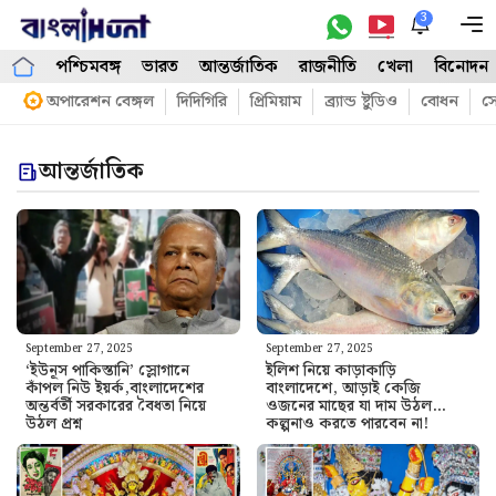
Skip
3
M
to
পশ্চিমবঙ্গ
ভারত
আন্তর্জাতিক
রাজনীতি
খেলা
বিনোদন
content
অপারেশন বেঙ্গল
দিদিগিরি
প্রিমিয়াম
ব্র্যান্ড ষ্টুডিও
বোধন
সো
আন্তর্জাতিক
September 27, 2025
September 27, 2025
‘ইউনূস পাকিস্তানি’ স্লোগানে
ইলিশ নিয়ে কাড়াকাড়ি
কাঁপল নিউ ইয়র্ক,বাংলাদেশের
বাংলাদেশে, আড়াই কেজি
অন্তর্বর্তী সরকারের বৈধতা নিয়ে
ওজনের মাছের যা দাম উঠল…
উঠল প্রশ্ন
কল্পনাও করতে পারবেন না!