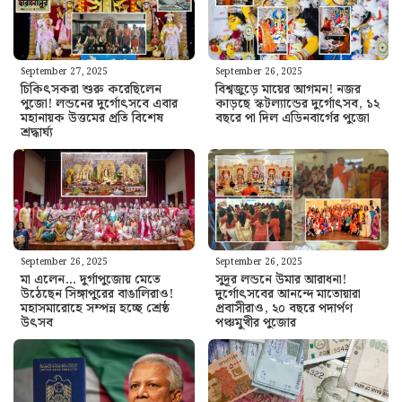
September 27, 2025
September 26, 2025
চিকিৎসকরা শুরু করেছিলেন
বিশ্বজুড়ে মায়ের আগমন! নজর
পুজো! লন্ডনের দুর্গোৎসবে এবার
কাড়ছে স্কটল্যান্ডের দুর্গোৎসব, ১২
মহানায়ক উত্তমের প্রতি বিশেষ
বছরে পা দিল এডিনবার্গের পুজো
শ্রদ্ধার্ঘ্য
September 26, 2025
September 26, 2025
মা এলেন… দুর্গাপুজোয় মেতে
সুদূর লন্ডনে উমার আরাধনা!
উঠেছেন সিঙ্গাপুরের বাঙালিরাও!
দুর্গোৎসবের আনন্দে মাতোয়ারা
মহাসমারোহে সম্পন্ন হচ্ছে শ্রেষ্ঠ
প্রবাসীরাও, ২০ বছরে পদার্পণ
উৎসব
পঞ্চমুখীর পুজোর