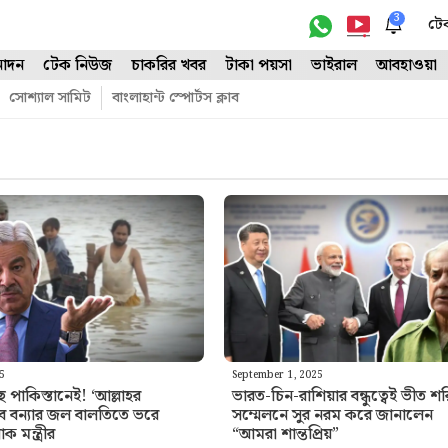
3
টে
োদন
টেক নিউজ
চাকরির খবর
টাকা পয়সা
ভাইরাল
আবহাওয়া
সোশ্যাল সামিট
বাংলাহান্ট স্পোর্টস ক্লাব
25
September 1, 2025
 পাকিস্তানেই! ‘আল্লাহর
ভারত-চিন-রাশিয়ার বন্ধুত্বেই ভীত
বে বন্যার জল বালতিতে ভরে
সম্মেলনে সুর নরম করে জানালেন
ক মন্ত্রীর
“আমরা শান্তপ্রিয়”