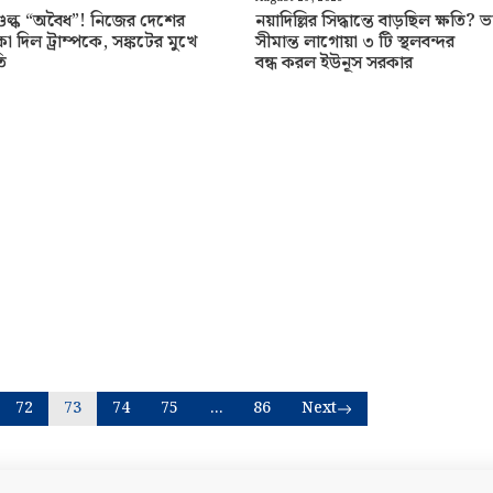
ল্ক “অবৈধ”! নিজের দেশের
নয়াদিল্লির সিদ্ধান্তে বাড়ছিল ক্ষতি?
দিল ট্রাম্পকে, সঙ্কটের মুখে
সীমান্ত লাগোয়া ৩ টি স্থলবন্দর
তি
বন্ধ করল ইউনূস সরকার
72
73
74
75
…
86
Next