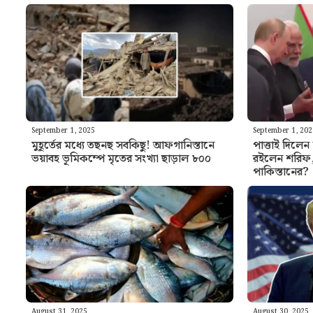
September 1, 2025
September 1, 20
মুহূর্তের মধ্যে তছনছ সবকিছু! আফগানিস্তানে
পাত্তাই দিলেন 
ভয়াবহ ভূমিকম্পে মৃতের সংখ্যা ছাড়াল ৮০০
রইলেন শরিফ,
পাকিস্তানের?
August 31, 2025
August 30, 2025