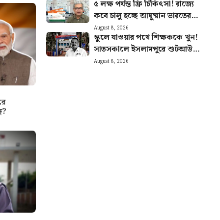
৫ লক্ষ পর্যন্ত ফ্রি চিকিৎসা! রাজ্যে
কবে চালু হচ্ছে আয়ুষ্মান ভারতের
পরিষেবা? জানালেন স্বাস্থ্যমন্ত্রী
August 8, 2026
স্কুলে যাওয়ার পথে শিক্ষককে খুন!
সাতসকালে ইসলামপুরে শুটআউট,
তদন্তে পুলিশ
August 8, 2026
রে
ে?