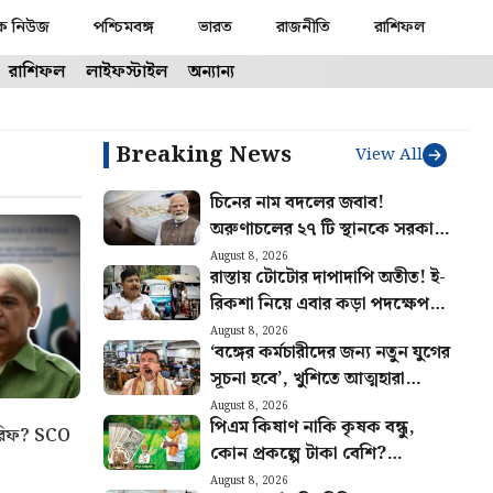
ক নিউজ
পশ্চিমবঙ্গ
ভারত
রাজনীতি
রাশিফল
রাশিফল
লাইফস্টাইল
অন্যান্য
Breaking News
View All
চিনের নাম বদলের জবাব!
অরুণাচলের ২৭ টি স্থানকে সরকারি
মানচিত্রে অন্তর্ভুক্ত করল ভারত
August 8, 2026
রাস্তায় টোটোর দাপাদাপি অতীত! ই-
রিকশা নিয়ে এবার কড়া পদক্ষেপ
পরিবহণ দফতরের
August 8, 2026
‘বঙ্গের কর্মচারীদের জন্য নতুন যুগের
সূচনা হবে’, খুশিতে আত্মহারা
সরকারি কর্মচারীরা
August 8, 2026
পিএম কিষাণ নাকি কৃষক বন্ধু,
 শরিফ? SCO
কোন প্রকল্পে টাকা বেশি?
কোনটায় বেশি সুবিধা জানুন
August 8, 2026