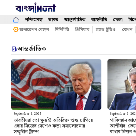
Skip
to
content
পশ্চিমবঙ্গ
ভারত
আন্তর্জাতিক
রাজনীতি
খেলা
বিন
অপারেশন বেঙ্গল
দিদিগিরি
প্রিমিয়াম
ব্র্যান্ড ষ্টুডিও
বোধন
আন্তর্জাতিক
September 2, 2025
September 2, 20
ভারতীয়রা তো ক্ষুব্ধই! অতিরিক্ত শুল্ক চাপিয়ে
পাকিস্তান আছে
এবার নিজের দেশেও কড়া সমালোচনার
আশীর্বাদ’ ভে
সম্মুখীন ট্রাম্প
রাখার নিদান পা