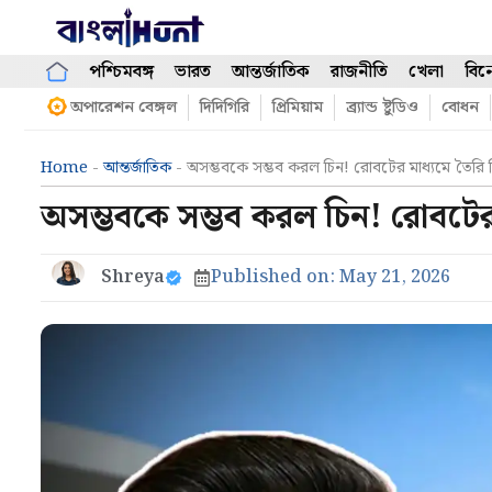
Skip
to
content
পশ্চিমবঙ্গ
ভারত
আন্তর্জাতিক
রাজনীতি
খেলা
বিন
অপারেশন বেঙ্গল
দিদিগিরি
প্রিমিয়াম
ব্র্যান্ড ষ্টুডিও
বোধন
Home
-
আন্তর্জাতিক
-
অসম্ভবকে সম্ভব করল চিন! রোবটের মাধ্যমে তৈরি বি
অসম্ভবকে সম্ভব করল চিন! রোবটের ম
Shreya
Published on:
May 21, 2026