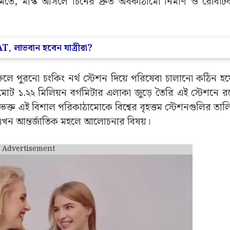
তৈরি করল চিন (China):
মাস্কের একটি পোস্টকে কেন্দ্র করে। মার্কিন প্রেসিডেন্ট ডোনাল্ড
ডিও সমাজমাধ্যমে শেয়ার করেন। বিষয়টি অনেকের কাছেই বিস্ময়ক
ংশয় প্রকাশ করে এসেছেন। ফলে তাঁর এই পোস্টের পিছনে অন্য ক
তে, মাস্ক আসলে চিনের দ্রুত অবকাঠামো নির্মাণ ও রোবটিক প
AT, লাভবান হবেন যাত্রীরা?