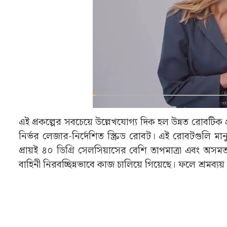
চংকিং শহরের দ্রুত জনবিস্ফোরণ এবং যাত্রীসংখ্যা বৃদ্ধ
সেই কারণেই তৈরি হয় নতুন মেগা স্টেশনের পরিকল্পনা। 
প্ল্যাটফর্ম এবং ২৯টি রেললাইন। তিনটি পৃথক রেল ইয়ার্ডে ব
এনে দিয়েছে। এত কম সময়ে এমন প্রকল্প বাস্তবায়ন করা