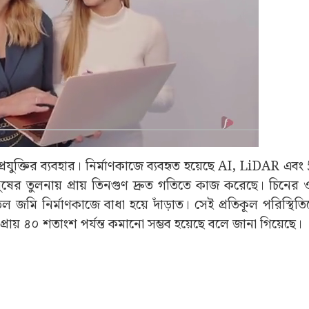
ির ফলে পুরনো চংকিং নর্থ স্টেশন দিয়ে পরিষেবা চালানো কঠিন 
মোট ১.২২ মিলিয়ন বর্গমিটার এলাকা জুড়ে তৈরি এই স্টেশনে র
িভক্ত এই বিশাল পরিকাঠামোকে বিশ্বের বৃহত্তম স্টেশনগুলির তালি
ই এখন আন্তর্জাতিক মহলে আলোচনার বিষয়।
Advertisement