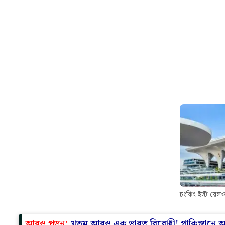
এই প্রকল্পের সবচেয়ে উল্লেখযোগ্য দিক হল উন্নত রোবটিক প্
নির্ভর লেজার-নির্দেশিত স্ক্রিড রোবট। এই রোবটগুলি ম
প্রায়ই ৪০ ডিগ্রি সেলসিয়াসের বেশি তাপমাত্রা এবং অসমত
বাহিনী নিরবচ্ছিন্নভাবে কাজ চালিয়ে গিয়েছে। ফলে শ্রমব্যয়