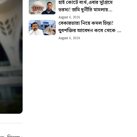
হাই কোর্টে ব্যর্থ,এবার সুপ্রিমে
ভরসা! জমি দুর্নীতি মামলায়
রক্ষাকবচের আর্জি অভিষেকের
August 6, 2026
বেকারভাতা নিয়ে কমল চিন্তা!
আপ্ত সহায়কের
যুবশক্তির আবেদন কবে থেকে শুরু
জেনে নিন
August 6, 2026