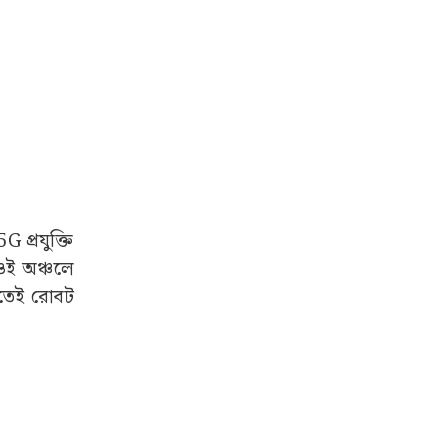
হয়ে উঠছিল।
য়েছে ১৫টি
কায় শীর্ষে