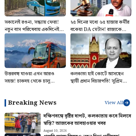
হুমকি হয়ে দাঁড়িয়েছে।
Related Stories
View All
সকালেই রওনা, সন্ধ্যায় ফেরা!
২৫ দিনের মধ্যে ৬৫ হাজার কর্মীর
নতুন বাস পরিষেবায় একদিনেই
বকেয়া DA মেটান! রাজ্যকে
ঘুরুন ঝাড়গ্রাম
বিরাট নির্দেশ, কাদের কপাল
খুলল?
উত্তরবঙ্গ যাওয়া এখন আরও
কলকাতা হাই কোর্টে আসছেন
সহজ! চাকদহ থেকে চালু
স্থায়ী প্রধান বিচারপতি! সুপ্রিম