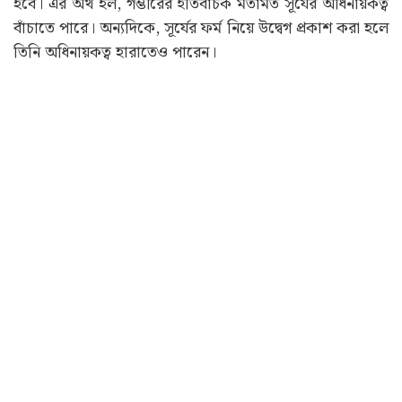
PTI-এর একটি রিপোর্ট অনুসারে, টিম ইন্ডিয়ার অধিনায়ক হিসাবে
সূর্যকুমার যাদবের ভবিষ্যৎ গৌতম গম্ভীরের পরামর্শেই নির্ধারিত
হবে। এর অর্থ হল, গম্ভীরের ইতিবাচক মতামত সূর্যের অধিনায়কত্ব
বাঁচাতে পারে। অন্যদিকে, সূর্যের ফর্ম নিয়ে উদ্বেগ প্রকাশ করা হলে
তিনি অধিনায়কত্ব হারাতেও পারেন।