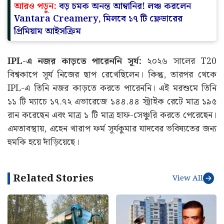
কমিটি এবং BCCI সচিব দেবজিৎ সাইকিয়া বৈঠকে বসবেন।
রিপোর্ট অনুসারে, ওই বৈঠকে সূর্যকুমার যাদবকে নিয়েও
আলোচনা হতে পারে। গুয়াহাটিতে সম্পন্ন হতে চলা ওই বৈঠকে
T20 অধিনায়কত্বের আগামী পরিকল্পনা এবং সম্ভাব্য দাবিদারদের
নিয়েও আলোচনা হওয়ার সম্ভাবনা রয়েছে।
আরও পড়ুন:
বড় চমক অনন্ত আম্বানির! লঞ্চ করলেন
Vantara Creamery, মিলবে ১৭ টি ফ্লেভারের
প্রিমিয়াম আইসক্রিম
IPL-এ নজর কাড়তে পারেননি সূর্য:
২০২৬ সালের T20
বিশ্বকাপে সূর্য নিজের ছাপ রেখেছিলেন। কিন্তু, তারপর থেকে
IPL-এ তিনি নজর কাড়তে করতে পারেননি। এই মরশুমে তিনি
১১ টি ম্যাচে ১৭.৭২ এভারেজে ১৪৪.৪৪ স্ট্রাইক রেটে মাত্র ১৯৫
রান করেছেন এবং মাত্র ১ টি মাত্র হাফ-সেঞ্চুরি করতে পেরেছেন।
এমতাবস্থায়, এহেন খারাপ ফর্ম সূর্যকুমার যাদবের ভবিষ্যতের জন্য