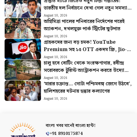
শিলিগুড়ির এসি বাস
কোর্ট কলেজিয়ামের বড় সুপারিশ
Breaking News
View All
দক্ষিণবঙ্গে বৃষ্টির দাপট, কলকাতায় কবে মিলবে
স্বস্তি? আজকের আবহাওয়ার খবর
August 10, 2026
প্রস্তুতি ম্যাচে জিতেও নতুন চিন্তা গম্ভীরের!
ভারতীয় দল নির্বাচনে দেখা গেল নতুন সমস্যা…
August 10, 2026
অগ্নিমিত্রা পালের শনিবারের নির্দেশের পরেই
অ্যাকশন, দখলমুক্ত পার্ক স্ট্রিটের ফুটপাত
August 10, 2026
গ্রাহকদের জন্য বড় চমক! YouTube
Premium সহ ১৫ OTT একদম ফ্রি, Jio-র
নতুন Pass-এ একগুচ্ছ সুবিধা
August 10, 2026
চালু হবে বোটিং থেকে সংরক্ষণাগার, রবীন্দ্র
সরোবরকে টুরিস্ট অ্যাট্রাকশন করতে উদ্যোগী
KMDA
August 10, 2026