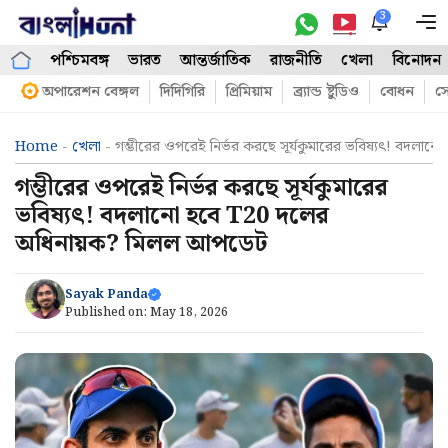
Skip
3
M
to
পশ্চিমবঙ্গ
ভারত
আন্তর্জাতিক
রাজনীতি
খেলা
বিনোদন
content
অপারেশন বেঙ্গল
দিদিগিরি
প্রিমিয়াম
ব্র্যান্ড ষ্টুডিও
বোধন
সো
Home
-
খেলা
-
গম্ভীরের ওপরেই নির্ভর করছে সূর্যকুমারের ভবিষ্যৎ! বদল
গম্ভীরের ওপরেই নির্ভর করছে সূর্যকুমারের
ভবিষ্যৎ! বদলানো হবে T20 দলের
অধিনায়ক? মিলল আপডেট
Sayak Panda
Published on:
May 18, 2026