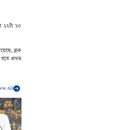
ত ১২টা ২০
য়েছে, ব্লক
হবে প্রথম
iew All