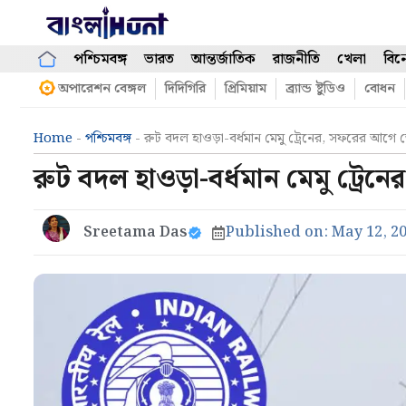
Skip
to
content
পশ্চিমবঙ্গ
ভারত
আন্তর্জাতিক
রাজনীতি
খেলা
বিন
অপারেশন বেঙ্গল
দিদিগিরি
প্রিমিয়াম
ব্র্যান্ড ষ্টুডিও
বোধন
Home
-
পশ্চিমবঙ্গ
-
রুট বদল হাওড়া-বর্ধমান মেমু ট্রেনের, সফরের আগে
রুট বদল হাওড়া-বর্ধমান মেমু ট্র
Sreetama Das
Published on:
May 12, 2