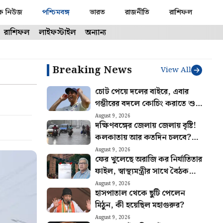
ক নিউজ
পশ্চিমবঙ্গ
ভারত
রাজনীতি
রাশিফল
রাশিফল
লাইফস্টাইল
অন্যান্য
Breaking News
View All
চোট পেয়ে দলের বাইরে, এবার
গম্ভীরের বদলে কোচিং করাতে শুরু
করলেন শুভমান গিল
August 9, 2026
দক্ষিণবঙ্গের জেলায় জেলায় বৃষ্টি!
কলকাতায় আর কতদিন চলবে?
আবহাওয়ার লেটেস্ট আপডেট
August 9, 2026
ফের খুলেছে অরাজি কর নির্যাতিতার
ফাইল, স্বাস্থ্যমন্ত্রীর সাথে বৈঠক
সেরে ঘোষণা শুভেন্দু অধিকারীর
August 9, 2026
হাসপাতাল থেকে ছুটি পেলেন
মিঠুন, কী হয়েছিল মহাগুরুর?
August 9, 2026