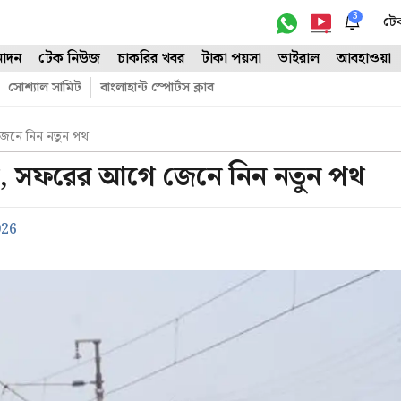
3
টে
োদন
টেক নিউজ
চাকরির খবর
টাকা পয়সা
ভাইরাল
আবহাওয়া
সোশ্যাল সামিট
বাংলাহান্ট স্পোর্টস ক্লাব
 জেনে নিন নতুন পথ
েনের, সফরের আগে জেনে নিন নতুন পথ
026