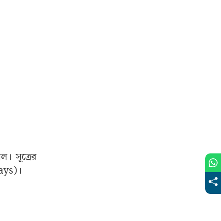
। সূত্রের
ways)।