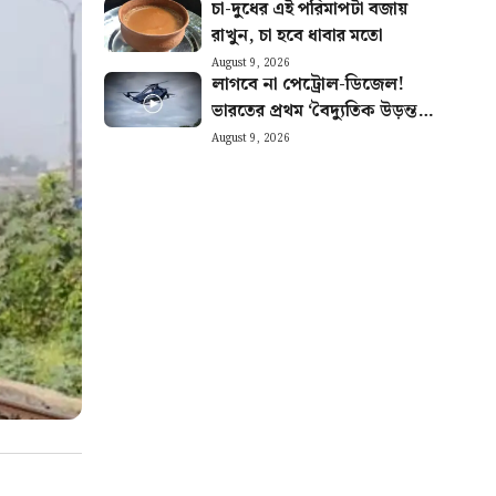
চা-দুধের এই পরিমাপটা বজায়
রাখুন, চা হবে ধাবার মতো
August 9, 2026
লাগবে না পেট্রোল-ডিজেল!
ভারতের প্রথম ‘বৈদ্যুতিক উড়ন্ত
গাড়ি’ বানিয়ে তাক লাগালেন
August 9, 2026
উত্তরাখণ্ডের রবি