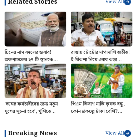
Related Stories
View All
চিনের নাম বদলের জবাব!
রাস্তায় টোটোর দাপাদাপি অতীত!
অরুণাচলের ২৭ টি স্থানকে
ই-রিকশা নিয়ে এবার কড়া
সরকারি মানচিত্রে অন্তর্ভুক্ত করল
পদক্ষেপ পরিবহণ দফতরের
ভারত
‘বঙ্গের কর্মচারীদের জন্য নতুন
পিএম কিষাণ নাকি কৃষক বন্ধু,
যুগের সূচনা হবে’, খুশিতে
কোন প্রকল্পে টাকা বেশি?
আত্মহারা সরকারি কর্মচারীরা
কোনটায় বেশি সুবিধা জানুন
Breaking News
View All