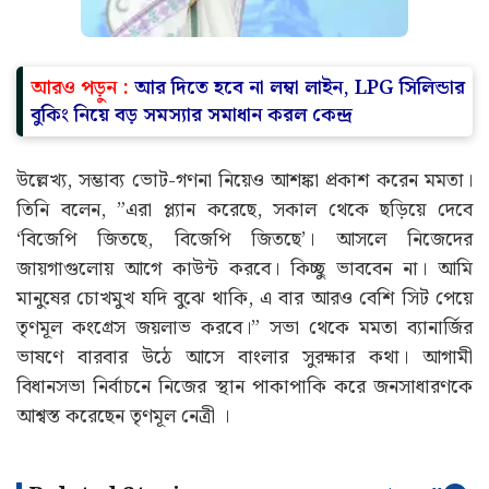
আরও পড়ুন :
আর দিতে হবে না লম্বা লাইন, LPG সিলিন্ডার
বুকিং নিয়ে বড় সমস্যার সমাধান করল কেন্দ্র
উল্লেখ্য, সম্ভাব্য ভোট-গণনা নিয়েও আশঙ্কা প্রকাশ করেন মমতা।
তিনি বলেন, ”এরা প্ল্যান করেছে, সকাল থেকে ছড়িয়ে দেবে
‘বিজেপি জিতছে, বিজেপি জিতছে’। আসলে নিজেদের
জায়গাগুলোয় আগে কাউন্ট করবে। কিচ্ছু ভাববেন না। আমি
মানুষের চোখমুখ যদি বুঝে থাকি, এ বার আরও বেশি সিট পেয়ে
তৃণমূল কংগ্রেস জয়লাভ করবে।” সভা থেকে মমতা ব্যানার্জির
ভাষণে বারবার উঠে আসে বাংলার সুরক্ষার কথা। আগামী
বিধানসভা নির্বাচনে নিজের স্থান পাকাপাকি করে জনসাধারণকে
আশ্বস্ত করেছেন তৃণমূল নেত্রী ‌।