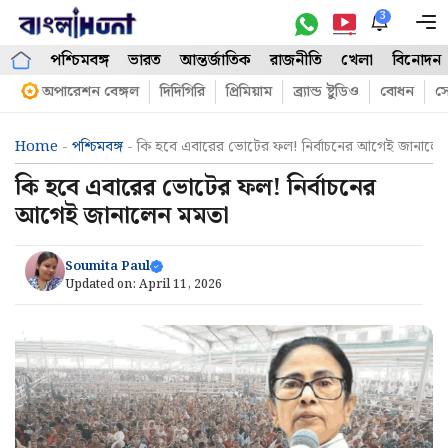
Skip
3
M
to
পশ্চিমবঙ্গ
ভারত
আন্তর্জাতিক
রাজনীতি
খেলা
বিনোদন
content
অপারেশন বেঙ্গল
দিদিগিরি
প্রিমিয়াম
ব্র্যান্ড ষ্টুডিও
বোধন
সো
Home
-
পশ্চিমবঙ্গ
-
কি হবে এবারের ভোটের ফল! নির্বাচনের আগেই জানালেন
কি হবে এবারের ভোটের ফল! নির্বাচনের
আগেই জানালেন মমতা
Soumita Paul
Updated on:
April 11, 2026