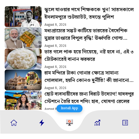
স্কুলে যাওয়ার পথে শিক্ষককে খুন! সাতসকালে
ইসলামপুরে শুটআউট, তদন্তে পুলিশ
August 8, 2026
মধ্যপ্রাচ্যের সঙ্কট কাটিয়ে ভারতের বৈদেশিক
মুদ্রার ভাণ্ডারে বিপুল বৃদ্ধি! ঊর্ধ্বগতি গোল্ড
রিজার্ভেও
August 8, 2026
ভাত গলে পাক হয়ে গিয়েছে, নষ্ট হবে না, এই ৩
টোটকাতেই বানান ঝরঝরে
August 8, 2026
রাম মন্দিরে টাকা গোনার ক্ষেত্রে সামান্য
গোলমাল, হয়নি কোনও দুর্নীতি! কী জানানো
হল অডিট রিপোর্টে?
August 8, 2026
ছোট ব্যবসায়ীদের জন্য বিরাট উদ্যোগ! যাদবপুর
স্টেশনে তৈরি হবে শপিং হাব, ঘোষণা রেলের
Install App
August 8, 2026
‘বলা হয়েছিল যাঁরা কেন্দ্রীয় হারে DA এবং
বেতন চাইছেন..,’ নয়া বিজ্ঞপ্তি নিয়ে খুশি
সংগ্রামী যৌথ মঞ্চ
August 8, 2026